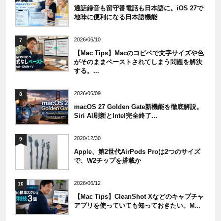
通話録音も留守番電話も日本語に。iOS 27で
地味に便利になる日本語機能
2026/06/10
7
【Mac Tips】Macのコピペで文字サイズや色
がそのままペーストされてしまう問題を解決
する。...
2026/06/09
8
macOS 27 Golden Gate新機能を徹底解説。
Siri AI刷新とIntel完全終了...
2020/12/30
9
Apple、第2世代AirPods Proは2つのサイズ
で、W2チップを搭載か
2026/06/12
10
【Mac Tips】CleanShot Xなどのキャプチャ
アプリを使っていても知っておきたい。M...