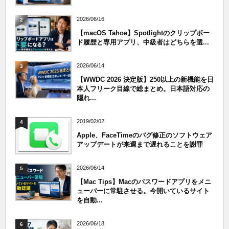
2026/06/16
2
【macOS Tahoe】Spotlightのクリップボー
ド履歴と専用アプリ、中級者はどちらを選...
2026/06/14
3
【WWDC 2026 決定版】250以上の新機能を日
本人フリーク目線で総まとめ。日本語対応の
隠れ...
2019/02/02
4
Apple、FaceTimeのバグ修正のソフトウェア
アップデートが来週まで遅れることを謝罪
2026/06/14
5
【Mac Tips】Macのパスワードアプリをメニ
ューバーに常駐させる。今開いているサイト
を自動...
2026/06/18
6