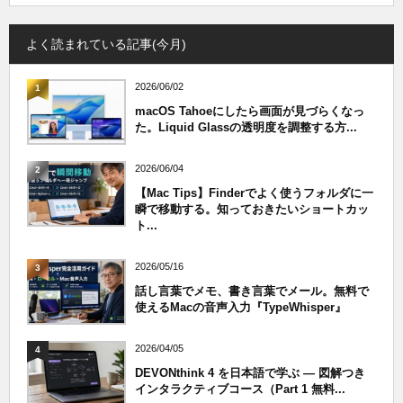
よく読まれている記事(今月)
2026/06/02
1
macOS Tahoeにしたら画面が見づらくなっ
た。Liquid Glassの透明度を調整する方...
2026/06/04
2
【Mac Tips】Finderでよく使うフォルダに一
瞬で移動する。知っておきたいショートカッ
ト...
2026/05/16
3
話し言葉でメモ、書き言葉でメール。無料で
使えるMacの音声入力『TypeWhisper』
2026/04/05
4
DEVONthink 4 を日本語で学ぶ — 図解つき
インタラクティブコース（Part 1 無料...