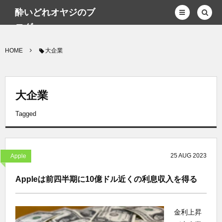
酔いどれオヤジのブ
ログwp
HOME
大企業
大企業
Tagged
25
AUG
2023
Apple
Appleは前四半期に10億ドル近くの利息収入を得る
金利上昇