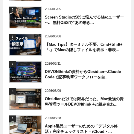
2026/05/05
5
Screen Studioの$89に悩んでるMacユーザー
へ、無料OSSで”あの動き...
2026/06/06
6
【Mac Tips】ターミナル不要。Cmd+Shift+
「.」でMacの隠しファイルを表示・非表...
2026/03/11
7
DEVONthinkの資料からObsidianへClaude
Codeで記事執筆ワークフローを自...
2026/03/09
8
Obsidianだけでは限界だった、Mac最強の資
料管理ツールDEVONthink 4と組み合わ...
2026/03/28
9
Apple製品ユーザーのための「デジタル終
活」完全チェックリスト – iCloud・...