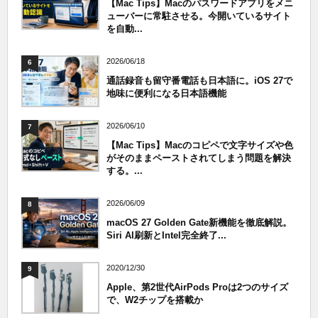
【Mac Tips】Macのパスワードアプリをメニ
ューバーに常駐させる。今開いているサイト
を自動...
2026/06/18
6
通話録音も留守番電話も日本語に。iOS 27で
地味に便利になる日本語機能
2026/06/10
7
【Mac Tips】Macのコピペで文字サイズや色
がそのままペーストされてしまう問題を解決
する。...
2026/06/09
8
macOS 27 Golden Gate新機能を徹底解説。
Siri AI刷新とIntel完全終了...
2020/12/30
9
Apple、第2世代AirPods Proは2つのサイズ
で、W2チップを搭載か