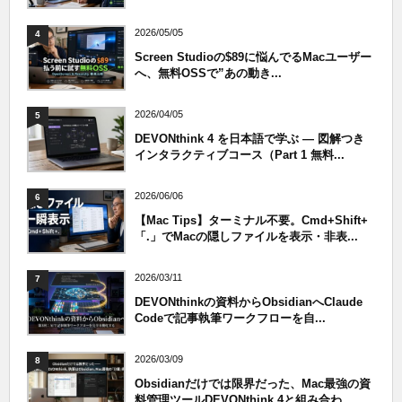
2026/05/05
4
Screen Studioの$89に悩んでるMacユーザー
へ、無料OSSで”あの動き...
2026/04/05
5
DEVONthink 4 を日本語で学ぶ — 図解つき
インタラクティブコース（Part 1 無料...
2026/06/06
6
【Mac Tips】ターミナル不要。Cmd+Shift+
「.」でMacの隠しファイルを表示・非表...
2026/03/11
7
DEVONthinkの資料からObsidianへClaude
Codeで記事執筆ワークフローを自...
2026/03/09
8
Obsidianだけでは限界だった、Mac最強の資
料管理ツールDEVONthink 4と組み合わ...