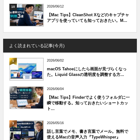
2026/06/12
10
【Mac Tips】CleanShot Xなどのキャプチャ
アプリを使っていても知っておきたい。M...
よく読まれている記事(今月)
2026/06/02
1
macOS Tahoeにしたら画面が見づらくなっ
た。Liquid Glassの透明度を調整する方...
2026/06/04
2
【Mac Tips】Finderでよく使うフォルダに一
瞬で移動する。知っておきたいショートカッ
ト...
2026/05/16
3
話し言葉でメモ、書き言葉でメール。無料で
使えるMacの音声入力『TypeWhisper』