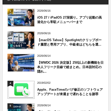
2026/06/16
1
iOS 27 / iPadOS 27深掘り。アプリ起動の高
速化から常駐メニューバーまで
2026/06/16
2
【macOS Tahoe】Spotlightのクリップボー
ド履歴と専用アプリ、中級者はどちらを選...
2026/06/14
3
【WWDC 2026 決定版】250以上の新機能を日
本人フリーク目線で総まとめ。日本語対応の
隠れ...
2019/02/02
4
Apple、FaceTimeのバグ修正のソフトウェア
アップデートが来週まで遅れることを謝罪
2026/06/14
5