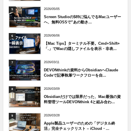
2026/05/05
5
Screen Studioの$89に悩んでるMacユーザー
へ、無料OSSで”あの動き...
2026/06/06
6
【Mac Tips】ターミナル不要。Cmd+Shift+
「.」でMacの隠しファイルを表示・非表...
2026/03/11
7
DEVONthinkの資料からObsidianへClaude
Codeで記事執筆ワークフローを自...
2026/03/09
8
Obsidianだけでは限界だった、Mac最強の資
料管理ツールDEVONthink 4と組み合わ...
2026/03/28
9
Apple製品ユーザーのための「デジタル終
活」完全チェックリスト – iCloud・...