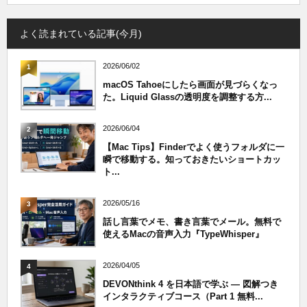
よく読まれている記事(今月)
2026/06/02
1
macOS Tahoeにしたら画面が見づらくなっ
た。Liquid Glassの透明度を調整する方...
2026/06/04
2
【Mac Tips】Finderでよく使うフォルダに一
瞬で移動する。知っておきたいショートカッ
ト...
2026/05/16
3
話し言葉でメモ、書き言葉でメール。無料で
使えるMacの音声入力『TypeWhisper』
2026/04/05
4
DEVONthink 4 を日本語で学ぶ — 図解つき
インタラクティブコース（Part 1 無料...