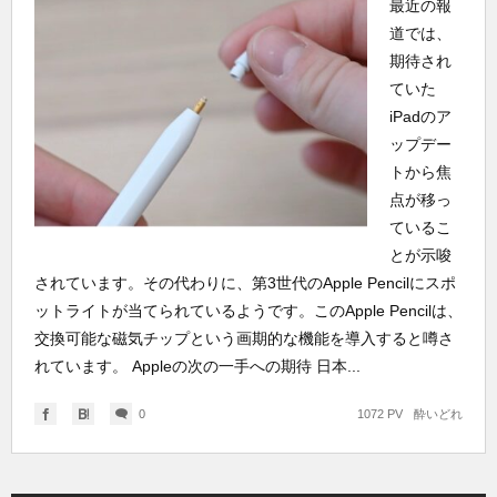
最近の報
道では、
期待され
ていた
iPadのア
ップデー
トから焦
点が移っ
ているこ
とが示唆
されています。その代わりに、第3世代のApple Pencilにスポ
ットライトが当てられているようです。このApple Pencilは、
交換可能な磁気チップという画期的な機能を導入すると噂さ
れています。 Appleの次の一手への期待 日本...
0
1072 PV
酔いどれ