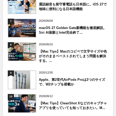
通話録音も留守番電話も日本語に。iOS 27で
地味に便利になる日本語機能
2026/06/09
7
macOS 27 Golden Gate新機能を徹底解説。
Siri AI刷新とIntel完全終了...
2026/06/10
8
【Mac Tips】Macのコピペで文字サイズや色
がそのままペーストされてしまう問題を解決
する。...
2020/12/30
9
Apple、第2世代AirPods Proは2つのサイズ
で、W2チップを搭載か
2026/06/12
10
【Mac Tips】CleanShot Xなどのキャプチャ
アプリを使っていても知っておきたい。M...