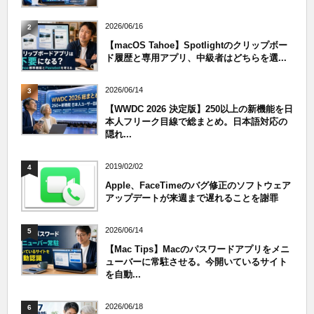
2026/06/16
2
【macOS Tahoe】Spotlightのクリップボー
ド履歴と専用アプリ、中級者はどちらを選...
2026/06/14
3
【WWDC 2026 決定版】250以上の新機能を日
本人フリーク目線で総まとめ。日本語対応の
隠れ...
2019/02/02
4
Apple、FaceTimeのバグ修正のソフトウェア
アップデートが来週まで遅れることを謝罪
2026/06/14
5
【Mac Tips】Macのパスワードアプリをメニ
ューバーに常駐させる。今開いているサイト
を自動...
2026/06/18
6