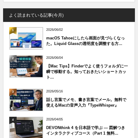
よく読まれている記事(今月)
2026/06/02
1
macOS Tahoeにしたら画面が見づらくなっ
た。Liquid Glassの透明度を調整する方...
2026/06/04
2
【Mac Tips】Finderでよく使うフォルダに一
瞬で移動する。知っておきたいショートカッ
ト...
2026/05/16
3
話し言葉でメモ、書き言葉でメール。無料で
使えるMacの音声入力『TypeWhisper』
2026/04/05
4
DEVONthink 4 を日本語で学ぶ — 図解つき
インタラクティブコース（Part 1 無料...