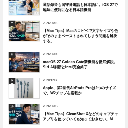
通話録音も留守番電話も日本語に。iOS 27で
地味に便利になる日本語機能
2026/06/10
7
【Mac Tips】Macのコピペで文字サイズや色
がそのままペーストされてしまう問題を解決
する。...
2026/06/09
8
macOS 27 Golden Gate新機能を徹底解説。
Siri AI刷新とIntel完全終了...
2020/12/30
9
Apple、第2世代AirPods Proは2つのサイズ
で、W2チップを搭載か
2026/06/12
10
【Mac Tips】CleanShot Xなどのキャプチャ
アプリを使っていても知っておきたい。M...