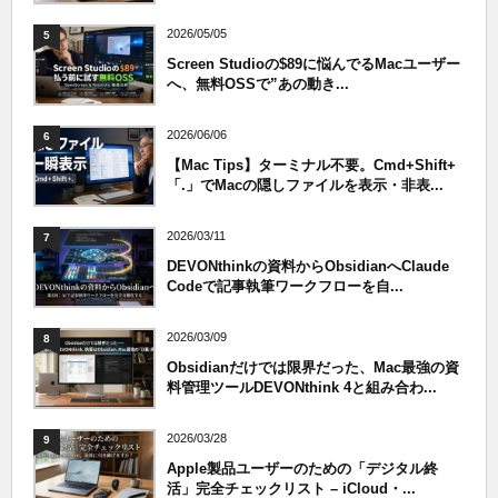
2026/05/05
5
Screen Studioの$89に悩んでるMacユーザー
へ、無料OSSで”あの動き...
2026/06/06
6
【Mac Tips】ターミナル不要。Cmd+Shift+
「.」でMacの隠しファイルを表示・非表...
2026/03/11
7
DEVONthinkの資料からObsidianへClaude
Codeで記事執筆ワークフローを自...
2026/03/09
8
Obsidianだけでは限界だった、Mac最強の資
料管理ツールDEVONthink 4と組み合わ...
2026/03/28
9
Apple製品ユーザーのための「デジタル終
活」完全チェックリスト – iCloud・...