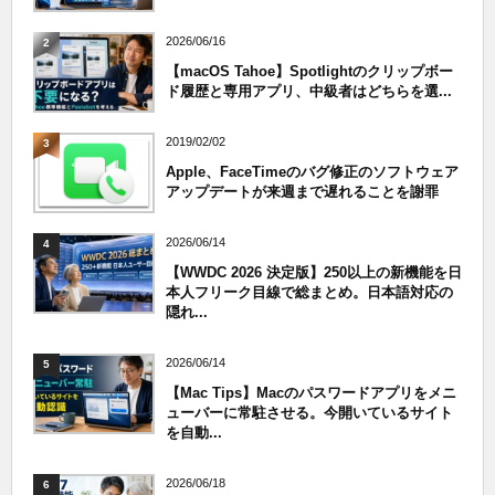
2026/06/16
2
【macOS Tahoe】Spotlightのクリップボー
ド履歴と専用アプリ、中級者はどちらを選...
2019/02/02
3
Apple、FaceTimeのバグ修正のソフトウェア
アップデートが来週まで遅れることを謝罪
2026/06/14
4
【WWDC 2026 決定版】250以上の新機能を日
本人フリーク目線で総まとめ。日本語対応の
隠れ...
2026/06/14
5
【Mac Tips】Macのパスワードアプリをメニ
ューバーに常駐させる。今開いているサイト
を自動...
2026/06/18
6