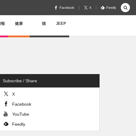
Facebook
X
Feedly
情報
健康
猫
JEEP
Subscribe / Share
X
Facebook
YouTube
Feedly