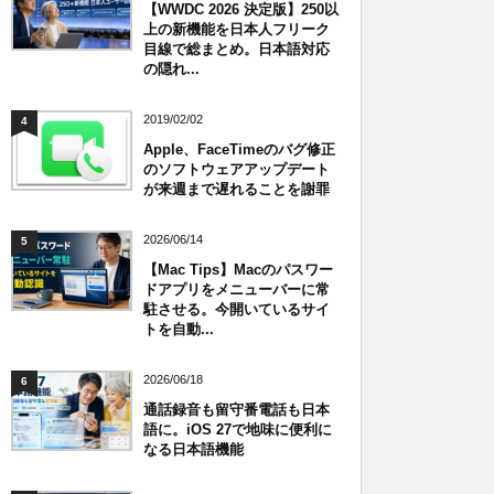
【WWDC 2026 決定版】250以
上の新機能を日本人フリーク
目線で総まとめ。日本語対応
の隠れ...
2019/02/02
4
Apple、FaceTimeのバグ修正
のソフトウェアアップデート
が来週まで遅れることを謝罪
2026/06/14
5
【Mac Tips】Macのパスワー
ドアプリをメニューバーに常
駐させる。今開いているサイ
トを自動...
2026/06/18
6
通話録音も留守番電話も日本
語に。iOS 27で地味に便利に
なる日本語機能