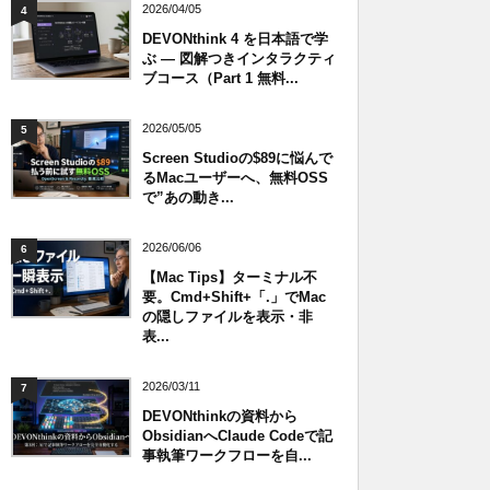
2026/04/05
4
DEVONthink 4 を日本語で学
ぶ — 図解つきインタラクティ
ブコース（Part 1 無料...
2026/05/05
5
Screen Studioの$89に悩んで
るMacユーザーへ、無料OSS
で”あの動き...
2026/06/06
6
【Mac Tips】ターミナル不
要。Cmd+Shift+「.」でMac
の隠しファイルを表示・非
表...
2026/03/11
7
DEVONthinkの資料から
ObsidianへClaude Codeで記
事執筆ワークフローを自...