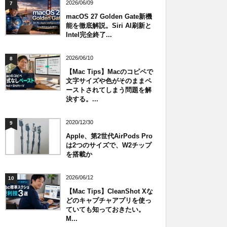
2026/06/09
7
macOS 27 Golden Gate新機
能を徹底解説。Siri AI刷新と
Intel完全終了...
2026/06/10
8
【Mac Tips】Macのコピペで
文字サイズや色がそのままペ
ーストされてしまう問題を解
決する。...
2020/12/30
9
Apple、第2世代AirPods Pro
は2つのサイズで、W2チップ
を搭載か
2026/06/12
10
【Mac Tips】CleanShot Xな
どのキャプチャアプリを使っ
ていても知っておきたい。
M...