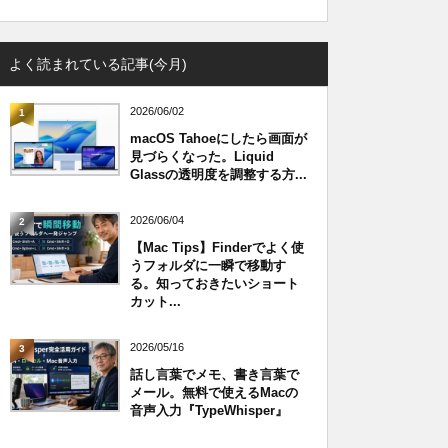
よく読まれている記事(今月)
2026/06/02
1
macOS Tahoeにしたら画面が
見づらくなった。Liquid
Glassの透明度を調整する方...
2026/06/04
2
【Mac Tips】Finderでよく使
うフォルダに一瞬で移動す
る。知っておきたいショート
カット...
2026/05/16
3
話し言葉でメモ、書き言葉で
メール。無料で使えるMacの
音声入力『TypeWhisper』