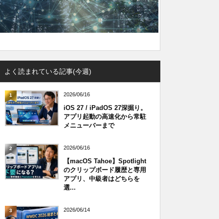
よく読まれている記事(今週)
2026/06/16
1
iOS 27 / iPadOS 27深掘り。
アプリ起動の高速化から常駐
メニューバーまで
2026/06/16
2
【macOS Tahoe】Spotlight
のクリップボード履歴と専用
アプリ、中級者はどちらを
選...
2026/06/14
3