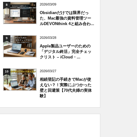
2026/03/09
8
Obsidianだけでは限界だっ
た、Mac最強の資料管理ツー
ルDEVONthink 4と組み合わ...
2026/03/28
9
Apple製品ユーザーのための
「デジタル終活」完全チェッ
クリスト – iCloud・...
2026/03/27
10
相続登記の手続きでMacが使
えない？！実際にぶつかった
壁と回避策【70代夫婦の実体
験】