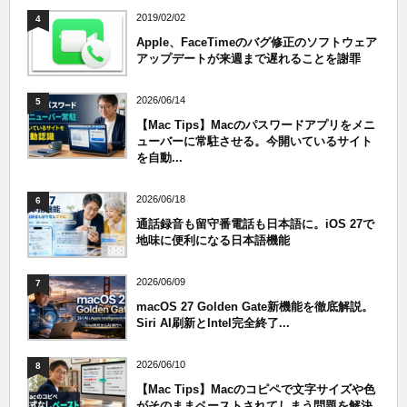
2019/02/02
4
Apple、FaceTimeのバグ修正のソフトウェア
アップデートが来週まで遅れることを謝罪
2026/06/14
5
【Mac Tips】Macのパスワードアプリをメニ
ューバーに常駐させる。今開いているサイト
を自動...
2026/06/18
6
通話録音も留守番電話も日本語に。iOS 27で
地味に便利になる日本語機能
2026/06/09
7
macOS 27 Golden Gate新機能を徹底解説。
Siri AI刷新とIntel完全終了...
2026/06/10
8
【Mac Tips】Macのコピペで文字サイズや色
がそのままペーストされてしまう問題を解決