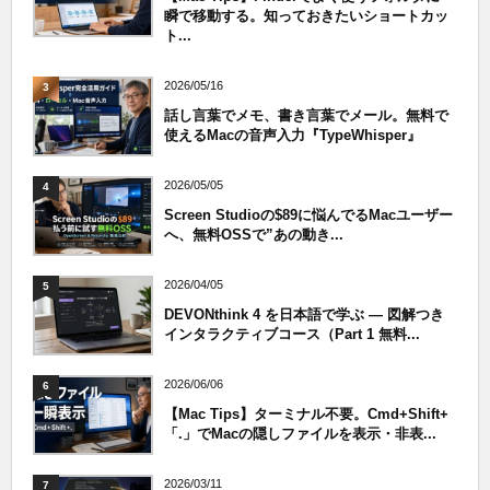
瞬で移動する。知っておきたいショートカッ
ト...
2026/05/16
3
話し言葉でメモ、書き言葉でメール。無料で
使えるMacの音声入力『TypeWhisper』
2026/05/05
4
Screen Studioの$89に悩んでるMacユーザー
へ、無料OSSで”あの動き...
2026/04/05
5
DEVONthink 4 を日本語で学ぶ — 図解つき
インタラクティブコース（Part 1 無料...
2026/06/06
6
【Mac Tips】ターミナル不要。Cmd+Shift+
「.」でMacの隠しファイルを表示・非表...
2026/03/11
7