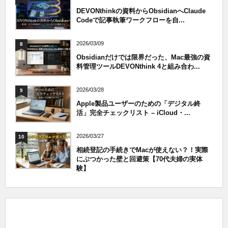
DEVONthinkの資料からObsidianへClaude
Codeで記事執筆ワークフローを自...
2026/03/09
8
Obsidianだけでは限界だった、Mac最強の資
料管理ツールDEVONthink 4と組み合わ...
2026/03/28
9
Apple製品ユーザーのための「デジタル終
活」完全チェックリスト – iCloud・...
2026/03/27
10
相続登記の手続きでMacが使えない？！実際
にぶつかった壁と回避策【70代夫婦の実体
験】