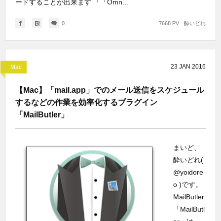
ードすることが出来ます 「「Omn...
0
7668 PV
酔いどれ
23
JAN
2016
Mac
【Mac】「mail.app」でのメール送信をスケジュール
するなどの作業を効率化するプラグイン
「MailButler」
まいど、
酔いどれ(
@yoidore
o )です。
MailButler
「MailButl