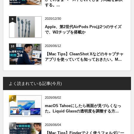
する。...
2020/12/30
9
Apple、第2世代AirPods Proは2つのサイズ
で、W2チップを搭載か
2026/06/12
10
【Mac Tips】CleanShot Xなどのキャプチャ
アプリを使っていても知っておきたい。M...
よく読まれている記事(今月)
2026/06/02
1
macOS Tahoeにしたら画面が見づらくなっ
た。Liquid Glassの透明度を調整する方...
2026/06/04
2
【Mac Tips】Finderでよく使うフォルダに一