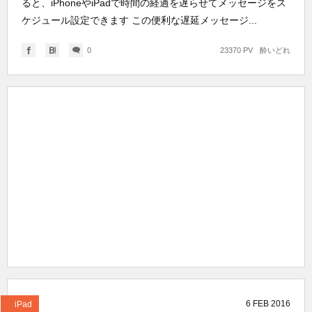
ると、iPhoneやiPadで時間の経過を遅らせてメッセージをス
ケジュール設定できます この便利な遅延メッセージ...
0
23370 PV
酔いどれ
6
FEB
2016
iPad