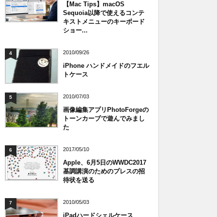
【Mac Tips】macOS
Sequoia以降で使えるコンテ
キストメニューのキーボード
ショー...
2010/09/26
4
iPhone ハンドメイドのフエル
トケース
2010/07/03
5
画像編集アプリPhotoForgeの
トーンカーブで遊んでみまし
た
2017/05/10
6
Apple、6月5日のWWDC2017
基調講演のためのプレスの招
待状を送る
2010/05/03
7
iPadハードシェルケース