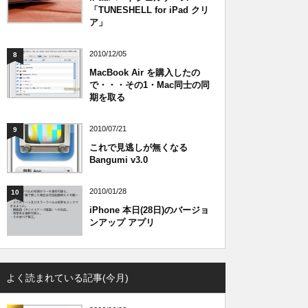
「TUNESHELL for iPad クリ
ア」
2010/12/05
8
MacBook Air を購入したの
で・・・その1・Mac同士の同
期を取る
2010/07/21
9
これで見逃しが無くなる
Bangumi v3.0
2010/01/28
10
iPhone 本日(28日)のバージョ
ンアップ アプリ
よく読まれている記事(今月)