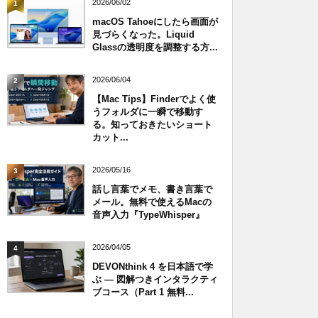
2026/06/02
1
macOS Tahoeにしたら画面が
見づらくなった。Liquid
Glassの透明度を調整する方...
2026/06/04
2
【Mac Tips】Finderでよく使
うフォルダに一瞬で移動す
る。知っておきたいショート
カット...
2026/05/16
3
話し言葉でメモ、書き言葉で
メール。無料で使えるMacの
音声入力『TypeWhisper』
2026/04/05
4
DEVONthink 4 を日本語で学
ぶ — 図解つきインタラクティ
ブコース（Part 1 無料...