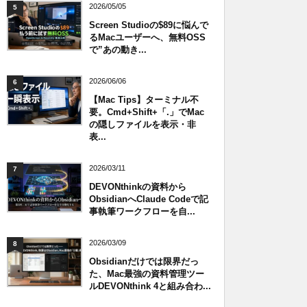
2026/05/05
5
Screen Studioの$89に悩んで
るMacユーザーへ、無料OSS
で”あの動き...
2026/06/06
6
【Mac Tips】ターミナル不
要。Cmd+Shift+「.」でMac
の隠しファイルを表示・非
表...
2026/03/11
7
DEVONthinkの資料から
ObsidianへClaude Codeで記
事執筆ワークフローを自...
2026/03/09
8
Obsidianだけでは限界だっ
た、Mac最強の資料管理ツー
ルDEVONthink 4と組み合わ...