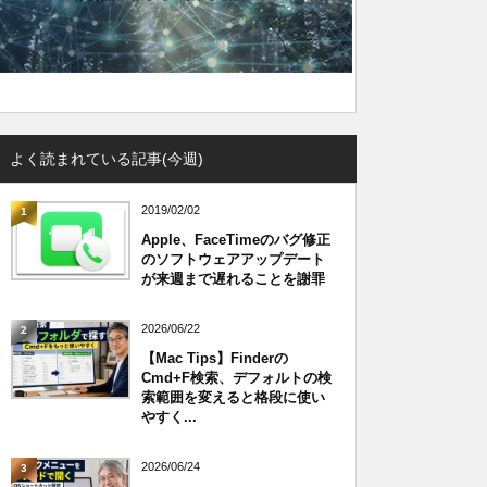
よく読まれている記事(今週)
2019/02/02
1
Apple、FaceTimeのバグ修正
のソフトウェアアップデート
が来週まで遅れることを謝罪
2026/06/22
2
【Mac Tips】Finderの
Cmd+F検索、デフォルトの検
索範囲を変えると格段に使い
やすく...
2026/06/24
3