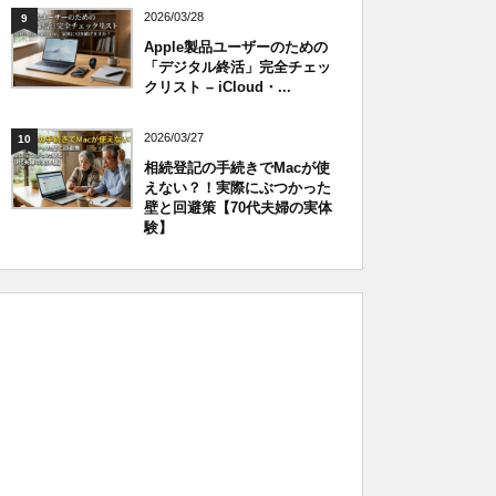
2026/03/28
9
Apple製品ユーザーのための
「デジタル終活」完全チェッ
クリスト – iCloud・...
2026/03/27
10
相続登記の手続きでMacが使
えない？！実際にぶつかった
壁と回避策【70代夫婦の実体
験】