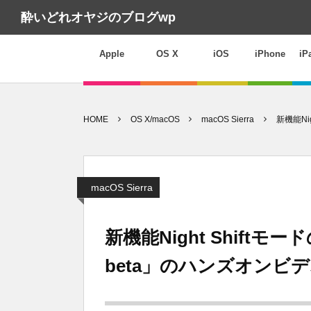
酔いどれオヤジのブログwp
Apple
OS X
iOS
iPhone
iP
HOME
OS X/macOS
macOS Sierra
新機能Nig
macOS Sierra
新機能Night Shiftモードの「
beta」のハンズオンビ