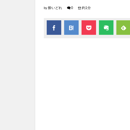
酔いどれ
0
約1分
by