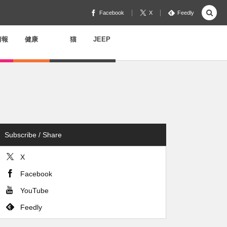
Facebook
X
Feedly
情報
健康
猫
JEEP
Subscribe / Share
X
Facebook
YouTube
Feedly