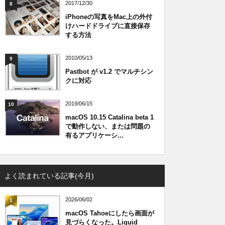
2017/12/30
8
iPhoneの写真をMac上の外付
けハードドライブに直接保存
する方法
2010/05/13
9
Pastbot が v1.2 でマルチシン
クに対応
2019/06/15
10
macOS 10.15 Catalina beta 1
で動作しない、または問題の
有るアプリケーシ...
よく読まれている記事(今月)
2026/06/02
1
macOS Tahoeにしたら画面が
見づらくなった。Liquid