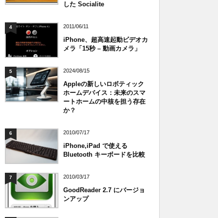
した Socialite
2011/06/11
4
iPhone、超高速起動ビデオカ
メラ「15秒 – 動画カメラ」
2024/08/15
5
Appleの新しいロボティック
ホームデバイス：未来のスマ
ートホームの中核を担う存在
か？
2010/07/17
6
iPhone,iPad で使える
Bluetooth キーボードを比較
2010/03/17
7
GoodReader 2.7 にバージョ
ンアップ