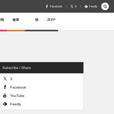
Facebook
X
Feedly
情報
健康
猫
JEEP
Subscribe / Share
X
Facebook
YouTube
Feedly