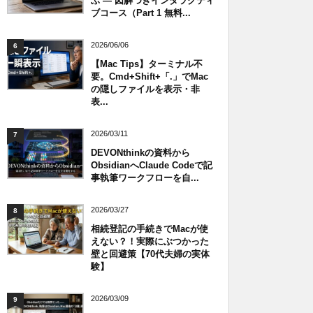
ぶ — 図解つきインタラクティ
ブコース（Part 1 無料...
2026/06/06
6
【Mac Tips】ターミナル不
要。Cmd+Shift+「.」でMac
の隠しファイルを表示・非
表...
2026/03/11
7
DEVONthinkの資料から
ObsidianへClaude Codeで記
事執筆ワークフローを自...
2026/03/27
8
相続登記の手続きでMacが使
えない？！実際にぶつかった
壁と回避策【70代夫婦の実体
験】
2026/03/09
9