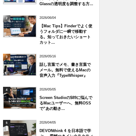
Glassの透明度を調整する方...
2026/06/04
2
【Mac Tips】Finderでよく使
うフォルダに一瞬で移動す
る。知っておきたいショート
カット...
2026/05/16
3
話し言葉でメモ、書き言葉で
メール。無料で使えるMacの
音声入力『TypeWhisper』
2026/05/05
4
Screen Studioの$89に悩んで
るMacユーザーへ、無料OSS
で”あの動き...
2026/04/05
5
DEVONthink 4 を日本語で学