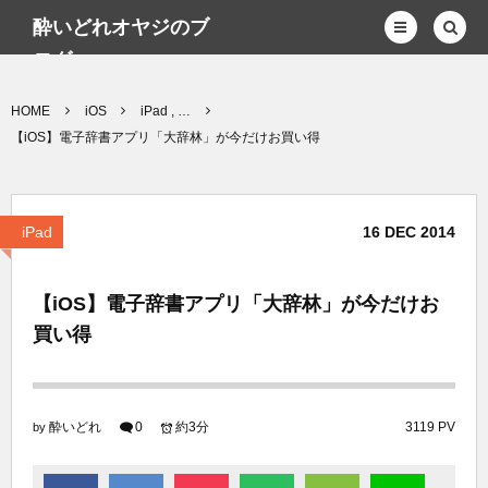
酔いどれオヤジのブ
ログwp
HOME
iOS
iPad , …
【iOS】電子辞書アプリ「大辞林」が今だけお買い得
iPad
16
DEC
2014
【iOS】電子辞書アプリ「大辞林」が今だけお
買い得
酔いどれ
0
約3分
3119 PV
by