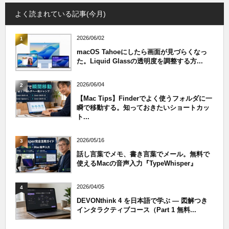
よく読まれている記事(今月)
2026/06/02
1
macOS Tahoeにしたら画面が見づらくなっ
た。Liquid Glassの透明度を調整する方...
2026/06/04
2
【Mac Tips】Finderでよく使うフォルダに一
瞬で移動する。知っておきたいショートカッ
ト...
2026/05/16
3
話し言葉でメモ、書き言葉でメール。無料で
使えるMacの音声入力『TypeWhisper』
2026/04/05
4
DEVONthink 4 を日本語で学ぶ — 図解つき
インタラクティブコース（Part 1 無料...