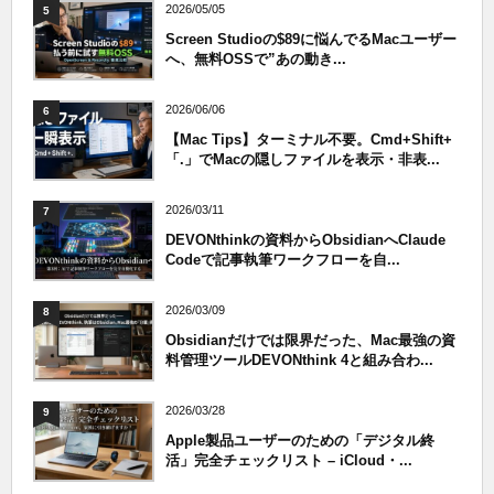
2026/05/05
5
Screen Studioの$89に悩んでるMacユーザー
へ、無料OSSで”あの動き...
2026/06/06
6
【Mac Tips】ターミナル不要。Cmd+Shift+
「.」でMacの隠しファイルを表示・非表...
2026/03/11
7
DEVONthinkの資料からObsidianへClaude
Codeで記事執筆ワークフローを自...
2026/03/09
8
Obsidianだけでは限界だった、Mac最強の資
料管理ツールDEVONthink 4と組み合わ...
2026/03/28
9
Apple製品ユーザーのための「デジタル終
活」完全チェックリスト – iCloud・...