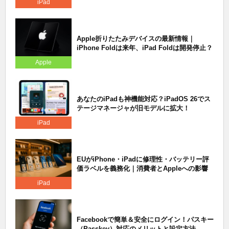
iPad
Apple折りたたみデバイスの最新情報｜
iPhone Foldは来年、iPad Foldは開発停止？
Apple
あなたのiPadも神機能対応？iPadOS 26でス
テージマネージャが旧モデルに拡大！
iPad
EUがiPhone・iPadに修理性・バッテリー評
価ラベルを義務化｜消費者とAppleへの影響
iPad
Facebookで簡単＆安全にログイン！パスキー
（Passkey）対応のメリットと設定方法