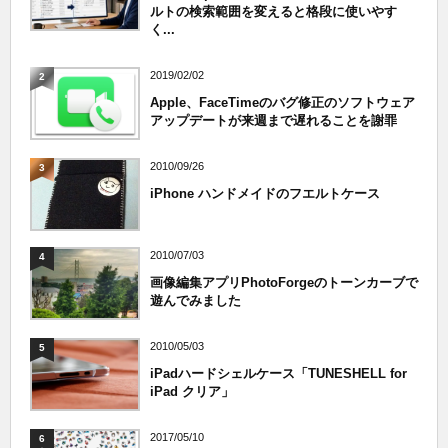
ルトの検索範囲を変えると格段に使いやす
く...
2019/02/02
2
Apple、FaceTimeのバグ修正のソフトウェア
アップデートが来週まで遅れることを謝罪
2010/09/26
3
iPhone ハンドメイドのフエルトケース
2010/07/03
4
画像編集アプリPhotoForgeのトーンカーブで
遊んでみました
2010/05/03
5
iPadハードシェルケース「TUNESHELL for
iPad クリア」
2017/05/10
6