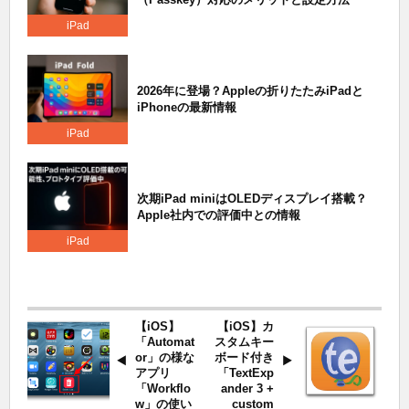
iPad
2026年に登場？Appleの折りたたみiPadと
iPhoneの最新情報
iPad
次期iPad miniはOLEDディスプレイ搭載？
Apple社内での評価中との情報
iPad
【iOS】
【iOS】カ
「Automat
スタムキー
or」の様な
ボード付き
アプリ
「TextExp
「Workflo
ander 3 +
w」の使い
custom