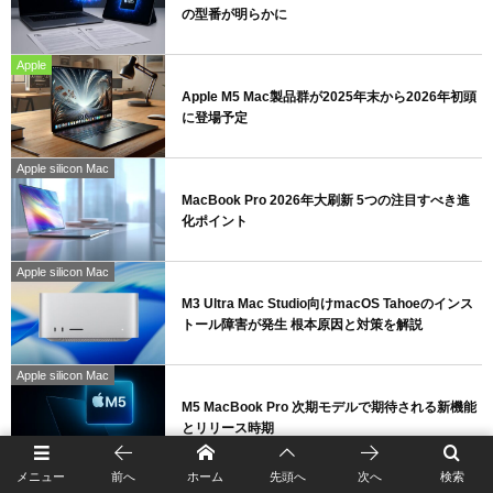
の型番が明らかに
Apple
Apple M5 Mac製品群が2025年末から2026年初頭
に登場予定
Apple silicon Mac
MacBook Pro 2026年大刷新 5つの注目すべき進
化ポイント
Apple silicon Mac
M3 Ultra Mac Studio向けmacOS Tahoeのインス
トール障害が発生 根本原因と対策を解説
Apple silicon Mac
M5 MacBook Pro 次期モデルで期待される新機能
とリリース時期
メニュー
前へ
ホーム
先頭へ
次へ
検索
Apple silicon Mac