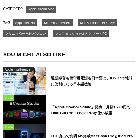
CATEGORY :
Apple silicon Mac
TAG :
Apple M4 Pro
M1 Pro vs M4 Pro
MacBook Pro 14インチ
クリエイター向けパソコン
プロフェッショナル向けノートPC
YOU MIGHT ALSO LIKE
Apple Intelligence
通話録音も留守番電話も日本語に。iOS 27で地味
に便利になる日本語機能
Apple
「Apple Creator Studio」発表！月額1,780円で
Final Cut Pro・Logic Proが使い放題...
Apple
FCC流出で判明 M5搭載MacBook ProとiPad Pro