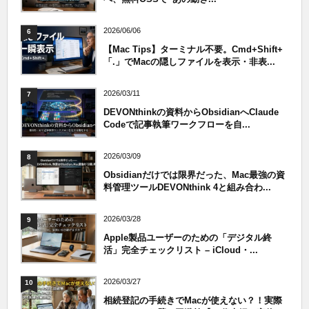
2026/06/06
6
【Mac Tips】ターミナル不要。Cmd+Shift+
「.」でMacの隠しファイルを表示・非表...
2026/03/11
7
DEVONthinkの資料からObsidianへClaude
Codeで記事執筆ワークフローを自...
2026/03/09
8
Obsidianだけでは限界だった、Mac最強の資
料管理ツールDEVONthink 4と組み合わ...
2026/03/28
9
Apple製品ユーザーのための「デジタル終
活」完全チェックリスト – iCloud・...
2026/03/27
10
相続登記の手続きでMacが使えない？！実際