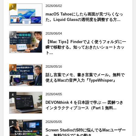
2026/06/02
1
macOS Tahoeにしたら画面が見づらくなっ
た。Liquid Glassの透明度を調整する方...
2026/06/04
2
【Mac Tips】Finderでよく使うフォルダに一
瞬で移動する。知っておきたいショートカッ
ト...
2026/05/16
3
話し言葉でメモ、書き言葉でメール。無料で
使えるMacの音声入力『TypeWhisper』
2026/04/05
4
DEVONthink 4 を日本語で学ぶ — 図解つき
インタラクティブコース（Part 1 無料...
2026/05/05
5
Screen Studioの$89に悩んでるMacユーザー
へ、無料OSSで”あの動き...