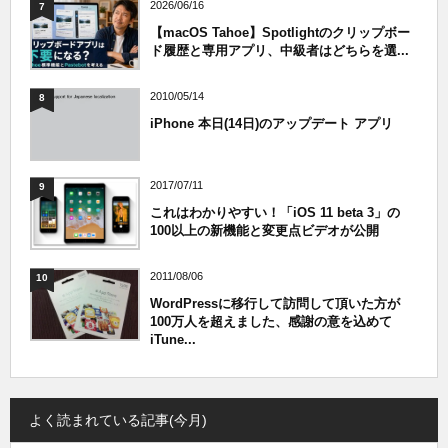
2026/06/16
7
【macOS Tahoe】Spotlightのクリップボー
ド履歴と専用アプリ、中級者はどちらを選...
2010/05/14
8
iPhone 本日(14日)のアップデート アプリ
2017/07/11
9
これはわかりやすい！「iOS 11 beta 3」の
100以上の新機能と変更点ビデオが公開
2011/08/06
10
WordPressに移行して訪問して頂いた方が
100万人を超えました、感謝の意を込めて
iTune...
よく読まれている記事(今月)