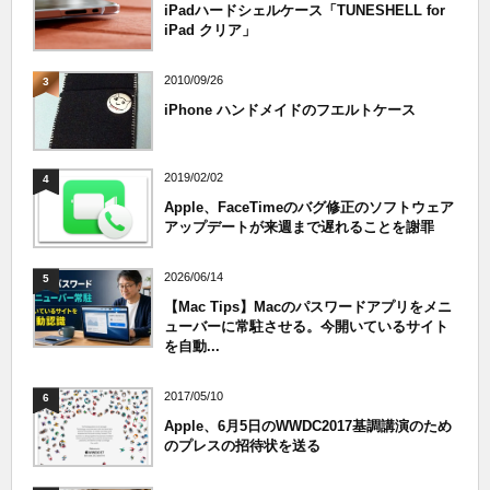
iPadハードシェルケース「TUNESHELL for
iPad クリア」
2010/09/26
3
iPhone ハンドメイドのフエルトケース
2019/02/02
4
Apple、FaceTimeのバグ修正のソフトウェア
アップデートが来週まで遅れることを謝罪
2026/06/14
5
【Mac Tips】Macのパスワードアプリをメニ
ューバーに常駐させる。今開いているサイト
を自動...
2017/05/10
6
Apple、6月5日のWWDC2017基調講演のため
のプレスの招待状を送る