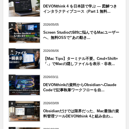
DEVONthink 4 を日本語で学ぶ — 図解つき
インタラクティブコース（Part 1 無料...
2026/05/05
5
Screen Studioの$89に悩んでるMacユーザー
へ、無料OSSで”あの動き...
2026/06/06
6
【Mac Tips】ターミナル不要。Cmd+Shift+
「.」でMacの隠しファイルを表示・非表...
2026/03/11
7
DEVONthinkの資料からObsidianへClaude
Codeで記事執筆ワークフローを自...
2026/03/09
8
Obsidianだけでは限界だった、Mac最強の資
料管理ツールDEVONthink 4と組み合わ...