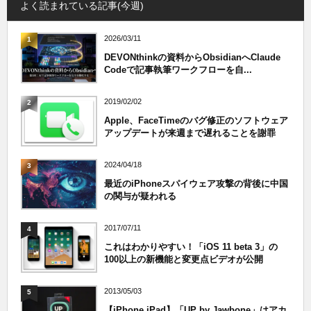
よく読まれている記事(今週)
2026/03/11
1
DEVONthinkの資料からObsidianへClaude
Codeで記事執筆ワークフローを自...
2019/02/02
2
Apple、FaceTimeのバグ修正のソフトウェア
アップデートが来週まで遅れることを謝罪
2024/04/18
3
最近のiPhoneスパイウェア攻撃の背後に中国
の関与が疑われる
2017/07/11
4
これはわかりやすい！「iOS 11 beta 3」の
100以上の新機能と変更点ビデオが公開
2013/05/03
5
【iPhone,iPad】「UP by Jawbone」はアカ