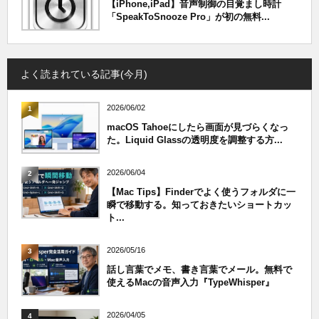
【iPhone,iPad】音声制御の目覚まし時計
「SpeakToSnooze Pro」が初の無料...
よく読まれている記事(今月)
2026/06/02
1
macOS Tahoeにしたら画面が見づらくなっ
た。Liquid Glassの透明度を調整する方...
2026/06/04
2
【Mac Tips】Finderでよく使うフォルダに一
瞬で移動する。知っておきたいショートカッ
ト...
2026/05/16
3
話し言葉でメモ、書き言葉でメール。無料で
使えるMacの音声入力『TypeWhisper』
2026/04/05
4