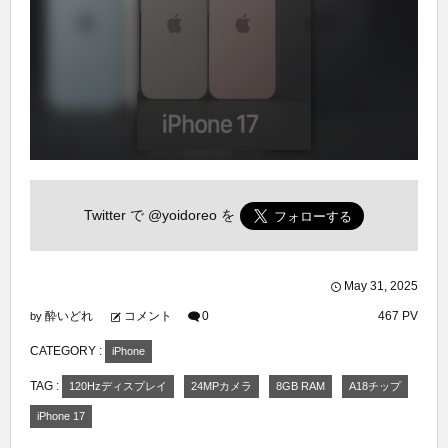
Twitter で
@yoidoreo
を
May
31
,
2025
酔いどれ
コメント
0
467 PV
by
CATEGORY :
iPhone
TAG :
120Hzディスプレイ
24MPカメラ
8GB RAM
A18チップ
iPhone 17