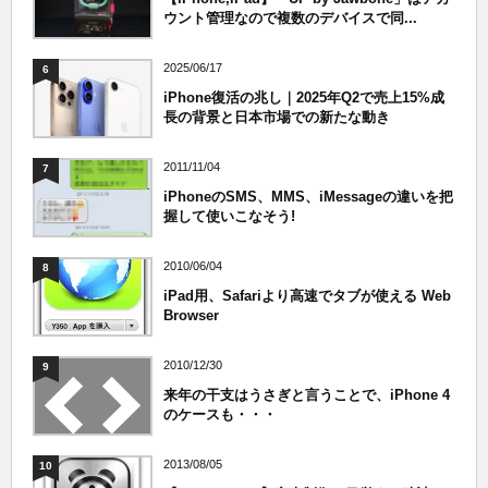
ウント管理なので複数のデバイスで同...
2025/06/17
6
iPhone復活の兆し｜2025年Q2で売上15%成
長の背景と日本市場での新たな動き
2011/11/04
7
iPhoneのSMS、MMS、iMessageの違いを把
握して使いこなそう!
2010/06/04
8
iPad用、Safariより高速でタブが使える Web
Browser
2010/12/30
9
来年の干支はうさぎと言うことで、iPhone 4
のケースも・・・
2013/08/05
10