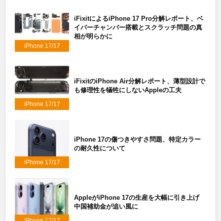
iFixitによるiPhone 17 Pro分解レポート、ベ
イパーチャンバー搭載とスクラッチ問題の真
相が明らかに
iPhone 17/17
Air/17 Pro
iFixitのiPhone Air分解レポート、薄型設計で
も修理性を犠牲にしないAppleの工夫
iPhone 17/17
Air/17 Pro
iPhone 17の傷つきやすさ問題、特定カラー
の耐久性について
iPhone 17/17
Air/17 Pro
AppleがiPhone 17の生産を大幅に引き上げ
中国補助金が追い風に
iPhone 17/17