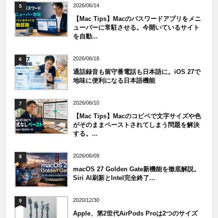
2026/06/14
5
【Mac Tips】Macのパスワードアプリをメニ
ューバーに常駐させる。今開いているサイト
を自動...
2026/06/18
6
通話録音も留守番電話も日本語に。iOS 27で
地味に便利になる日本語機能
2026/06/10
7
【Mac Tips】Macのコピペで文字サイズや色
がそのままペーストされてしまう問題を解決
する。...
2026/06/09
8
macOS 27 Golden Gate新機能を徹底解説。
Siri AI刷新とIntel完全終了...
2020/12/30
9
Apple、第2世代AirPods Proは2つのサイズ