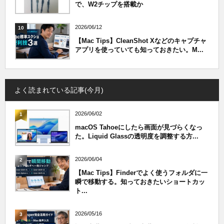
で、W2チップを搭載か
2026/06/12
10
【Mac Tips】CleanShot Xなどのキャプチャ
アプリを使っていても知っておきたい。M...
よく読まれている記事(今月)
2026/06/02
1
macOS Tahoeにしたら画面が見づらくなっ
た。Liquid Glassの透明度を調整する方...
2026/06/04
2
【Mac Tips】Finderでよく使うフォルダに一
瞬で移動する。知っておきたいショートカッ
ト...
2026/05/16
3