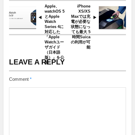
Apple、
iPhone
watchOS 5
XS/XS
とApple
Maxでは充
Watch
電が必要な
Series 4に
状態になっ
対応した
ても最大 5
「Apple
時間Suica
Watchユー
の利用が可
ザガイド
能
（日本語
版）」を公
LEAVE A REPLY
開
Comment
*