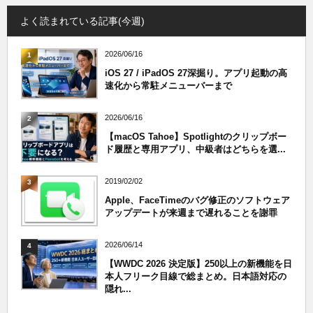
よく読まれている記事(今週)
2026/06/16
1
iOS 27 / iPadOS 27深掘り。アプリ起動の高
速化から常駐メニューバーまで
2026/06/16
2
【macOS Tahoe】Spotlightのクリップボー
ド履歴と専用アプリ、中級者はどちらを選...
2019/02/02
3
Apple、FaceTimeのバグ修正のソフトウェア
アップデートが来週まで遅れることを謝罪
2026/06/14
4
【WWDC 2026 決定版】250以上の新機能を日
本人フリーク目線で総まとめ。日本語対応の
隠れ...