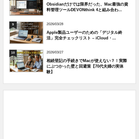
Obsidianだけでは限界だった、Mac最強の資
料管理ツールDEVONthink 4と組み合わ...
2026/03/28
9
Apple製品ユーザーのための「デジタル終
活」完全チェックリスト – iCloud・...
2026/03/27
10
相続登記の手続きでMacが使えない？！実際
にぶつかった壁と回避策【70代夫婦の実体
験】