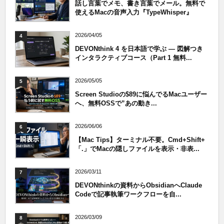
話し言葉でメモ、書き言葉でメール。無料で
使えるMacの音声入力『TypeWhisper』
2026/04/05
4
DEVONthink 4 を日本語で学ぶ — 図解つき
インタラクティブコース（Part 1 無料...
2026/05/05
5
Screen Studioの$89に悩んでるMacユーザー
へ、無料OSSで”あの動き...
2026/06/06
6
【Mac Tips】ターミナル不要。Cmd+Shift+
「.」でMacの隠しファイルを表示・非表...
2026/03/11
7
DEVONthinkの資料からObsidianへClaude
Codeで記事執筆ワークフローを自...
2026/03/09
8