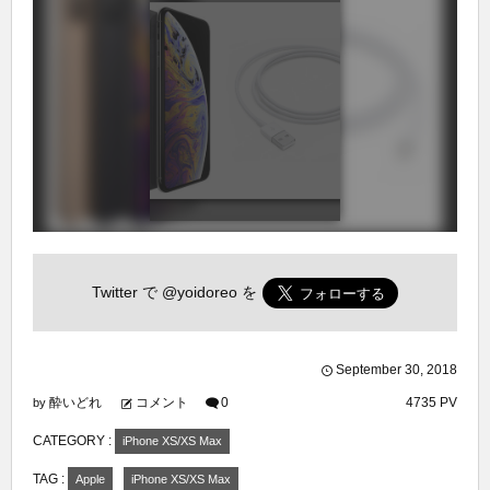
Twitter で
@yoidoreo
を
September
30
,
2018
酔いどれ
コメント
0
4735 PV
by
CATEGORY :
iPhone XS/XS Max
TAG :
Apple
iPhone XS/XS Max