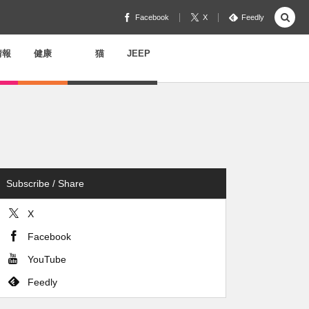
Facebook
X
Feedly
情報
健康
猫
JEEP
Subscribe / Share
X
Facebook
YouTube
Feedly