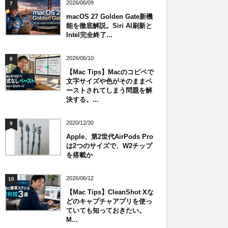
2026/06/09
7
macOS 27 Golden Gate新機
能を徹底解説。Siri AI刷新と
Intel完全終了...
2026/06/10
8
【Mac Tips】Macのコピペで
文字サイズや色がそのままペ
ーストされてしまう問題を解
決する。...
2020/12/30
9
Apple、第2世代AirPods Pro
は2つのサイズで、W2チップ
を搭載か
2026/06/12
10
【Mac Tips】CleanShot Xな
どのキャプチャアプリを使っ
ていても知っておきたい。
M...