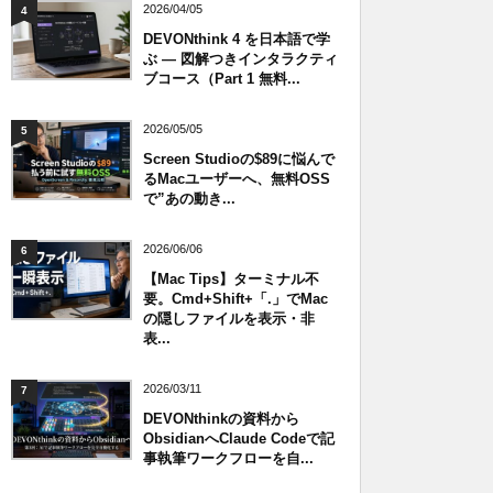
2026/04/05
4
DEVONthink 4 を日本語で学
ぶ — 図解つきインタラクティ
ブコース（Part 1 無料...
2026/05/05
5
Screen Studioの$89に悩んで
るMacユーザーへ、無料OSS
で”あの動き...
2026/06/06
6
【Mac Tips】ターミナル不
要。Cmd+Shift+「.」でMac
の隠しファイルを表示・非
表...
2026/03/11
7
DEVONthinkの資料から
ObsidianへClaude Codeで記
事執筆ワークフローを自...