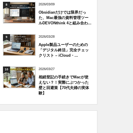
2026/03/09
8
Obsidianだけでは限界だっ
た、Mac最強の資料管理ツー
ルDEVONthink 4と組み合わ...
2026/03/28
9
Apple製品ユーザーのための
「デジタル終活」完全チェッ
クリスト – iCloud・...
2026/03/27
10
相続登記の手続きでMacが使
えない？！実際にぶつかった
壁と回避策【70代夫婦の実体
験】