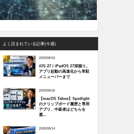
よく読まれている記事(今週)
2026/06/16
1
iOS 27 / iPadOS 27深掘り。
アプリ起動の高速化から常駐
メニューバーまで
2026/06/16
2
【macOS Tahoe】Spotlight
のクリップボード履歴と専用
アプリ、中級者はどちらを
選...
2026/06/14
3