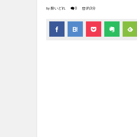
酔いどれ
0
約3分
by