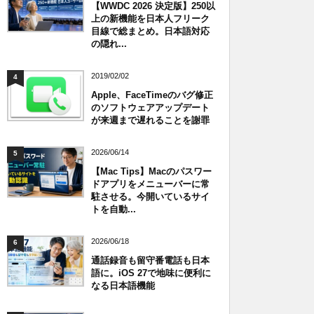
【WWDC 2026 決定版】250以
上の新機能を日本人フリーク
目線で総まとめ。日本語対応
の隠れ...
2019/02/02
4
Apple、FaceTimeのバグ修正
のソフトウェアアップデート
が来週まで遅れることを謝罪
2026/06/14
5
【Mac Tips】Macのパスワー
ドアプリをメニューバーに常
駐させる。今開いているサイ
トを自動...
2026/06/18
6
通話録音も留守番電話も日本
語に。iOS 27で地味に便利に
なる日本語機能