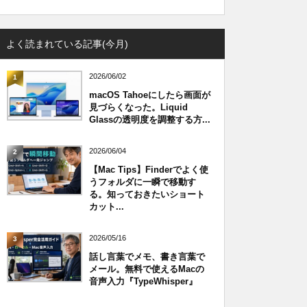
よく読まれている記事(今月)
2026/06/02
1
macOS Tahoeにしたら画面が
見づらくなった。Liquid
Glassの透明度を調整する方...
2026/06/04
2
【Mac Tips】Finderでよく使
うフォルダに一瞬で移動す
る。知っておきたいショート
カット...
2026/05/16
3
話し言葉でメモ、書き言葉で
メール。無料で使えるMacの
音声入力『TypeWhisper』