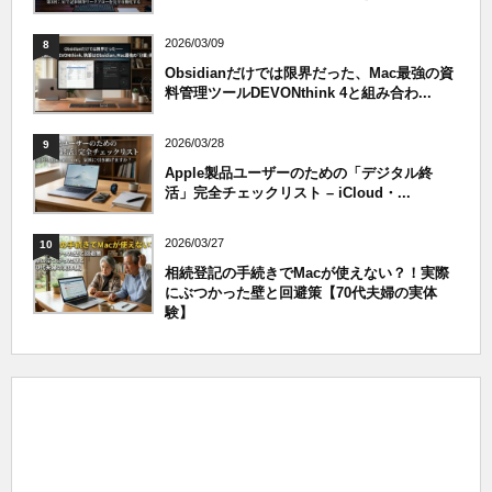
2026/03/09
8
Obsidianだけでは限界だった、Mac最強の資
料管理ツールDEVONthink 4と組み合わ...
2026/03/28
9
Apple製品ユーザーのための「デジタル終
活」完全チェックリスト – iCloud・...
2026/03/27
10
相続登記の手続きでMacが使えない？！実際
にぶつかった壁と回避策【70代夫婦の実体
験】