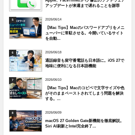
Apple、FaceTimeのバグ修正のソフトウェア
アップデートが来週まで遅れることを謝罪
2026/06/14
5
【Mac Tips】Macのパスワードアプリをメニ
ューバーに常駐させる。今開いているサイト
を自動...
2026/06/18
6
通話録音も留守番電話も日本語に。iOS 27で
地味に便利になる日本語機能
2026/06/10
7
【Mac Tips】Macのコピペで文字サイズや色
がそのままペーストされてしまう問題を解決
する。...
2026/06/09
8
macOS 27 Golden Gate新機能を徹底解説。
Siri AI刷新とIntel完全終了...