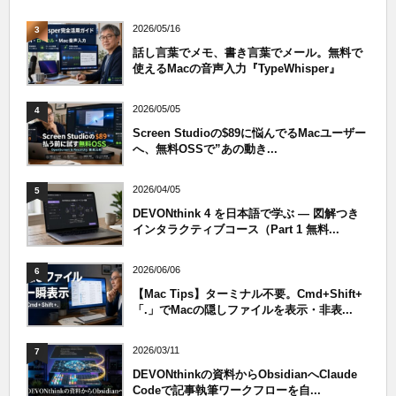
2026/05/16
3
話し言葉でメモ、書き言葉でメール。無料で
使えるMacの音声入力『TypeWhisper』
2026/05/05
4
Screen Studioの$89に悩んでるMacユーザー
へ、無料OSSで”あの動き...
2026/04/05
5
DEVONthink 4 を日本語で学ぶ — 図解つき
インタラクティブコース（Part 1 無料...
2026/06/06
6
【Mac Tips】ターミナル不要。Cmd+Shift+
「.」でMacの隠しファイルを表示・非表...
2026/03/11
7
DEVONthinkの資料からObsidianへClaude
Codeで記事執筆ワークフローを自...