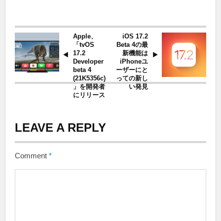
Apple、
iOS 17.2
「tvOS
Beta 4の最
17.2
新機能は
Developer
iPhoneユ
beta 4
ーザーにと
(21K5356c)
っての新し
」を開発者
い発見
にリリース
LEAVE A REPLY
Comment
*