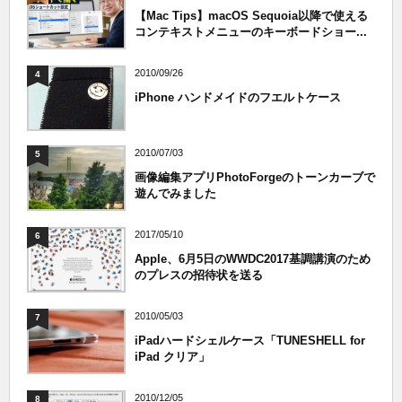
【Mac Tips】macOS Sequoia以降で使える
コンテキストメニューのキーボードショー...
2010/09/26
4
iPhone ハンドメイドのフエルトケース
2010/07/03
5
画像編集アプリPhotoForgeのトーンカーブで
遊んでみました
2017/05/10
6
Apple、6月5日のWWDC2017基調講演のため
のプレスの招待状を送る
2010/05/03
7
iPadハードシェルケース「TUNESHELL for
iPad クリア」
2010/12/05
8