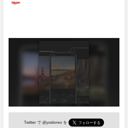
Twitter で
@yoidoreo
を