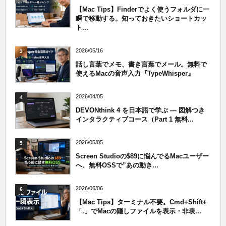
【Mac Tips】Finderでよく使うフォルダに一
瞬で移動する。知っておきたいショートカッ
ト...
2026/05/16
3
話し言葉でメモ、書き言葉でメール。無料で
使えるMacの音声入力『TypeWhisper』
2026/04/05
4
DEVONthink 4 を日本語で学ぶ — 図解つき
インタラクティブコース（Part 1 無料...
2026/05/05
5
Screen Studioの$89に悩んでるMacユーザー
へ、無料OSSで”あの動き...
2026/06/06
6
【Mac Tips】ターミナル不要。Cmd+Shift+
「.」でMacの隠しファイルを表示・非表...