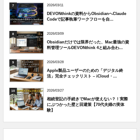
2026/03/11
7
DEVONthinkの資料からObsidianへClaude
Codeで記事執筆ワークフローを自...
2026/03/09
8
Obsidianだけでは限界だった、Mac最強の資
料管理ツールDEVONthink 4と組み合わ...
2026/03/28
9
Apple製品ユーザーのための「デジタル終
活」完全チェックリスト – iCloud・...
2026/03/27
10
相続登記の手続きでMacが使えない？！実際
にぶつかった壁と回避策【70代夫婦の実体
験】