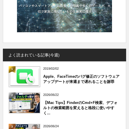
よく読まれている記事(今週)
2019/02/02
1
Apple、FaceTimeのバグ修正のソフトウェア
アップデートが来週まで遅れることを謝罪
2026/06/22
2
【Mac Tips】FinderのCmd+F検索、デフォ
ルトの検索範囲を変えると格段に使いやす
く...
2026/06/24
3