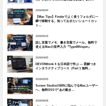
2026/06/04
2
【Mac Tips】Finderでよく使うフォルダに一
瞬で移動する。知っておきたいショートカッ
ト...
2026/05/16
3
話し言葉でメモ、書き言葉でメール。無料で
使えるMacの音声入力『TypeWhisper』
2026/04/05
4
DEVONthink 4 を日本語で学ぶ — 図解つき
インタラクティブコース（Part 1 無料...
2026/05/05
5
Screen Studioの$89に悩んでるMacユーザー
へ、無料OSSで”あの動き...
2026/06/06
6