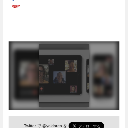
Twitter で
@yoidoreo
を