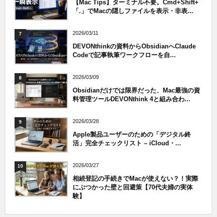
【Mac Tips】ターミナル不要。Cmd+Shift+
「.」でMacの隠しファイルを表示・非表...
2026/03/11
7
DEVONthinkの資料からObsidianへClaude
Codeで記事執筆ワークフローを自...
2026/03/09
8
Obsidianだけでは限界だった、Mac最強の資
料管理ツールDEVONthink 4と組み合わ...
2026/03/28
9
Apple製品ユーザーのための「デジタル終
活」完全チェックリスト – iCloud・...
2026/03/27
10
相続登記の手続きでMacが使えない？！実際
にぶつかった壁と回避策【70代夫婦の実体
験】