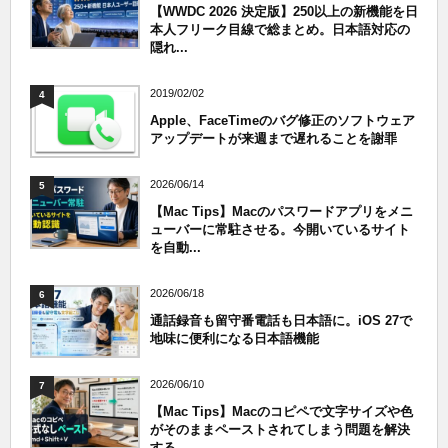
【WWDC 2026 決定版】250以上の新機能を日
本人フリーク目線で総まとめ。日本語対応の
隠れ...
2019/02/02
4
Apple、FaceTimeのバグ修正のソフトウェア
アップデートが来週まで遅れることを謝罪
2026/06/14
5
【Mac Tips】Macのパスワードアプリをメニ
ューバーに常駐させる。今開いているサイト
を自動...
2026/06/18
6
通話録音も留守番電話も日本語に。iOS 27で
地味に便利になる日本語機能
2026/06/10
7
【Mac Tips】Macのコピペで文字サイズや色
がそのままペーストされてしまう問題を解決
する。...