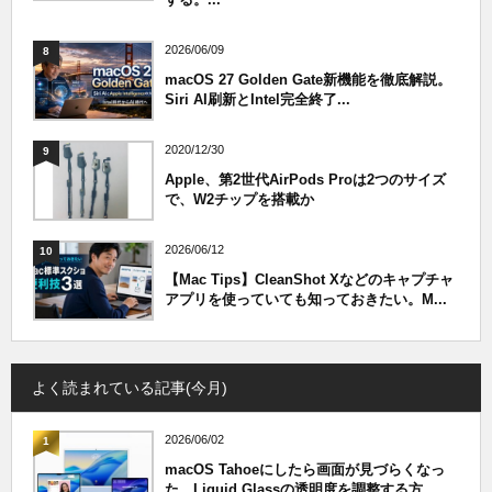
2026/06/09
8
macOS 27 Golden Gate新機能を徹底解説。
Siri AI刷新とIntel完全終了...
2020/12/30
9
Apple、第2世代AirPods Proは2つのサイズ
で、W2チップを搭載か
2026/06/12
10
【Mac Tips】CleanShot Xなどのキャプチャ
アプリを使っていても知っておきたい。M...
よく読まれている記事(今月)
2026/06/02
1
macOS Tahoeにしたら画面が見づらくなっ
た。Liquid Glassの透明度を調整する方...