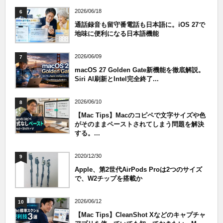
2026/06/18
6
通話録音も留守番電話も日本語に。iOS 27で
地味に便利になる日本語機能
2026/06/09
7
macOS 27 Golden Gate新機能を徹底解説。
Siri AI刷新とIntel完全終了...
2026/06/10
8
【Mac Tips】Macのコピペで文字サイズや色
がそのままペーストされてしまう問題を解決
する。...
2020/12/30
9
Apple、第2世代AirPods Proは2つのサイズ
で、W2チップを搭載か
2026/06/12
10
【Mac Tips】CleanShot Xなどのキャプチャ