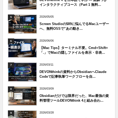
インタラクティブコース（Part 1 無料...
2026/05/05
5
Screen Studioの$89に悩んでるMacユーザー
へ、無料OSSで”あの動き...
2026/06/06
6
【Mac Tips】ターミナル不要。Cmd+Shift+
「.」でMacの隠しファイルを表示・非表...
2026/03/11
7
DEVONthinkの資料からObsidianへClaude
Codeで記事執筆ワークフローを自...
2026/03/09
8
Obsidianだけでは限界だった、Mac最強の資
料管理ツールDEVONthink 4と組み合わ...
2026/03/28
9