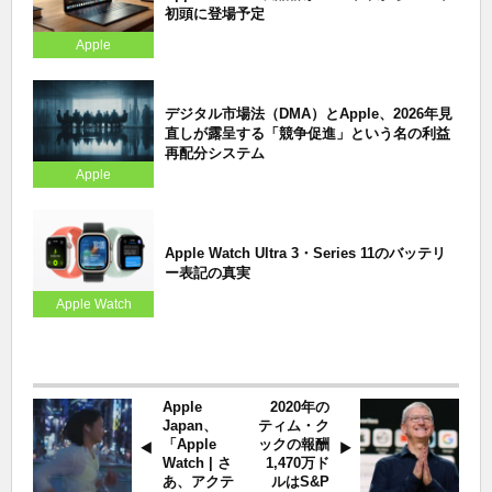
初頭に登場予定
Apple
デジタル市場法（DMA）とApple、2026年見
直しが露呈する「競争促進」という名の利益
再配分システム
Apple
Apple Watch Ultra 3・Series 11のバッテリ
ー表記の真実
Apple Watch
Apple
2020年の
Japan、
ティム・ク
「Apple
ックの報酬
Watch | さ
1,470万ド
あ、アクテ
ルはS&P