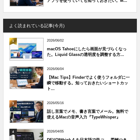
アプリを使っていても知っておきたい。M...
よく読まれている記事(今月)
2026/06/02
1
macOS Tahoeにしたら画面が見づらくなっ
た。Liquid Glassの透明度を調整する方...
2026/06/04
2
【Mac Tips】Finderでよく使うフォルダに一
瞬で移動する。知っておきたいショートカッ
ト...
2026/05/16
3
話し言葉でメモ、書き言葉でメール。無料で
使えるMacの音声入力『TypeWhisper』
2026/04/05
4
DEVONthink 4 を日本語で学ぶ — 図解つき