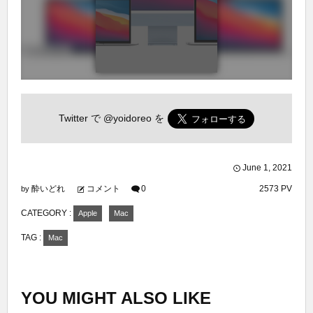
Twitter で
@yoidoreo
を
June
1
,
2021
酔いどれ
コメント
0
2573 PV
by
CATEGORY :
Apple
Mac
TAG :
Mac
YOU MIGHT ALSO LIKE