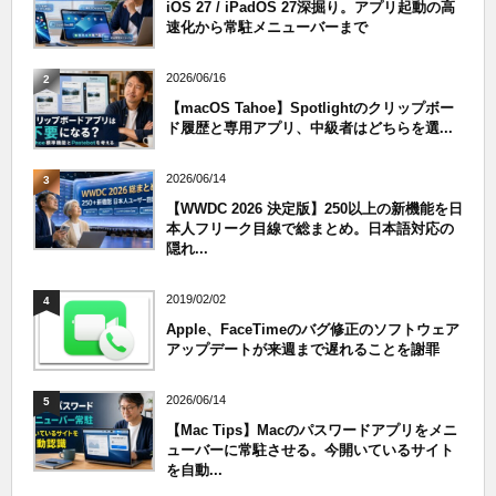
iOS 27 / iPadOS 27深掘り。アプリ起動の高
速化から常駐メニューバーまで
2026/06/16
2
【macOS Tahoe】Spotlightのクリップボー
ド履歴と専用アプリ、中級者はどちらを選...
2026/06/14
3
【WWDC 2026 決定版】250以上の新機能を日
本人フリーク目線で総まとめ。日本語対応の
隠れ...
2019/02/02
4
Apple、FaceTimeのバグ修正のソフトウェア
アップデートが来週まで遅れることを謝罪
2026/06/14
5
【Mac Tips】Macのパスワードアプリをメニ
ューバーに常駐させる。今開いているサイト
を自動...