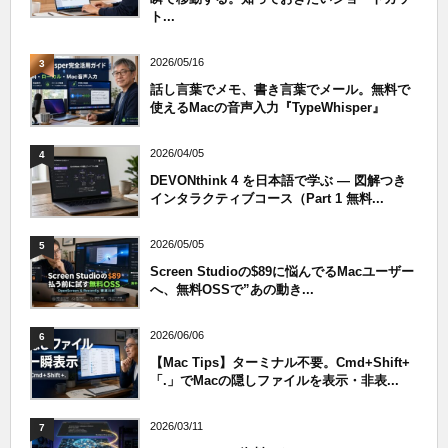
ト...
2026/05/16
3
話し言葉でメモ、書き言葉でメール。無料で
使えるMacの音声入力『TypeWhisper』
2026/04/05
4
DEVONthink 4 を日本語で学ぶ — 図解つき
インタラクティブコース（Part 1 無料...
2026/05/05
5
Screen Studioの$89に悩んでるMacユーザー
へ、無料OSSで”あの動き...
2026/06/06
6
【Mac Tips】ターミナル不要。Cmd+Shift+
「.」でMacの隠しファイルを表示・非表...
2026/03/11
7