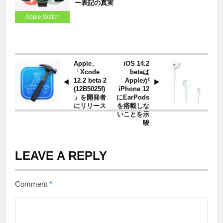
ー表記の真実
Apple Watch
Apple、
iOS 14.2
「Xcode
betaは
12.2 beta 2
Appleが
(12B5025f)
iPhone 12
」を開発者
にEarPods
にリリース
を搭載しな
いことを示
唆
LEAVE A REPLY
Comment
*