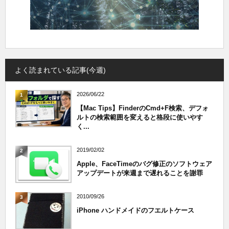
よく読まれている記事(今週)
2026/06/22
1
【Mac Tips】FinderのCmd+F検索、デフォ
ルトの検索範囲を変えると格段に使いやす
く...
2019/02/02
2
Apple、FaceTimeのバグ修正のソフトウェア
アップデートが来週まで遅れることを謝罪
2010/09/26
3
iPhone ハンドメイドのフエルトケース