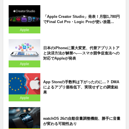
「Apple Creator Studio」発表！月額1,780円
でFinal Cut Pro・Logic Proが使い放題...
Apple
日本のiPhoneに重大変更、代替アプリストア
と決済方法が解禁へ──スマホ競争促進法への
対応でAppleが発表
Apple
App Storeの手数料は下がったのに…？ DMA
によるアプリ価格低下、実現せずとの調査結
果
Apple
watchOS 26の自動音量調整機能、勝手に音量
が変わる可能性あり