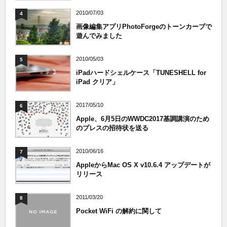
2010/07/03
4
画像編集アプリPhotoForgeのトーンカーブで
遊んでみました
2010/05/03
5
iPadハードシェルケース「TUNESHELL for
iPad クリア」
2017/05/10
6
Apple、6月5日のWWDC2017基調講演のため
のプレスの招待状を送る
2010/06/16
7
AppleからMac OS X v10.6.4 アップデートが
リリース
2011/03/20
8
Pocket WiFi の解約に関して