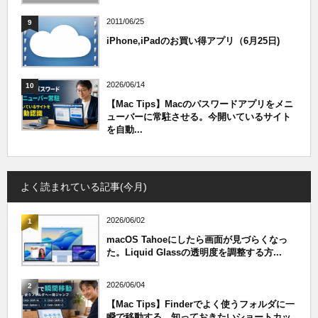
2011/06/25
9
iPhone,iPadのお買い得アプリ（6月25日)
2026/06/14
10
【Mac Tips】Macのパスワードアプリをメニ
ューバーに常駐させる。今開いているサイト
を自動...
よく読まれている記事(今月)
2026/06/02
1
macOS Tahoeにしたら画面が見づらくなっ
た。Liquid Glassの透明度を調整する方...
2026/06/04
2
【Mac Tips】Finderでよく使うフォルダに一
瞬で移動する。知っておきたいショートカッ