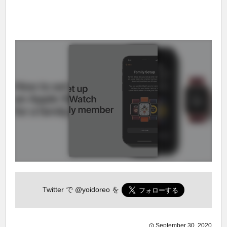
Twitter で
@yoidoreo
を
September
30
,
2020