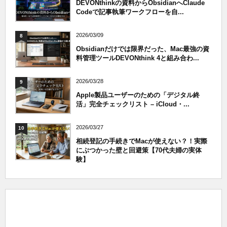
DEVONthinkの資料からObsidianへClaude
Codeで記事執筆ワークフローを自...
2026/03/09
8
Obsidianだけでは限界だった、Mac最強の資
料管理ツールDEVONthink 4と組み合わ...
2026/03/28
9
Apple製品ユーザーのための「デジタル終
活」完全チェックリスト – iCloud・...
2026/03/27
10
相続登記の手続きでMacが使えない？！実際
にぶつかった壁と回避策【70代夫婦の実体
験】