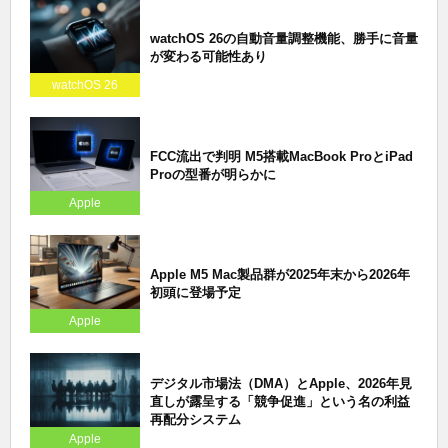
watchOS 26の自動音量調整機能、勝手に音量
が変わる可能性あり
watchOS 26
FCC流出で判明 M5搭載MacBook ProとiPad
Proの型番が明らかに
Apple
Apple M5 Mac製品群が2025年末から2026年
初頭に登場予定
Apple
デジタル市場法（DMA）とApple、2026年見
直しが露呈する「競争促進」という名の利益
再配分システム
Apple