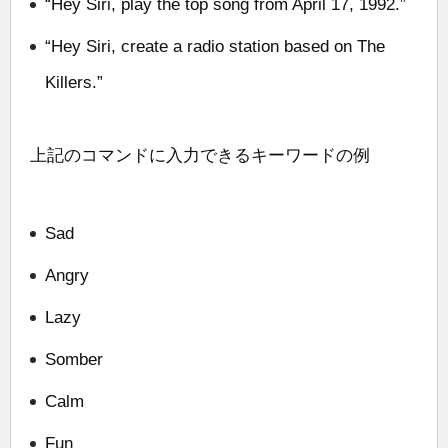
“Hey Siri, play the top song from April 17, 1992.”
“Hey Siri, create a radio station based on The
Killers.”
上記のコマンドに入力できるキーワードの例
Sad
Angry
Lazy
Somber
Calm
Fun