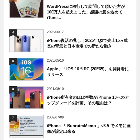
WordPressに移行して訪問して頂いた方が
100万人を超えました、感謝の意を込めて
iTune...
2025/06/17
4
iPhone復活の兆し｜2025年Q2で売上15%成
長の背景と日本市場での新たな動き
2023/05/10
5
Apple、「iOS 16.5 RC (20F65)」を開発者に
リリース
2021/08/10
6
iPhone所有者のほぼ半数がiPhone 13へのア
ップグレードを計画、その理由は？
2009/07/09
7
iPhone 「 BunruimMemo 」v3.5 でメモに画
像が設定出来る