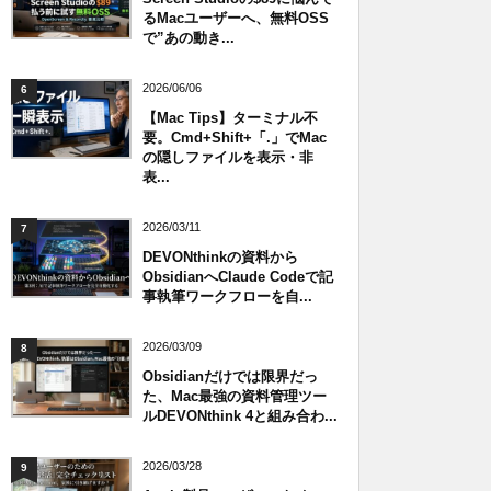
るMacユーザーへ、無料OSS
で”あの動き...
2026/06/06
6
【Mac Tips】ターミナル不
要。Cmd+Shift+「.」でMac
の隠しファイルを表示・非
表...
2026/03/11
7
DEVONthinkの資料から
ObsidianへClaude Codeで記
事執筆ワークフローを自...
2026/03/09
8
Obsidianだけでは限界だっ
た、Mac最強の資料管理ツー
ルDEVONthink 4と組み合わ...
2026/03/28
9