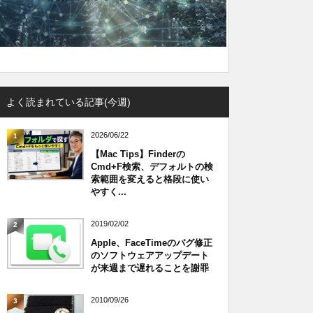
よく読まれている記事(今週)
2026/06/22
1
【Mac Tips】Finderの
Cmd+F検索、デフォルトの検
索範囲を変えると格段に使い
やすく...
2019/02/02
2
Apple、FaceTimeのバグ修正
のソフトウェアアップデート
が来週まで遅れることを謝罪
2010/09/26
3