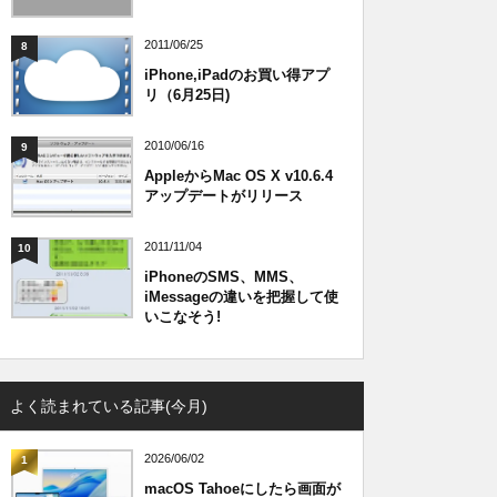
2011/06/25
8
iPhone,iPadのお買い得アプ
リ（6月25日)
2010/06/16
9
AppleからMac OS X v10.6.4
アップデートがリリース
2011/11/04
10
iPhoneのSMS、MMS、
iMessageの違いを把握して使
いこなそう!
よく読まれている記事(今月)
2026/06/02
1
macOS Tahoeにしたら画面が