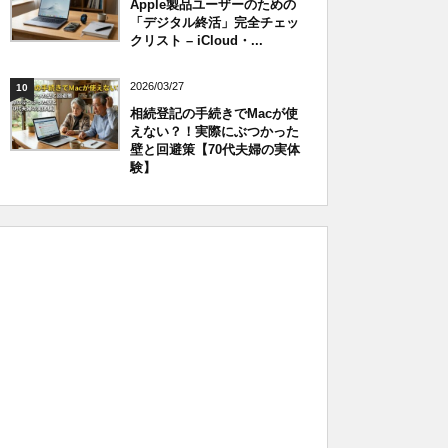
Apple製品ユーザーのための
「デジタル終活」完全チェッ
クリスト – iCloud・...
2026/03/27
10
相続登記の手続きでMacが使
えない？！実際にぶつかった
壁と回避策【70代夫婦の実体
験】