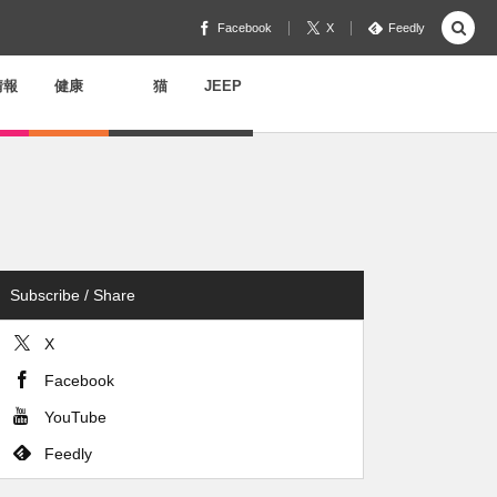
Facebook
X
Feedly
情報
健康
猫
JEEP
Subscribe / Share
X
Facebook
YouTube
Feedly