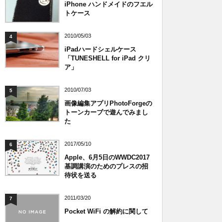
iPhone ハンドメイドのフエル
トケース
2010/05/03
4
iPadハードシェルケース
「TUNESHELL for iPad クリ
ア」
2010/07/03
5
画像編集アプリPhotoForgeの
トーンカーブで遊んでみまし
た
2017/05/10
6
Apple、6月5日のWWDC2017
基調講演のためのプレスの招
待状を送る
2011/03/20
7
Pocket WiFi の解約に関して