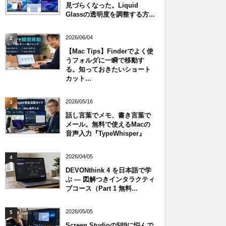
見づらくなった。Liquid
Glassの透明度を調整する方...
2026/06/04
2
【Mac Tips】Finderでよく使
うフォルダに一瞬で移動す
る。知っておきたいショート
カット...
2026/05/16
3
話し言葉でメモ、書き言葉で
メール。無料で使えるMacの
音声入力『TypeWhisper』
2026/04/05
4
DEVONthink 4 を日本語で学
ぶ — 図解つきインタラクティ
ブコース（Part 1 無料...
2026/05/05
5
Screen Studioの$89に悩んで