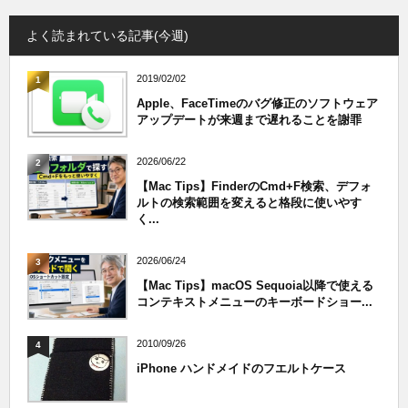
よく読まれている記事(今週)
2019/02/02
1
Apple、FaceTimeのバグ修正のソフトウェア
アップデートが来週まで遅れることを謝罪
2026/06/22
2
【Mac Tips】FinderのCmd+F検索、デフォ
ルトの検索範囲を変えると格段に使いやす
く...
2026/06/24
3
【Mac Tips】macOS Sequoia以降で使える
コンテキストメニューのキーボードショー...
2010/09/26
4
iPhone ハンドメイドのフエルトケース