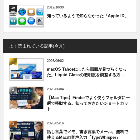
2012/10/30
10
知っているようで知らなかった「Apple ID」
よく読まれている記事(今月)
2026/06/02
1
macOS Tahoeにしたら画面が見づらくなっ
た。Liquid Glassの透明度を調整する方...
2026/06/04
2
【Mac Tips】Finderでよく使うフォルダに一
瞬で移動する。知っておきたいショートカッ
ト...
2026/05/16
3
話し言葉でメモ、書き言葉でメール。無料で
使えるMacの音声入力『TypeWhisper』