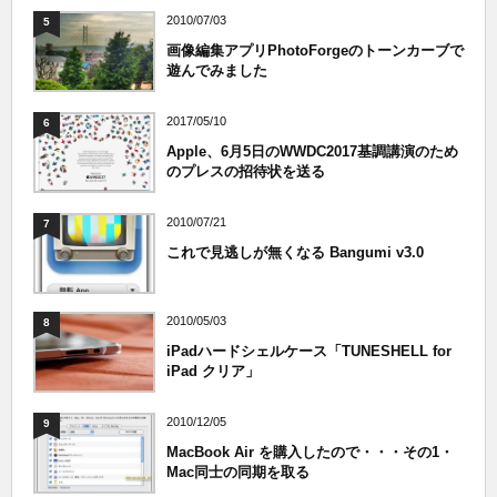
2010/07/03
5
画像編集アプリPhotoForgeのトーンカーブで
遊んでみました
2017/05/10
6
Apple、6月5日のWWDC2017基調講演のため
のプレスの招待状を送る
2010/07/21
7
これで見逃しが無くなる Bangumi v3.0
2010/05/03
8
iPadハードシェルケース「TUNESHELL for
iPad クリア」
2010/12/05
9
MacBook Air を購入したので・・・その1・
Mac同士の同期を取る