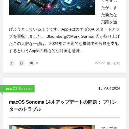
てきまし
たが、ま
た新たな
飛躍を遂
げようとしているようです。AppleはカナダのAIスタートアッ
プを買収しました。 BloombergのMark Gurman氏が取り上げ
たこの大胆な一歩は、2024年に画期的な機能でAI分野を支配
するというAppleの野心的な計画を意味...
0
759 PV
酔いどれ
15
MAR
2024
macOS Sonoma
macOS Sonoma 14.4 アップデートの問題： プリン
ターのトラブル
アップデ