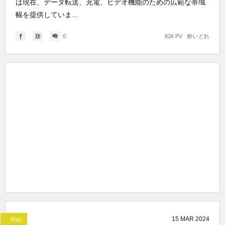
は現在、データ転送、充電、ビデオ機能のための広範な帯域
幅を提供していま...
0
826 PV
酔いどれ
15
MAR
2024
Mac