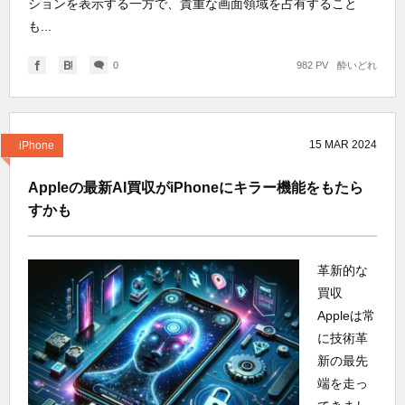
ションを表示する一方で、貴重な画面領域を占有すること
も...
0
982 PV
酔いどれ
15
MAR
2024
iPhone
Appleの最新AI買収がiPhoneにキラー機能をもたら
すかも
革新的な
買収
Appleは常
に技術革
新の最先
端を走っ