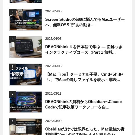
2026/05/05
4
Screen Studioの$89に悩んでるMacユーザー
へ、無料OSSで”あの動き...
2026/04/05
5
DEVONthink 4 を日本語で学ぶ — 図解つき
インタラクティブコース（Part 1 無料...
2026/06/06
6
【Mac Tips】ターミナル不要。Cmd+Shift+
「.」でMacの隠しファイルを表示・非表...
2026/03/11
7
DEVONthinkの資料からObsidianへClaude
Codeで記事執筆ワークフローを自...
2026/03/09
8
Obsidianだけでは限界だった、Mac最強の資
料管理ツールDEVONthink 4と組み合わ...