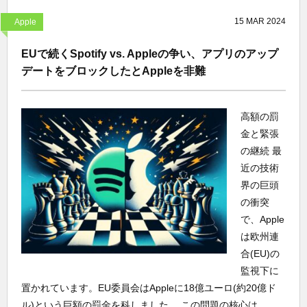
15
MAR
2024
Apple
EUで続くSpotify vs. Appleの争い、アプリのアップ
デートをブロックしたとAppleを非難
高額の罰
金と緊張
の継続 最
近の技術
界の巨頭
の衝突
で、Apple
は欧州連
合(EU)の
監視下に
置かれています。EU委員会はAppleに18億ユーロ(約20億ド
ル)という巨額の罰金を科しました。 この問題の核心は、