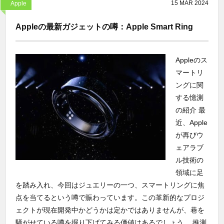
15
MAR
2024
Apple
Appleの最新ガジェットの噂：Apple Smart Ring
Appleのス
マートリ
ングに関
する憶測
の紹介 最
近、Apple
が再びウ
ェアラブ
ル技術の
領域に足
を踏み入れ、今回はジュエリーの一つ、スマートリングに焦
点を当てるという噂で賑わっています。この革新的なプロジ
ェクトが現在開発中かどうかは定かではありませんが、巷を
騒がせている噂を掘り下げてみる価値はあるでしょう。 推測