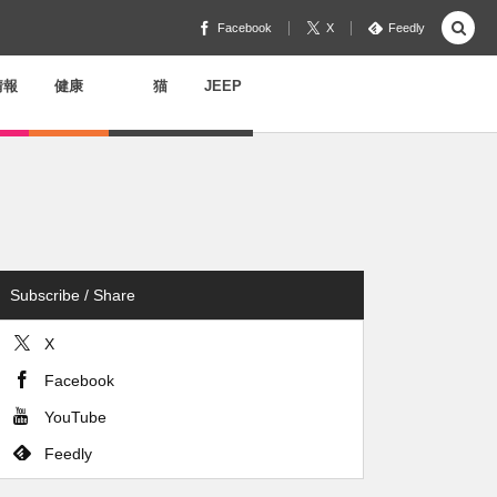
Facebook
X
Feedly
情報
健康
猫
JEEP
Subscribe / Share
X
Facebook
YouTube
Feedly