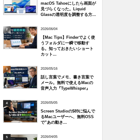
macOS Tahoeにしたら画面が
見づらくなった。Liquid
Glassの透明度を調整する方...
2026/06/04
2
【Mac Tips】Finderでよく使
うフォルダに一瞬で移動す
る。知っておきたいショート
カット...
2026/05/16
3
話し言葉でメモ、書き言葉で
メール。無料で使えるMacの
音声入力『TypeWhisper』
2026/05/05
4
Screen Studioの$89に悩んで
るMacユーザーへ、無料OSS
で”あの動き...
2026/04/05
5