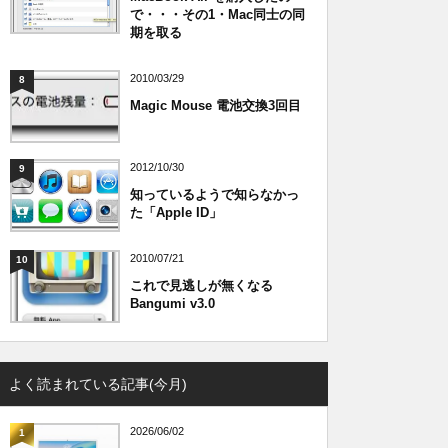
で・・・その1・Mac同士の同
期を取る
2010/03/29
8
Magic Mouse 電池交換3回目
2012/10/30
9
知っているようで知らなかっ
た「Apple ID」
2010/07/21
10
これで見逃しが無くなる
Bangumi v3.0
よく読まれている記事(今月)
2026/06/02
1