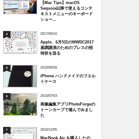
【Mac Tips】macOS
Sequoia以降で使えるコンテ
キストメニューのキーボード
ショー...
2017/05/10
4
Apple、6月5日のWWDC2017
基調講演のためのプレスの招
待状を送る
2010/09/26
5
iPhone ハンドメイドのフエル
トケース
2010/07/03
6
画像編集アプリPhotoForgeの
トーンカーブで遊んでみまし
た
2010/12/05
7
MacBook Air を購入したの