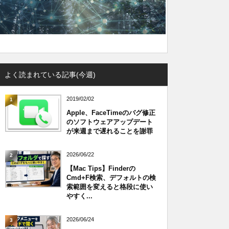
よく読まれている記事(今週)
2019/02/02
1
Apple、FaceTimeのバグ修正
のソフトウェアアップデート
が来週まで遅れることを謝罪
2026/06/22
2
【Mac Tips】Finderの
Cmd+F検索、デフォルトの検
索範囲を変えると格段に使い
やすく...
2026/06/24
3