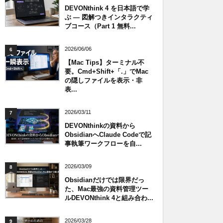
DEVONthink 4 を日本語で学
ぶ — 図解つきインタラクティ
ブコース（Part 1 無料...
2026/06/06
6
【Mac Tips】ターミナル不
要。Cmd+Shift+「.」でMac
の隠しファイルを表示・非
表...
2026/03/11
7
DEVONthinkの資料から
ObsidianへClaude Codeで記
事執筆ワークフローを自...
2026/03/09
8
Obsidianだけでは限界だっ
た、Mac最強の資料管理ツー
ルDEVONthink 4と組み合わ...
2026/03/28
9