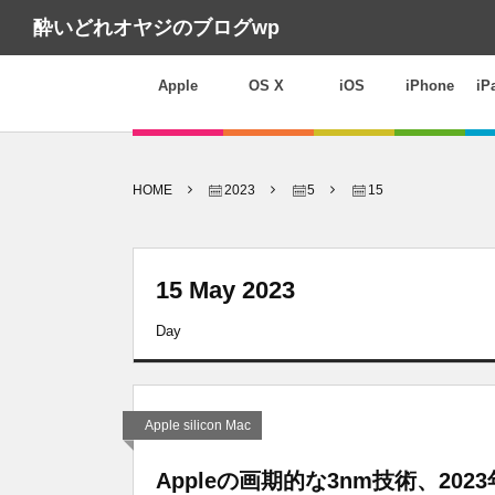
酔いどれオヤジのブログwp
Apple
OS X
iOS
iPhone
iP
HOME
2023
5
15
15 May 2023
Day
Apple silicon Mac
Appleの画期的な3nm技術、2023