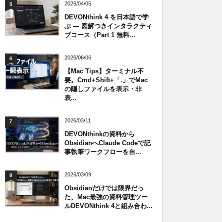
2026/04/05
5
DEVONthink 4 を日本語で学
ぶ — 図解つきインタラクティ
ブコース（Part 1 無料...
2026/06/06
6
【Mac Tips】ターミナル不
要。Cmd+Shift+「.」でMac
の隠しファイルを表示・非
表...
2026/03/11
7
DEVONthinkの資料から
ObsidianへClaude Codeで記
事執筆ワークフローを自...
2026/03/09
8
Obsidianだけでは限界だっ
た、Mac最強の資料管理ツー
ルDEVONthink 4と組み合わ...