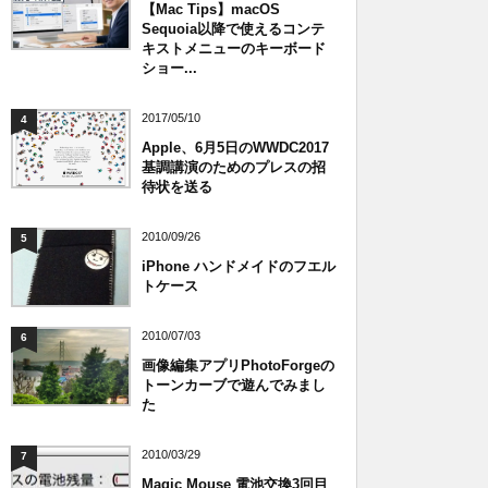
【Mac Tips】macOS
Sequoia以降で使えるコンテ
キストメニューのキーボード
ショー...
2017/05/10
4
Apple、6月5日のWWDC2017
基調講演のためのプレスの招
待状を送る
2010/09/26
5
iPhone ハンドメイドのフエル
トケース
2010/07/03
6
画像編集アプリPhotoForgeの
トーンカーブで遊んでみまし
た
2010/03/29
7
Magic Mouse 電池交換3回目