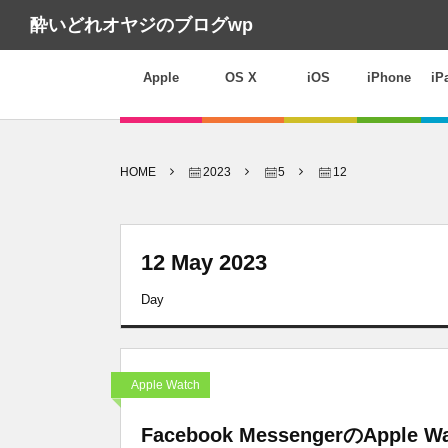
酔いどれオヤジのブログwp
Apple
OS X
iOS
iPhone
iP
HOME
2023
5
12
12 May 2023
Day
Apple Watch
Facebook MessengerのA