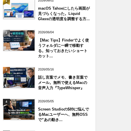
2026/06/02
1
macOS Tahoeにしたら画面が
見づらくなった。Liquid
Glassの透明度を調整する方...
2026/06/04
2
【Mac Tips】Finderでよく使
うフォルダに一瞬で移動す
る。知っておきたいショート
カット...
2026/05/16
3
話し言葉でメモ、書き言葉で
メール。無料で使えるMacの
音声入力『TypeWhisper』
2026/05/05
4
Screen Studioの$89に悩んで
るMacユーザーへ、無料OSS
で”あの動き...