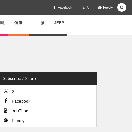
Facebook
X
Feedly
情報
健康
猫
JEEP
Subscribe / Share
X
Facebook
YouTube
Feedly