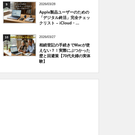
2026/03/28
9
Apple製品ユーザーのための
「デジタル終活」完全チェッ
クリスト – iCloud・...
2026/03/27
10
相続登記の手続きでMacが使
えない？！実際にぶつかった
壁と回避策【70代夫婦の実体
験】