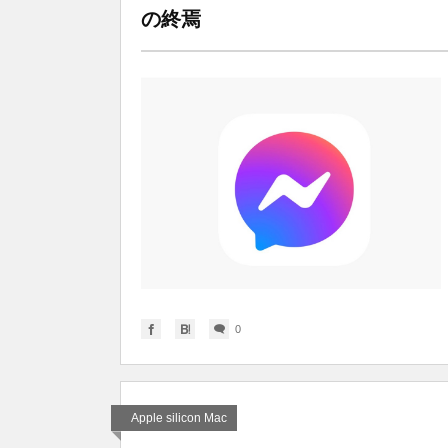
の終焉
0
Apple silicon Mac