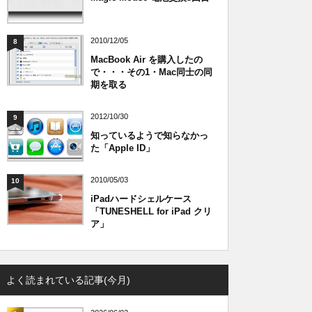
2010/12/05
8
MacBook Air を購入したの
で・・・その1・Mac同士の同
期を取る
2012/10/30
9
知っているようで知らなかっ
た「Apple ID」
2010/05/03
10
iPadハードシェルケース
「TUNESHELL for iPad クリ
ア」
よく読まれている記事(今月)