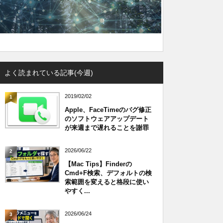
よく読まれている記事(今週)
2019/02/02
1
Apple、FaceTimeのバグ修正
のソフトウェアアップデート
が来週まで遅れることを謝罪
2026/06/22
2
【Mac Tips】Finderの
Cmd+F検索、デフォルトの検
索範囲を変えると格段に使い
やすく...
2026/06/24
3