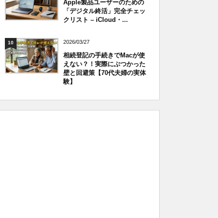
Apple製品ユーザーのための
「デジタル終活」完全チェッ
クリスト – iCloud・...
2026/03/27
10
相続登記の手続きでMacが使
えない？！実際にぶつかった
壁と回避策【70代夫婦の実体
験】