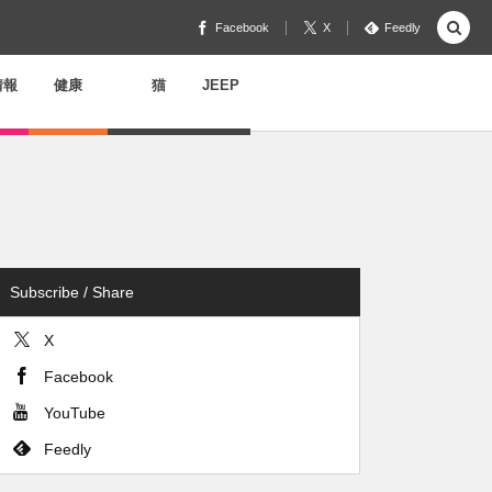
Facebook
X
Feedly
情報
健康
猫
JEEP
Subscribe / Share
X
Facebook
YouTube
Feedly