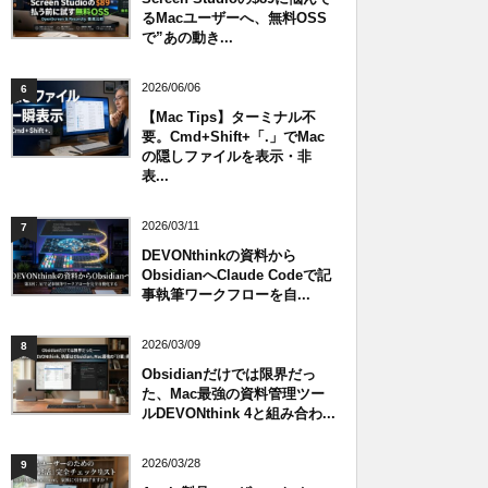
るMacユーザーへ、無料OSS
で”あの動き...
2026/06/06
6
【Mac Tips】ターミナル不
要。Cmd+Shift+「.」でMac
の隠しファイルを表示・非
表...
2026/03/11
7
DEVONthinkの資料から
ObsidianへClaude Codeで記
事執筆ワークフローを自...
2026/03/09
8
Obsidianだけでは限界だっ
た、Mac最強の資料管理ツー
ルDEVONthink 4と組み合わ...
2026/03/28
9