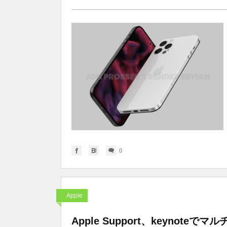
0
Apple
Apple Support、keynot