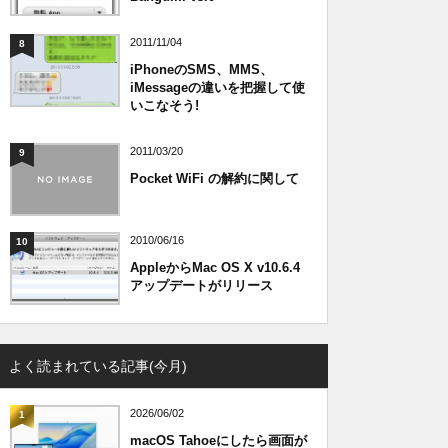
2011/11/04
8
iPhoneのSMS、MMS、
iMessageの違いを把握して使
いこなそう!
2011/03/20
9
Pocket WiFi の解約に関して
2010/06/16
10
AppleからMac OS X v10.6.4
アップデートがリリース
よく読まれている記事(今月)
2026/06/02
1
macOS Tahoeにしたら画面が