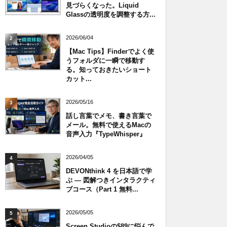
見づらくなった。Liquid
Glassの透明度を調整する方...
2026/06/04
2
【Mac Tips】Finderでよく使
うフォルダに一瞬で移動す
る。知っておきたいショート
カット...
2026/05/16
3
話し言葉でメモ、書き言葉で
メール。無料で使えるMacの
音声入力『TypeWhisper』
2026/04/05
4
DEVONthink 4 を日本語で学
ぶ — 図解つきインタラクティ
ブコース（Part 1 無料...
2026/05/05
5
Screen Studioの$89に悩んで