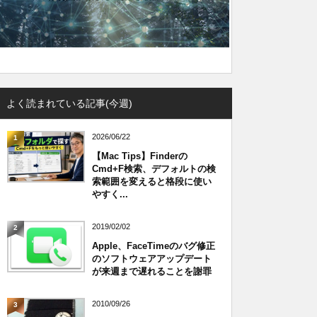
よく読まれている記事(今週)
2026/06/22
1
【Mac Tips】Finderの
Cmd+F検索、デフォルトの検
索範囲を変えると格段に使い
やすく...
2019/02/02
2
Apple、FaceTimeのバグ修正
のソフトウェアアップデート
が来週まで遅れることを謝罪
2010/09/26
3