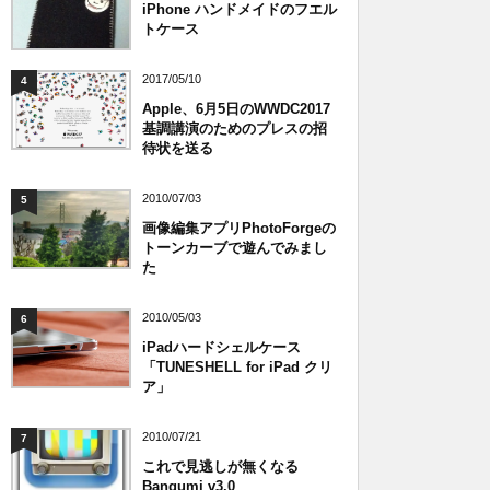
iPhone ハンドメイドのフエル
トケース
2017/05/10
4
Apple、6月5日のWWDC2017
基調講演のためのプレスの招
待状を送る
2010/07/03
5
画像編集アプリPhotoForgeの
トーンカーブで遊んでみまし
た
2010/05/03
6
iPadハードシェルケース
「TUNESHELL for iPad クリ
ア」
2010/07/21
7
これで見逃しが無くなる
Bangumi v3.0