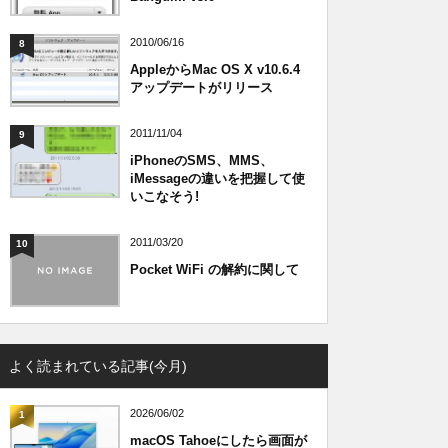
2010/06/16
8
AppleからMac OS X v10.6.4
アップデートがリリース
2011/11/04
9
iPhoneのSMS、MMS、
iMessageの違いを把握して使
いこなそう!
2011/03/20
10
Pocket WiFi の解約に関して
よく読まれている記事(今月)
2026/06/02
1
macOS Tahoeにしたら画面が