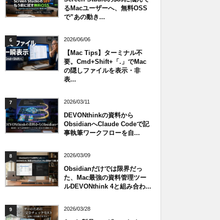
るMacユーザーへ、無料OSS
で”あの動き...
2026/06/06
6
【Mac Tips】ターミナル不
要。Cmd+Shift+「.」でMac
の隠しファイルを表示・非
表...
2026/03/11
7
DEVONthinkの資料から
ObsidianへClaude Codeで記
事執筆ワークフローを自...
2026/03/09
8
Obsidianだけでは限界だっ
た、Mac最強の資料管理ツー
ルDEVONthink 4と組み合わ...
2026/03/28
9