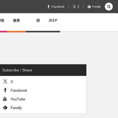
Facebook
X
Feedly
情報
健康
猫
JEEP
Subscribe / Share
X
Facebook
YouTube
Feedly