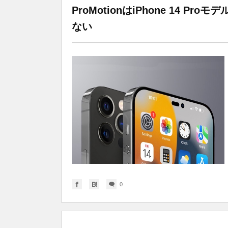
ProMotionはiPhone 14
ない
0