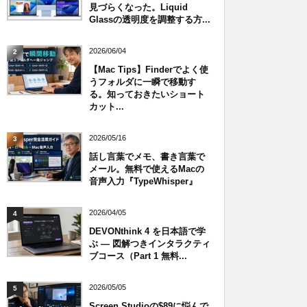
見づらくなった。Liquid
Glassの透明度を調整する方...
2026/06/04
2
【Mac Tips】Finderでよく使
うフォルダに一瞬で移動す
る。知っておきたいショート
カット...
2026/05/16
3
話し言葉でメモ、書き言葉で
メール。無料で使えるMacの
音声入力『TypeWhisper』
2026/04/05
4
DEVONthink 4 を日本語で学
ぶ — 図解つきインタラクティ
ブコース（Part 1 無料...
2026/05/05
5
Screen Studioの$89に悩んで