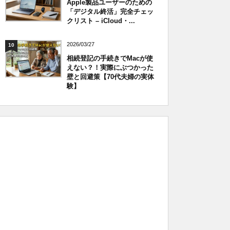
Apple製品ユーザーのための
「デジタル終活」完全チェッ
クリスト – iCloud・...
2026/03/27
10
相続登記の手続きでMacが使
えない？！実際にぶつかった
壁と回避策【70代夫婦の実体
験】