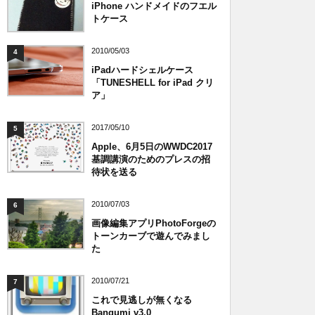
iPhone ハンドメイドのフエル
トケース
2010/05/03
4
iPadハードシェルケース
「TUNESHELL for iPad クリ
ア」
2017/05/10
5
Apple、6月5日のWWDC2017
基調講演のためのプレスの招
待状を送る
2010/07/03
6
画像編集アプリPhotoForgeの
トーンカーブで遊んでみまし
た
2010/07/21
7
これで見逃しが無くなる
Bangumi v3.0