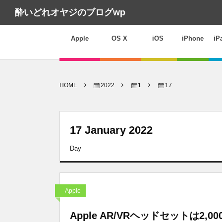
酔いどれオヤジのブログwp
Apple
OS X
iOS
iPhone
iP
HOME
2022
1
17
17 January 2022
Day
Apple
Apple AR/VRヘッドセットは2,0