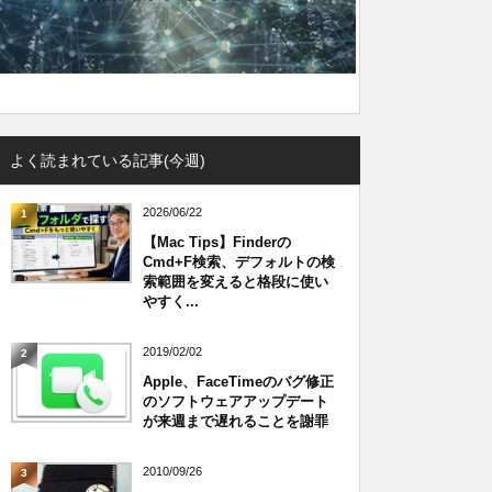
よく読まれている記事(今週)
2026/06/22
1
【Mac Tips】Finderの
Cmd+F検索、デフォルトの検
索範囲を変えると格段に使い
やすく...
2019/02/02
2
Apple、FaceTimeのバグ修正
のソフトウェアアップデート
が来週まで遅れることを謝罪
2010/09/26
3