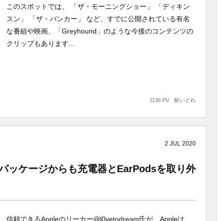
このスポットでは、 「ザ・モーニングショー」 「ディキン
スン」 「ザ・バンカー」 など、すでに公開されている有名
な番組や映画、「Greyhound」のような今後のコンテンツの
クリップもあります...
1136 PV
酔いどれ
2
JUL
2020
代）のパッケージからも充電器とEarPodsを取り外
信頼できるAppleのリーカー@l0vetodream氏が、Appleは