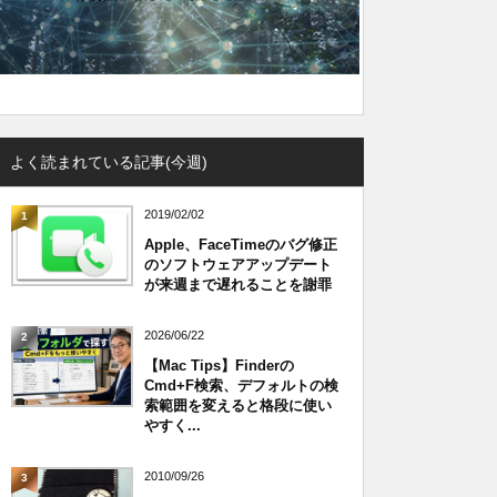
よく読まれている記事(今週)
2019/02/02
1
Apple、FaceTimeのバグ修正
のソフトウェアアップデート
が来週まで遅れることを謝罪
2026/06/22
2
【Mac Tips】Finderの
Cmd+F検索、デフォルトの検
索範囲を変えると格段に使い
やすく...
2010/09/26
3