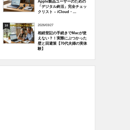
Apple製品ユーザーのための
「デジタル終活」完全チェッ
クリスト – iCloud・...
2026/03/27
10
相続登記の手続きでMacが使
えない？！実際にぶつかった
壁と回避策【70代夫婦の実体
験】