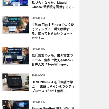
見づらくなった。Liquid
Glassの透明度を調整する方...
2026/06/04
2
【Mac Tips】Finderでよく使
うフォルダに一瞬で移動す
る。知っておきたいショート
カット...
2026/05/16
3
話し言葉でメモ、書き言葉で
メール。無料で使えるMacの
音声入力『TypeWhisper』
2026/04/05
4
DEVONthink 4 を日本語で学
ぶ — 図解つきインタラクティ
ブコース（Part 1 無料...
2026/05/05
5
Screen Studioの$89に悩んで