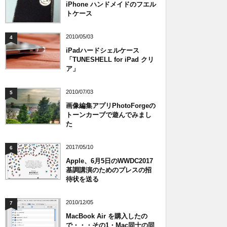
iPhone ハンドメイドのフエル
トケース
2010/05/03
4
iPadハードシェルケース
「TUNESHELL for iPad クリ
ア」
2010/07/03
5
画像編集アプリPhotoForgeの
トーンカーブで遊んでみまし
た
2017/05/10
6
Apple、6月5日のWWDC2017
基調講演のためのプレスの招
待状を送る
2010/12/05
7
MacBook Air を購入したの
で・・・その1・Mac同士の同