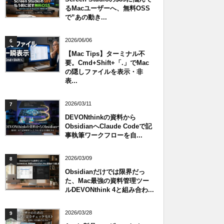
るMacユーザーへ、無料OSS
で”あの動き...
2026/06/06
6
【Mac Tips】ターミナル不
要。Cmd+Shift+「.」でMac
の隠しファイルを表示・非
表...
2026/03/11
7
DEVONthinkの資料から
ObsidianへClaude Codeで記
事執筆ワークフローを自...
2026/03/09
8
Obsidianだけでは限界だっ
た、Mac最強の資料管理ツー
ルDEVONthink 4と組み合わ...
2026/03/28
9