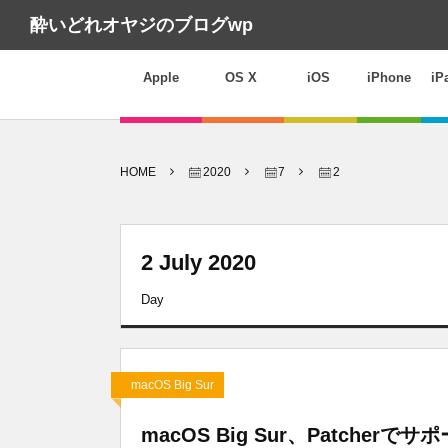
酔いどれオヤジのブログwp
Apple
OS X
iOS
iPhone
iP
HOME
2020
7
2
2 July 2020
Day
macOS Big Sur
macOS Big Sur、Patche