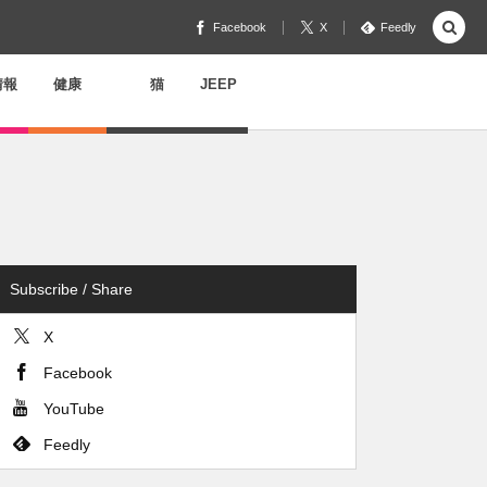
Facebook
X
Feedly
情報
健康
猫
JEEP
Subscribe / Share
X
Facebook
YouTube
Feedly