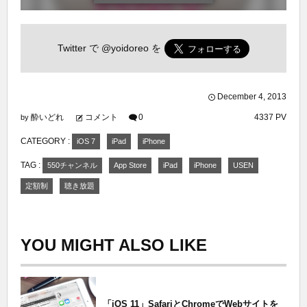
Twitter で
@yoidoreo
を
December
4
,
2013
酔いどれ
コメント
0
4337 PV
by
CATEGORY :
iOS 7
iPad
iPhone
TAG :
550チャンネル
App Store
iPad
iPhone
USEN
定額制
聴き放題
YOU MIGHT ALSO LIKE
「iOS 11」SafariとChromeでWebサイトを