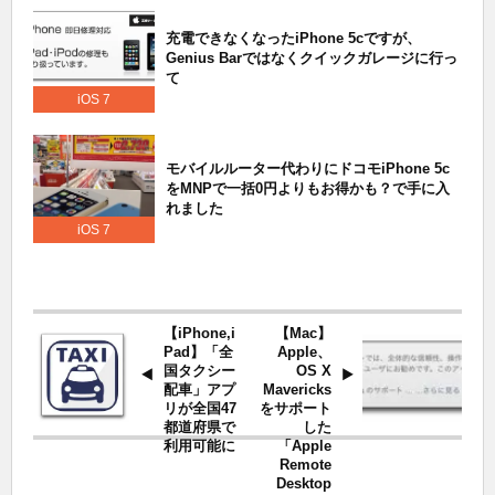
充電できなくなったiPhone 5cですが、
Genius Barではなくクイックガレージに行っ
て
iOS 7
モバイルルーター代わりにドコモiPhone 5c
をMNPで一括0円よりもお得かも？で手に入
れました
iOS 7
【iPhone,i
【Mac】
Pad】「全
Apple、
国タクシー
OS X
配車」アプ
Mavericks
リが全国47
をサポート
都道府県で
した
利用可能に
「Apple
Remote
Desktop