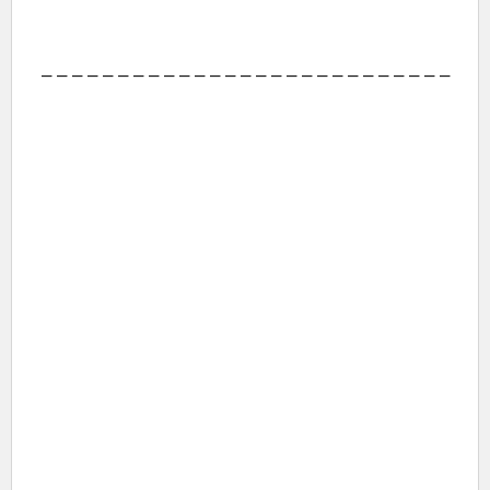
– – – – – – – – – – – – – – – – – – – – – – – – – – –