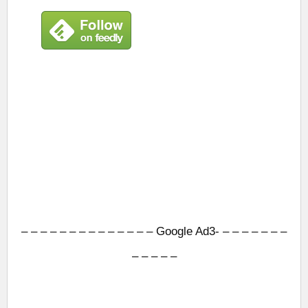
– – – – – – – – – – – – – – Google Ad3- – – – – – – –
– – – – –