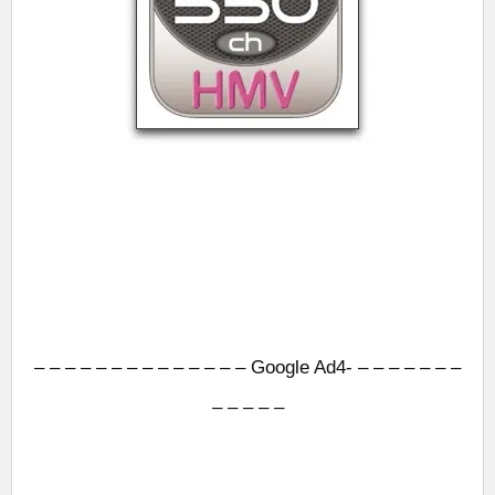
– – – – – – – – – – – – – – Google Ad4- – – – – – – –
– – – – –