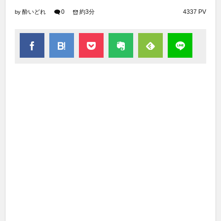
酔いどれ
0
約3分
4337 PV
by