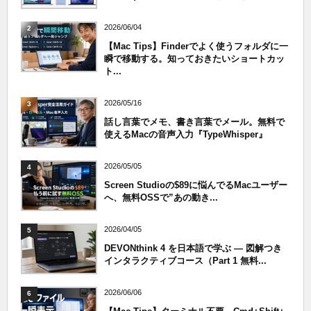
2026/06/04
2
【Mac Tips】Finderでよく使うフォルダに一
瞬で移動する。知っておきたいショートカッ
ト...
2026/05/16
3
話し言葉でメモ、書き言葉でメール。無料で
使えるMacの音声入力『TypeWhisper』
2026/05/05
4
Screen Studioの$89に悩んでるMacユーザー
へ、無料OSSで”あの動き...
2026/04/05
5
DEVONthink 4 を日本語で学ぶ — 図解つき
インタラクティブコース（Part 1 無料...
2026/06/06
6