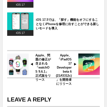
iOS 17
iOS 17.5では、「探す」機能をオフにするこ
となくiPhoneを修理に出すことができる新し
いモードを導入
iOS 17
Apple、問
Apple、
題の修正が
「iPadOS
含まれる
17
「watchO
Developer
S 9.6.1」
beta 6
正式版をリ
(21A5312c)
リース
」を開発者
にリリース
LEAVE A REPLY