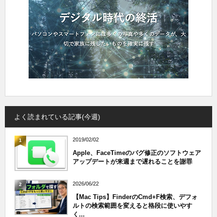
よく読まれている記事(今週)
2019/02/02
1
Apple、FaceTimeのバグ修正のソフトウェア
アップデートが来週まで遅れることを謝罪
2026/06/22
2
【Mac Tips】FinderのCmd+F検索、デフォ
ルトの検索範囲を変えると格段に使いやす
く...