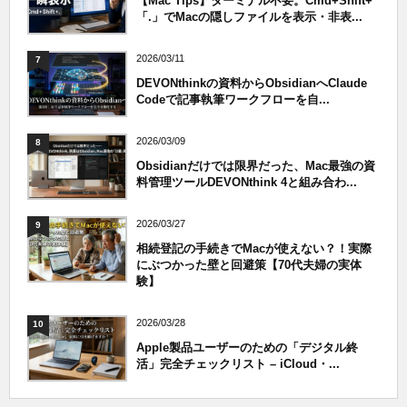
【Mac Tips】ターミナル不要。Cmd+Shift+
「.」でMacの隠しファイルを表示・非表...
2026/03/11
7
DEVONthinkの資料からObsidianへClaude
Codeで記事執筆ワークフローを自...
2026/03/09
8
Obsidianだけでは限界だった、Mac最強の資
料管理ツールDEVONthink 4と組み合わ...
2026/03/27
9
相続登記の手続きでMacが使えない？！実際
にぶつかった壁と回避策【70代夫婦の実体
験】
2026/03/28
10
Apple製品ユーザーのための「デジタル終
活」完全チェックリスト – iCloud・...