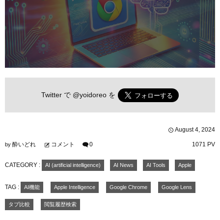
Twitter で
@yoidoreo
を
August
4
,
2024
酔いどれ
コメント
0
1071 PV
by
CATEGORY :
AI (artificial intelligence)
AI News
AI Tools
Apple
TAG :
AI機能
Apple Intelligence
Google Chrome
Google Lens
タブ比較
閲覧履歴検索