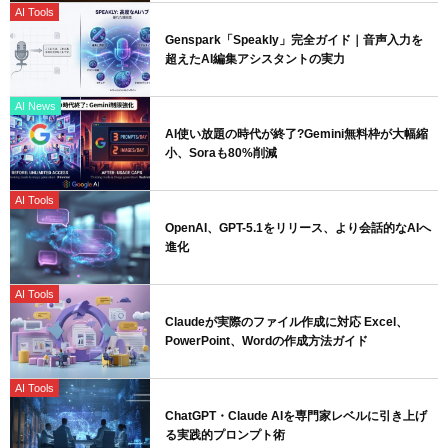
AI Tools
Genspark「Speakly」完全ガイド｜音声入力を
超えたAI編集アシスタントの実力
AI News
AI使い放題の時代が終了?Gemini無料枠が大幅縮
小、Soraも80%削減
AI Tools
OpenAI、GPT-5.1をリリース、より会話的なAIへ
進化
AI Tools
Claudeが実際のファイル作成に対応 Excel、
PowerPoint、Wordの作成方法ガイド
AI Tools
ChatGPT・Claude AIを専門家レベルに引き上げ
る実践的プロンプト術