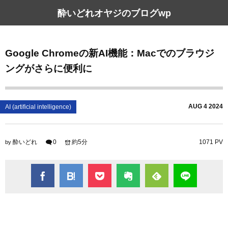
酔いどれオヤジのブログwp
Google Chromeの新AI機能：Macでのブラウジ
ングがさらに便利に
AUG
4
2024
AI (artificial intelligence)
酔いどれ
0
約5分
1071 PV
by