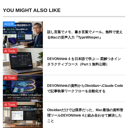
YOU MIGHT ALSO LIKE
AI活用
話し言葉でメモ、書き言葉でメール。無料で使え
るMacの音声入力『TypeWhisper』
AI Tools
DEVONthink 4 を日本語で学ぶ — 図解つきイン
タラクティブコース（Part 1 無料公開）
AI Tools
DEVONthinkの資料からObsidianへClaude Code
で記事執筆ワークフローを自動化する
AI Tools
Obsidianだけでは限界だった、Mac最強の資料管
理ツールDEVONthink 4と組み合わせて解決した
こと