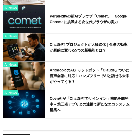
AI News
Perplexityの新AIブラウザ「Comet」｜Google
Chromeに挑戦する次世代ブラウザの実力
AI News
ChatGPT プロジェクトが大幅進化｜仕事の効率
が劇的に変わる5つの新機能とは？
AI News
AnthropicのAIチャットボット「Claude」ついに
音声会話に対応！ハンズフリーでAIと話せる未来
がやってくる？
AI News
OpenAIが「ChatGPTでサインイン」機能を開発
中 – 第三者アプリとの連携で新たなエコシステム
構築へ