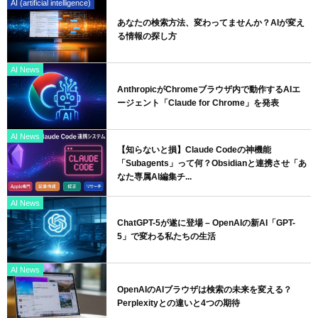
AI (artificial intelligence)
あなたの検索方法、変わってませんか？AIが変え
る情報の探し方
AI News
AnthropicがChromeブラウザ内で動作するAIエ
ージェント「Claude for Chrome」を発表
AI News
【知らないと損】Claude Codeの神機能
「Subagents」って何？Obsidianと連携させ「あ
なた専属AI編集チ...
AI News
ChatGPT-5が遂に登場 – OpenAIの新AI「GPT-
5」で変わる私たちの生活
AI News
OpenAIのAIブラウザは検索の未来を変える？
Perplexityとの違いと4つの期待