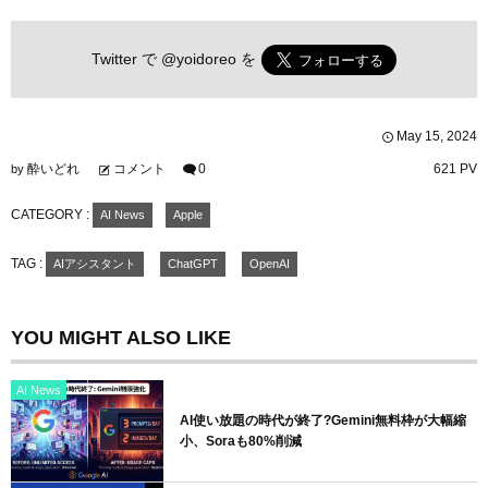
Twitter で
@yoidoreo
を
May
15
,
2024
酔いどれ
コメント
0
621 PV
by
CATEGORY :
AI News
Apple
TAG :
AIアシスタント
ChatGPT
OpenAI
YOU MIGHT ALSO LIKE
AI News
AI使い放題の時代が終了?Gemini無料枠が大幅縮
小、Soraも80%削減