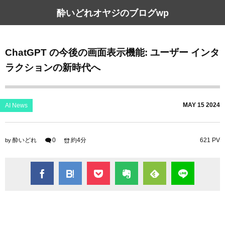
酔いどれオヤジのブログwp
ChatGPT の今後の画面表示機能: ユーザー インタ
ラクションの新時代へ
MAY
15
2024
AI News
酔いどれ
0
約4分
621 PV
by