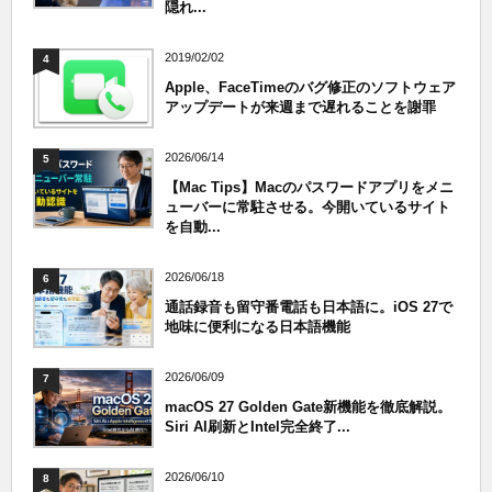
隠れ...
2019/02/02
4
Apple、FaceTimeのバグ修正のソフトウェア
アップデートが来週まで遅れることを謝罪
2026/06/14
5
【Mac Tips】Macのパスワードアプリをメニ
ューバーに常駐させる。今開いているサイト
を自動...
2026/06/18
6
通話録音も留守番電話も日本語に。iOS 27で
地味に便利になる日本語機能
2026/06/09
7
macOS 27 Golden Gate新機能を徹底解説。
Siri AI刷新とIntel完全終了...
2026/06/10
8