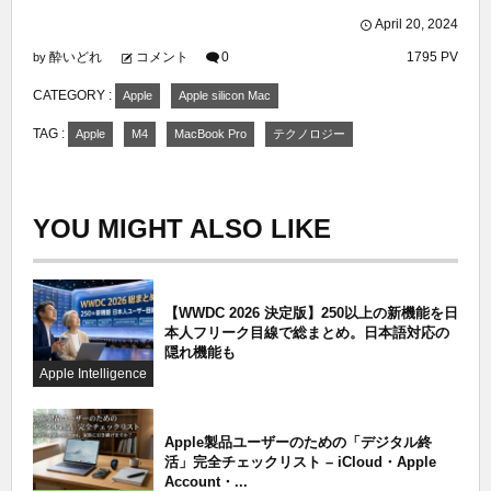
April
20
,
2024
酔いどれ
コメント
0
1795 PV
by
CATEGORY :
Apple
Apple silicon Mac
TAG :
Apple
M4
MacBook Pro
テクノロジー
YOU MIGHT ALSO LIKE
【WWDC 2026 決定版】250以上の新機能を日
本人フリーク目線で総まとめ。日本語対応の
隠れ機能も
Apple Intelligence
Apple製品ユーザーのための「デジタル終
活」完全チェックリスト – iCloud・Apple
Account・...