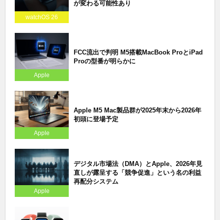
が変わる可能性あり
watchOS 26
FCC流出で判明 M5搭載MacBook ProとiPad
Proの型番が明らかに
Apple
Apple M5 Mac製品群が2025年末から2026年
初頭に登場予定
Apple
デジタル市場法（DMA）とApple、2026年見
直しが露呈する「競争促進」という名の利益
再配分システム
Apple