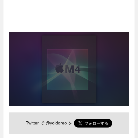
Twitter で
@yoidoreo
を