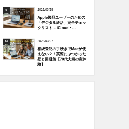
2026/03/28
9
Apple製品ユーザーのための
「デジタル終活」完全チェッ
クリスト – iCloud・...
2026/03/27
10
相続登記の手続きでMacが使
えない？！実際にぶつかった
壁と回避策【70代夫婦の実体
験】