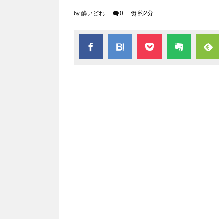
酔いどれ
0
約2分
by