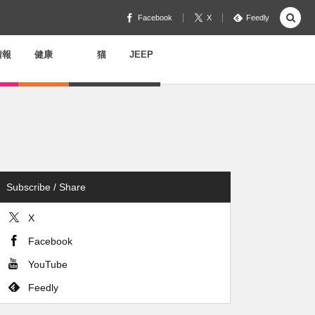
Facebook
X
Feedly
情報
健康
猫
JEEP
Subscribe / Share
X
Facebook
YouTube
Feedly