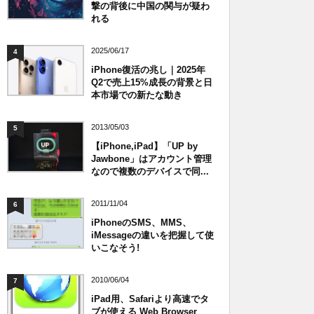
撃の背後に中国の関与が疑わ
れる
2025/06/17
4
iPhone復活の兆し｜2025年
Q2で売上15%成長の背景と日
本市場での新たな動き
2013/05/03
5
【iPhone,iPad】「UP by
Jawbone」はアカウント管理
なので複数のデバイスで同...
2011/11/04
6
iPhoneのSMS、MMS、
iMessageの違いを把握して使
いこなそう!
2010/06/04
7
iPad用、Safariより高速でタ
ブが使える Web Browser