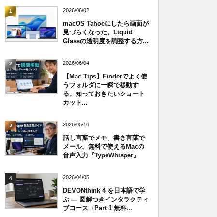
2026/06/02
1
macOS Tahoeにしたら画面が
見づらくなった。Liquid
Glassの透明度を調整する方...
2026/06/04
2
【Mac Tips】Finderでよく使
うフォルダに一瞬で移動す
る。知っておきたいショート
カット...
2026/05/16
3
話し言葉でメモ、書き言葉で
メール。無料で使えるMacの
音声入力『TypeWhisper』
2026/04/05
4
DEVONthink 4 を日本語で学
ぶ — 図解つきインタラクティ
ブコース（Part 1 無料...