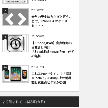
2010/12/30
8
来年の干支はうさぎと言うこ
とで、iPhone 4 のケース
も・・・
2013/08/05
9
【iPhone,iPad】音声制御の
目覚まし時計
「SpeakToSnooze Pro」が初
の無料...
2017/07/11
10
これはわかりやすい！「iOS
11 beta 3」の100以上の新機
能と変更点ビデオが公開
よく読まれている記事(今月)