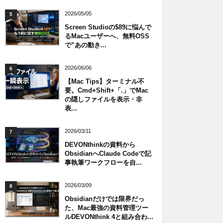
2026/05/05
5
Screen Studioの$89に悩んで
るMacユーザーへ、無料OSS
で”あの動き...
2026/06/06
6
【Mac Tips】ターミナル不
要。Cmd+Shift+「.」でMac
の隠しファイルを表示・非
表...
2026/03/11
7
DEVONthinkの資料から
ObsidianへClaude Codeで記
事執筆ワークフローを自...
2026/03/09
8
Obsidianだけでは限界だっ
た、Mac最強の資料管理ツー
ルDEVONthink 4と組み合わ...