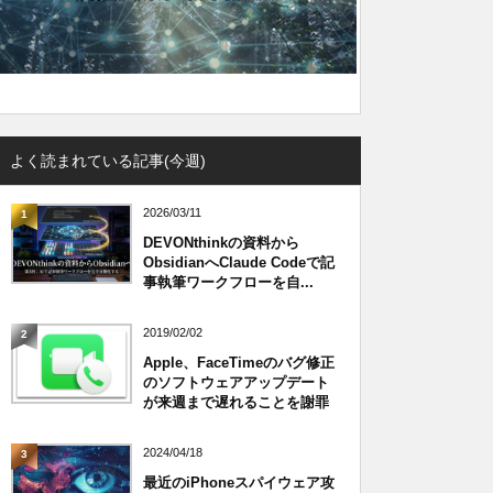
よく読まれている記事(今週)
2026/03/11
1
DEVONthinkの資料から
ObsidianへClaude Codeで記
事執筆ワークフローを自...
2019/02/02
2
Apple、FaceTimeのバグ修正
のソフトウェアアップデート
が来週まで遅れることを謝罪
2024/04/18
3
最近のiPhoneスパイウェア攻