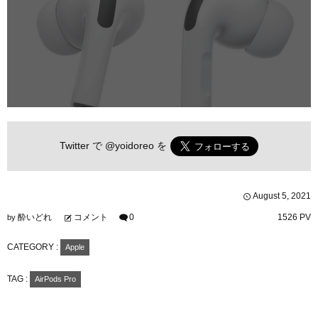
Twitter で
@yoidoreo
を
August
5
,
2021
酔いどれ
コメント
0
1526 PV
by
CATEGORY :
Apple
TAG :
AirPods Pro