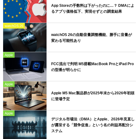
App Storeの手数料は下がったのに…？ DMAによ
るアプリ価格低下、実現せずとの調査結果
watchOS 26
watchOS 26の自動音量調整機能、勝手に音量が
変わる可能性あり
Apple
FCC流出で判明 M5搭載MacBook ProとiPad Pro
の型番が明らかに
Apple
Apple M5 Mac製品群が2025年末から2026年初頭
に登場予定
Apple
デジタル市場法（DMA）とApple、2026年見直し
が露呈する「競争促進」という名の利益再配分シ
ステム