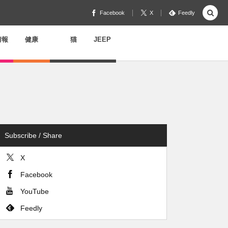
Facebook
X
Feedly
情報
健康
猫
JEEP
Subscribe / Share
X
Facebook
YouTube
Feedly