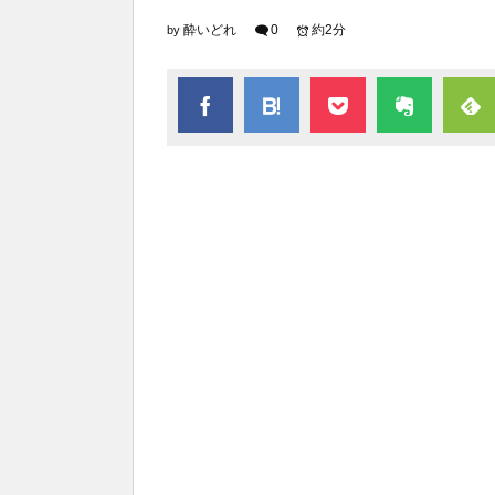
酔いどれ
0
約2分
by