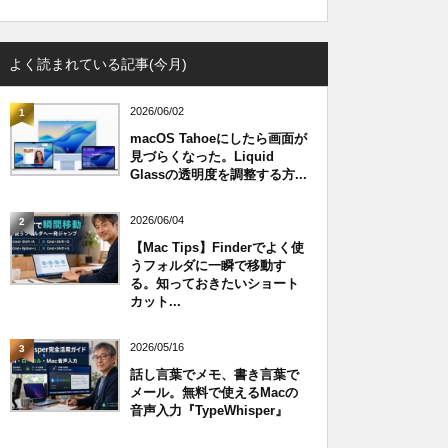
よく読まれている記事(今月)
2026/06/02
1
macOS Tahoeにしたら画面が
見づらくなった。Liquid
Glassの透明度を調整する方...
2026/06/04
2
【Mac Tips】Finderでよく使
うフォルダに一瞬で移動す
る。知っておきたいショート
カット...
2026/05/16
3
話し言葉でメモ、書き言葉で
メール。無料で使えるMacの
音声入力『TypeWhisper』