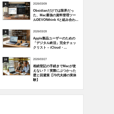
2026/03/09
8
Obsidianだけでは限界だっ
た、Mac最強の資料管理ツー
ルDEVONthink 4と組み合わ...
2026/03/28
9
Apple製品ユーザーのための
「デジタル終活」完全チェッ
クリスト – iCloud・...
2026/03/27
10
相続登記の手続きでMacが使
えない？！実際にぶつかった
壁と回避策【70代夫婦の実体
験】