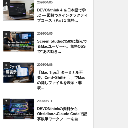
2026/04/05
4
DEVONthink 4 を日本語で学
ぶ — 図解つきインタラクティ
ブコース（Part 1 無料...
2026/05/05
5
Screen Studioの$89に悩んで
るMacユーザーへ、無料OSS
で”あの動き...
2026/06/06
6
【Mac Tips】ターミナル不
要。Cmd+Shift+「.」でMac
の隠しファイルを表示・非
表...
2026/03/11
7
DEVONthinkの資料から
ObsidianへClaude Codeで記
事執筆ワークフローを自...