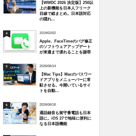
【WWDC 2026 決定版】250以
上の新機能を日本人フリーク
目線で総まとめ。日本語対応
の隠れ...
2019/02/02
4
Apple、FaceTimeのバグ修正
のソフトウェアアップデート
が来週まで遅れることを謝罪
2026/06/14
5
【Mac Tips】Macのパスワー
ドアプリをメニューバーに常
駐させる。今開いているサイ
トを自動...
2026/06/18
6
通話録音も留守番電話も日本
語に。iOS 27で地味に便利に
なる日本語機能