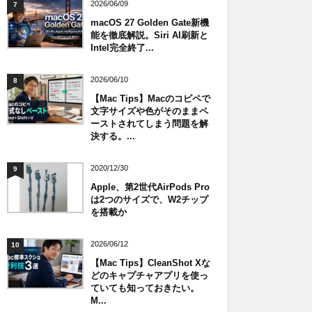
2026/06/09
7
macOS 27 Golden Gate新機
能を徹底解説。Siri AI刷新と
Intel完全終了...
2026/06/10
8
【Mac Tips】Macのコピペで
文字サイズや色がそのままペ
ーストされてしまう問題を解
決する。...
2020/12/30
9
Apple、第2世代AirPods Pro
は2つのサイズで、W2チップ
を搭載か
2026/06/12
10
【Mac Tips】CleanShot Xな
どのキャプチャアプリを使っ
ていても知っておきたい。
M...