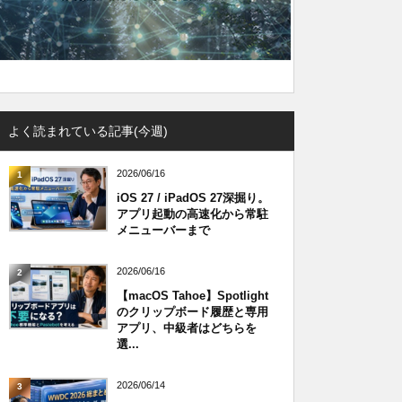
よく読まれている記事(今週)
2026/06/16
1
iOS 27 / iPadOS 27深掘り。
アプリ起動の高速化から常駐
メニューバーまで
2026/06/16
2
【macOS Tahoe】Spotlight
のクリップボード履歴と専用
アプリ、中級者はどちらを
選...
2026/06/14
3