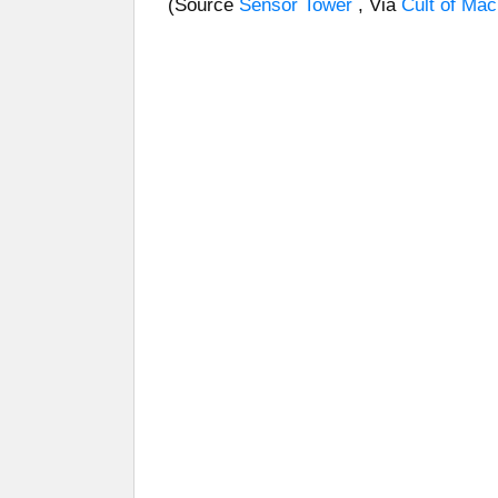
(Source
Sensor Tower
, Via
Cult of Mac