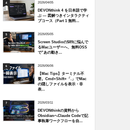
2026/04/05
4
DEVONthink 4 を日本語で学
ぶ — 図解つきインタラクティ
ブコース（Part 1 無料...
2026/05/05
5
Screen Studioの$89に悩んで
るMacユーザーへ、無料OSS
で”あの動き...
2026/06/06
6
【Mac Tips】ターミナル不
要。Cmd+Shift+「.」でMac
の隠しファイルを表示・非
表...
2026/03/11
7
DEVONthinkの資料から
ObsidianへClaude Codeで記
事執筆ワークフローを自...