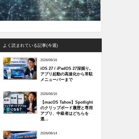
よく読まれている記事(今週)
2026/06/16
1
iOS 27 / iPadOS 27深掘り。
アプリ起動の高速化から常駐
メニューバーまで
2026/06/16
2
【macOS Tahoe】Spotlight
のクリップボード履歴と専用
アプリ、中級者はどちらを
選...
2026/06/14
3