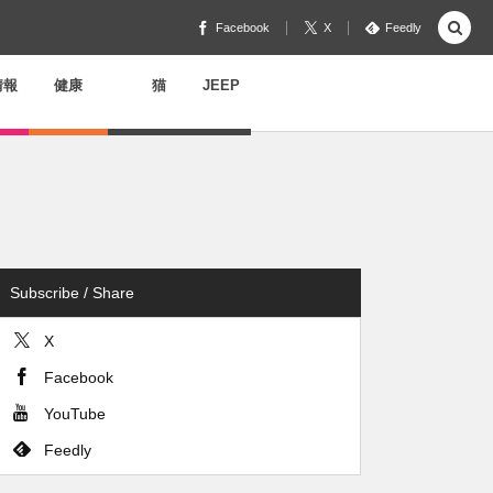
Facebook
X
Feedly
情報
健康
猫
JEEP
Subscribe / Share
X
Facebook
YouTube
Feedly