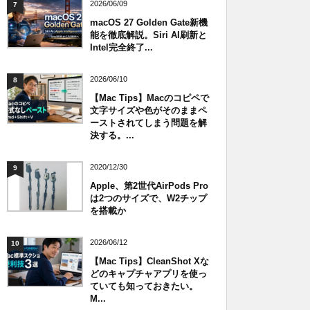
2026/06/09
7
macOS 27 Golden Gate新機
能を徹底解説。Siri AI刷新と
Intel完全終了...
2026/06/10
8
【Mac Tips】Macのコピペで
文字サイズや色がそのままペ
ーストされてしまう問題を解
決する。...
2020/12/30
9
Apple、第2世代AirPods Pro
は2つのサイズで、W2チップ
を搭載か
2026/06/12
10
【Mac Tips】CleanShot Xな
どのキャプチャアプリを使っ
ていても知っておきたい。
M...