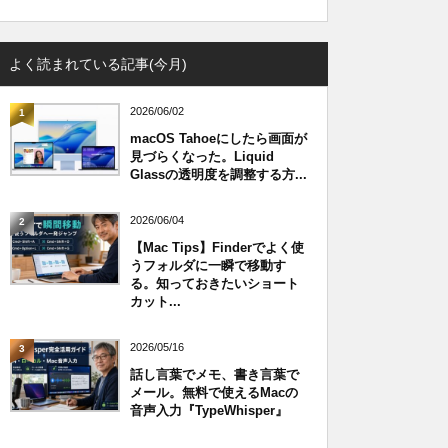
よく読まれている記事(今月)
2026/06/02
1
macOS Tahoeにしたら画面が
見づらくなった。Liquid
Glassの透明度を調整する方...
2026/06/04
2
【Mac Tips】Finderでよく使
うフォルダに一瞬で移動す
る。知っておきたいショート
カット...
2026/05/16
3
話し言葉でメモ、書き言葉で
メール。無料で使えるMacの
音声入力『TypeWhisper』