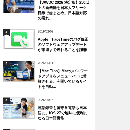
【WWDC 2026 決定版】250以
上の新機能を日本人フリーク
目線で総まとめ。日本語対応
の隠れ...
2019/02/02
4
Apple、FaceTimeのバグ修正
のソフトウェアアップデート
が来週まで遅れることを謝罪
2026/06/14
5
【Mac Tips】Macのパスワー
ドアプリをメニューバーに常
駐させる。今開いているサイ
トを自動...
2026/06/18
6
通話録音も留守番電話も日本
語に。iOS 27で地味に便利に
なる日本語機能