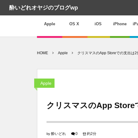
酔いどれオヤジのブログwp
Apple
OS X
iOS
iPhone
iP
HOME
Apple
クリスマスのApp Storeでの支出は2
Apple
クリスマスのApp Stor
酔いどれ
0
約2分
by