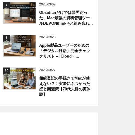
2026/03/09
8
Obsidianだけでは限界だっ
た、Mac最強の資料管理ツー
ルDEVONthink 4と組み合わ...
2026/03/28
9
Apple製品ユーザーのための
「デジタル終活」完全チェッ
クリスト – iCloud・...
2026/03/27
10
相続登記の手続きでMacが使
えない？！実際にぶつかった
壁と回避策【70代夫婦の実体
験】