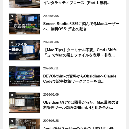
インタラクティブコース（Part 1 無料...
2026/05/05
5
Screen Studioの$89に悩んでるMacユーザー
へ、無料OSSで”あの動き...
2026/06/06
6
【Mac Tips】ターミナル不要。Cmd+Shift+
「.」でMacの隠しファイルを表示・非表...
2026/03/11
7
DEVONthinkの資料からObsidianへClaude
Codeで記事執筆ワークフローを自...
2026/03/09
8
Obsidianだけでは限界だった、Mac最強の資
料管理ツールDEVONthink 4と組み合わ...
2026/03/28
9
Apple製品ユーザーのための「デジタル終