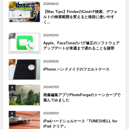
2026/06/22
1
【Mac Tips】FinderのCmd+F検索、デフォ
ルトの検索範囲を変えると格段に使いやす
く...
2019/02/02
2
Apple、FaceTimeのバグ修正のソフトウェア
アップデートが来週まで遅れることを謝罪
2010/09/26
3
iPhone ハンドメイドのフエルトケース
2010/07/03
4
画像編集アプリPhotoForgeのトーンカーブで
遊んでみました
2010/05/03
5
iPadハードシェルケース「TUNESHELL for
iPad クリア」