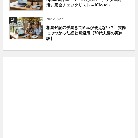
活」完全チェックリスト – iCloud・...
2026/03/27
10
相続登記の手続きでMacが使えない？！実際
にぶつかった壁と回避策【70代夫婦の実体
験】