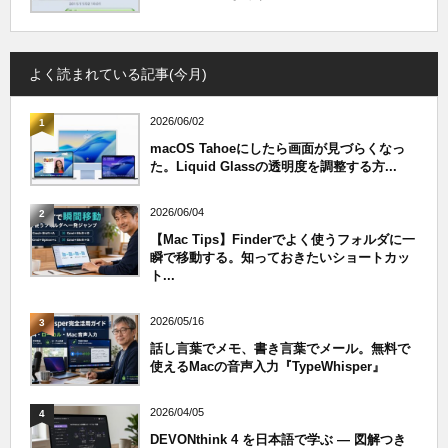
よく読まれている記事(今月)
2026/06/02
1
macOS Tahoeにしたら画面が見づらくなっ
た。Liquid Glassの透明度を調整する方...
2026/06/04
2
【Mac Tips】Finderでよく使うフォルダに一
瞬で移動する。知っておきたいショートカッ
ト...
2026/05/16
3
話し言葉でメモ、書き言葉でメール。無料で
使えるMacの音声入力『TypeWhisper』
2026/04/05
4
DEVONthink 4 を日本語で学ぶ — 図解つき