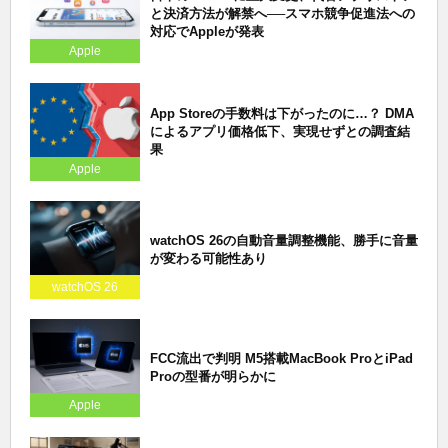
と決済方法が解禁へ──スマホ競争促進法への
対応でAppleが発表
Apple
App Storeの手数料は下がったのに…？ DMA
によるアプリ価格低下、実現せずとの調査結
果
Apple
watchOS 26の自動音量調整機能、勝手に音量
が変わる可能性あり
watchOS 26
FCC流出で判明 M5搭載MacBook ProとiPad
Proの型番が明らかに
Apple