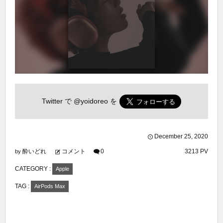
Twitter で
@yoidoreo
を
December
25
,
2020
酔いどれ
コメント
0
3213 PV
by
CATEGORY :
Apple
TAG :
AirPods Max