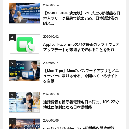
2026/06/14
3
【WWDC 2026 決定版】250以上の新機能を日
本人フリーク目線で総まとめ。日本語対応の
隠れ...
2019/02/02
4
Apple、FaceTimeのバグ修正のソフトウェア
アップデートが来週まで遅れることを謝罪
2026/06/14
5
【Mac Tips】Macのパスワードアプリをメニ
ューバーに常駐させる。今開いているサイト
を自動...
2026/06/18
6
通話録音も留守番電話も日本語に。iOS 27で
地味に便利になる日本語機能
2026/06/09
7
macOS 27 Golden Gate新機能を徹底解説。