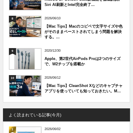
Siri AI刷新とIntel完全終了...
2026/06/10
8
【Mac Tips】Macのコピペで文字サイズや色
がそのままペーストされてしまう問題を解決
する。...
2020/12/30
9
Apple、第2世代AirPods Proは2つのサイズ
で、W2チップを搭載か
2026/06/12
10
【Mac Tips】CleanShot Xなどのキャプチャ
アプリを使っていても知っておきたい。M...
よく読まれている記事(今月)
2026/06/02
1