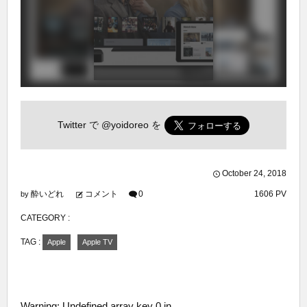
Twitter で
@yoidoreo
を
October
24
,
2018
酔いどれ
コメント
0
1606 PV
by
CATEGORY :
TAG :
Apple
Apple TV
Warning
: Undefined array key 0 in