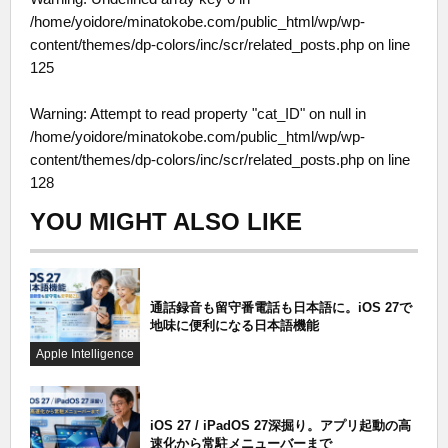
/home/yoidore/minatokobe.com/public_html/wp/wp-
content/themes/dp-colors/inc/scr/related_posts.php
on line
125
Warning
: Attempt to read property "cat_ID" on null in
/home/yoidore/minatokobe.com/public_html/wp/wp-
content/themes/dp-colors/inc/scr/related_posts.php
on line
128
YOU MIGHT ALSO LIKE
通話録音も留守番電話も日本語に。iOS 27で
地味に便利になる日本語機能
Apple Intelligence
iOS 27 / iPadOS 27深掘り。アプリ起動の高
速化から常駐メニューバーまで