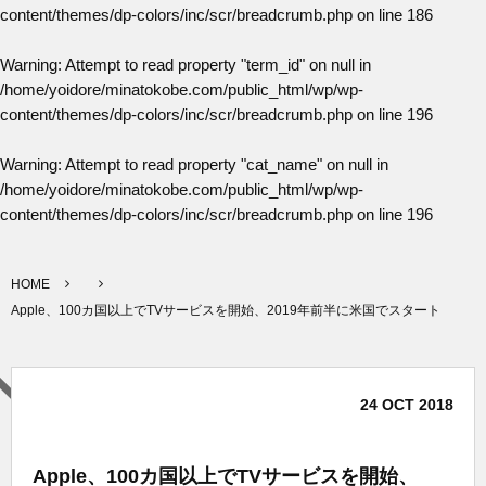
content/themes/dp-colors/inc/scr/breadcrumb.php
on line
186
Warning
: Attempt to read property "term_id" on null in
/home/yoidore/minatokobe.com/public_html/wp/wp-
content/themes/dp-colors/inc/scr/breadcrumb.php
on line
196
Warning
: Attempt to read property "cat_name" on null in
/home/yoidore/minatokobe.com/public_html/wp/wp-
content/themes/dp-colors/inc/scr/breadcrumb.php
on line
196
HOME
Apple、100カ国以上でTVサービスを開始、2019年前半に米国でスタート
24
OCT
2018
Apple、100カ国以上でTVサービスを開始、