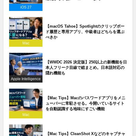
iOS 27
【macOS Tahoe】Spotlightのクリップボー
ド履歴と専用アプリ、中級者はどちらを選ぶ
べきか
Mac
【WWDC 2026 決定版】250以上の新機能を日
本人フリーク目線で総まとめ。日本語対応の
隠れ機能も
Apple Intelligence
【Mac Tips】Macのパスワードアプリをメニ
ューバーに常駐させる。今開いているサイト
を自動認識する地味にすごい機能
Mac
【Mac Tips】CleanShot Xなどのキャプチャ