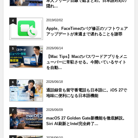
本人フリーク目線で総まとめ。日本語対応の
隠れ...
2019/02/02
4
Apple、FaceTimeのバグ修正のソフトウェア
アップデートが来週まで遅れることを謝罪
2026/06/14
5
【Mac Tips】Macのパスワードアプリをメニ
ューバーに常駐させる。今開いているサイト
を自動...
2026/06/18
6
通話録音も留守番電話も日本語に。iOS 27で
地味に便利になる日本語機能
2026/06/09
7
macOS 27 Golden Gate新機能を徹底解説。
Siri AI刷新とIntel完全終了...
2026/06/10