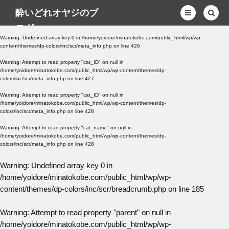
酔いどれオヤジのブ
ログwp
Warning
: Undefined array key 0 in
/home/yoidore/minatokobe.com/public_html/wp/wp-
content/themes/dp-colors/inc/scr/meta_info.php
on line
426
Warning
: Attempt to read property "cat_ID" on null in
/home/yoidore/minatokobe.com/public_html/wp/wp-content/themes/dp-
colors/inc/scr/meta_info.php
on line
427
Warning
: Attempt to read property "cat_ID" on null in
/home/yoidore/minatokobe.com/public_html/wp/wp-content/themes/dp-
colors/inc/scr/meta_info.php
on line
428
Warning
: Attempt to read property "cat_name" on null in
/home/yoidore/minatokobe.com/public_html/wp/wp-content/themes/dp-
colors/inc/scr/meta_info.php
on line
428
Warning
: Undefined array key 0 in
/home/yoidore/minatokobe.com/public_html/wp/wp-
content/themes/dp-colors/inc/scr/breadcrumb.php
on line
185
Warning
: Attempt to read property "parent" on null in
/home/yoidore/minatokobe.com/public_html/wp/wp-