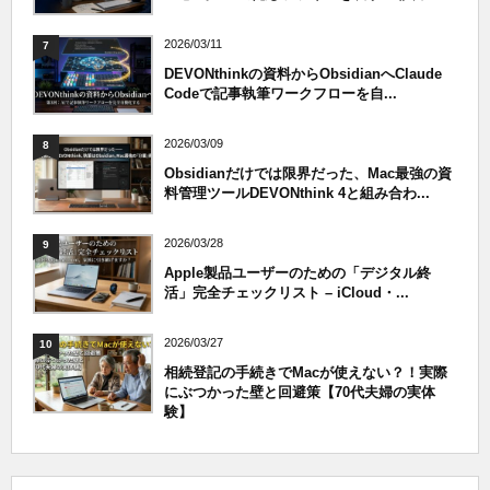
2026/03/11
7
DEVONthinkの資料からObsidianへClaude
Codeで記事執筆ワークフローを自...
2026/03/09
8
Obsidianだけでは限界だった、Mac最強の資
料管理ツールDEVONthink 4と組み合わ...
2026/03/28
9
Apple製品ユーザーのための「デジタル終
活」完全チェックリスト – iCloud・...
2026/03/27
10
相続登記の手続きでMacが使えない？！実際
にぶつかった壁と回避策【70代夫婦の実体
験】