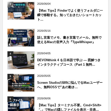
2026/06/04
2
【Mac Tips】Finderでよく使うフォルダに一
瞬で移動する。知っておきたいショートカッ
ト...
2026/05/16
3
話し言葉でメモ、書き言葉でメール。無料で
使えるMacの音声入力『TypeWhisper』
2026/04/05
4
DEVONthink 4 を日本語で学ぶ — 図解つき
インタラクティブコース（Part 1 無料...
2026/05/05
5
Screen Studioの$89に悩んでるMacユーザー
へ、無料OSSで”あの動き...
2026/06/06
6
【Mac Tips】ターミナル不要。Cmd+Shift+
「.」でMacの隠しファイルを表示・非表...