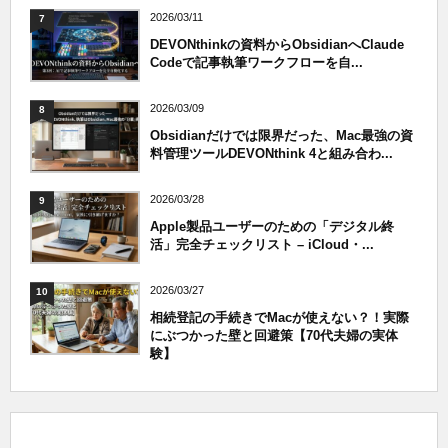
2026/03/11
7
DEVONthinkの資料からObsidianへClaude
Codeで記事執筆ワークフローを自...
2026/03/09
8
Obsidianだけでは限界だった、Mac最強の資
料管理ツールDEVONthink 4と組み合わ...
2026/03/28
9
Apple製品ユーザーのための「デジタル終
活」完全チェックリスト – iCloud・...
2026/03/27
10
相続登記の手続きでMacが使えない？！実際
にぶつかった壁と回避策【70代夫婦の実体
験】