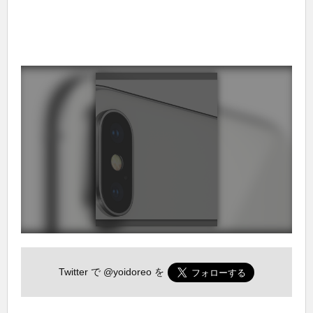
Twitter で
@yoidoreo
を