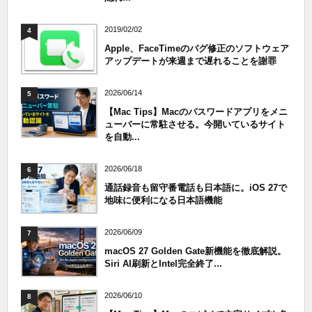
2019/02/02
4
Apple、FaceTimeのバグ修正のソフトウェア
アップデートが来週まで遅れることを謝罪
2026/06/14
5
【Mac Tips】Macのパスワードアプリをメニ
ューバーに常駐させる。今開いているサイト
を自動...
2026/06/18
6
通話録音も留守番電話も日本語に。iOS 27で
地味に便利になる日本語機能
2026/06/09
7
macOS 27 Golden Gate新機能を徹底解説。
Siri AI刷新とIntel完全終了...
2026/06/10
8