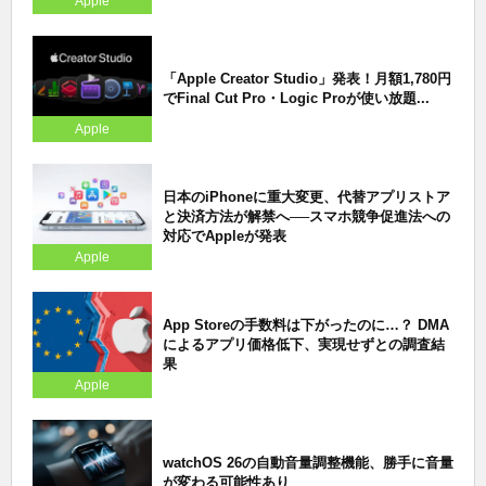
Apple
「Apple Creator Studio」発表！月額1,780円
でFinal Cut Pro・Logic Proが使い放題...
Apple
日本のiPhoneに重大変更、代替アプリストア
と決済方法が解禁へ──スマホ競争促進法への
対応でAppleが発表
Apple
App Storeの手数料は下がったのに…？ DMA
によるアプリ価格低下、実現せずとの調査結
果
Apple
watchOS 26の自動音量調整機能、勝手に音量
が変わる可能性あり