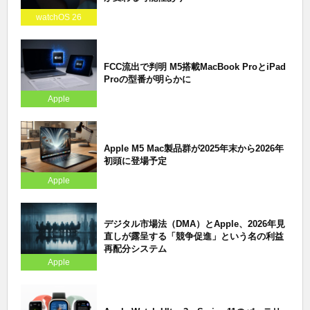
watchOS 26
FCC流出で判明 M5搭載MacBook ProとiPad
Proの型番が明らかに
Apple
Apple M5 Mac製品群が2025年末から2026年
初頭に登場予定
Apple
デジタル市場法（DMA）とApple、2026年見
直しが露呈する「競争促進」という名の利益
再配分システム
Apple