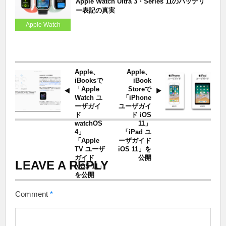
Apple Watch Ultra 3・Series 11のバッテリ
ー表記の真実
Apple Watch
Apple、
Apple、
iBooksで
iBook
「Apple
Storeで
Watch ユ
「iPhone
ーザガイ
ユーザガイ
ド
ド iOS
watchOS
11」
4」
「iPad ユ
「Apple
ーザガイド
TV ユーザ
iOS 11」を
ガイド
公開
LEAVE A REPLY
tvOS 11」
を公開
Comment
*