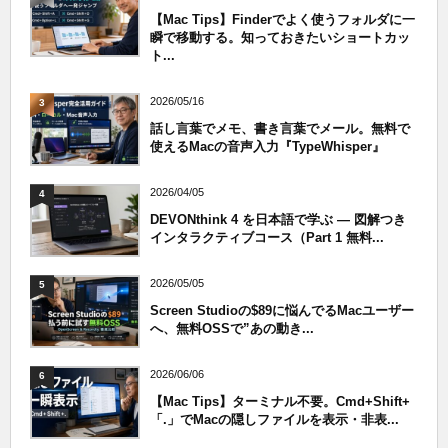
【Mac Tips】Finderでよく使うフォルダに一
瞬で移動する。知っておきたいショートカッ
ト...
2026/05/16
3
話し言葉でメモ、書き言葉でメール。無料で
使えるMacの音声入力『TypeWhisper』
2026/04/05
4
DEVONthink 4 を日本語で学ぶ — 図解つき
インタラクティブコース（Part 1 無料...
2026/05/05
5
Screen Studioの$89に悩んでるMacユーザー
へ、無料OSSで”あの動き...
2026/06/06
6
【Mac Tips】ターミナル不要。Cmd+Shift+
「.」でMacの隠しファイルを表示・非表...