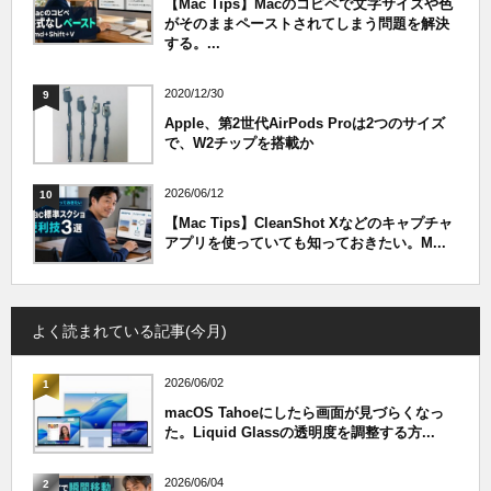
【Mac Tips】Macのコピペで文字サイズや色
がそのままペーストされてしまう問題を解決
する。...
2020/12/30
9
Apple、第2世代AirPods Proは2つのサイズ
で、W2チップを搭載か
2026/06/12
10
【Mac Tips】CleanShot Xなどのキャプチャ
アプリを使っていても知っておきたい。M...
よく読まれている記事(今月)
2026/06/02
1
macOS Tahoeにしたら画面が見づらくなっ
た。Liquid Glassの透明度を調整する方...
2026/06/04
2