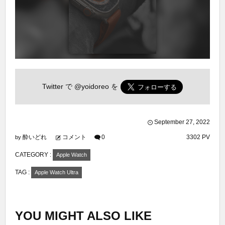
Twitter で
@yoidoreo
を
September
27
,
2022
酔いどれ
コメント
0
3302 PV
by
CATEGORY :
Apple Watch
TAG :
Apple Watch Ultra
YOU MIGHT ALSO LIKE