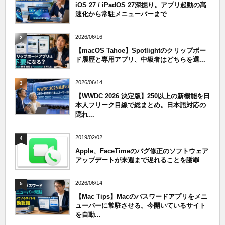
iOS 27 / iPadOS 27深掘り。アプリ起動の高
速化から常駐メニューバーまで
2026/06/16
2
【macOS Tahoe】Spotlightのクリップボー
ド履歴と専用アプリ、中級者はどちらを選...
2026/06/14
3
【WWDC 2026 決定版】250以上の新機能を日
本人フリーク目線で総まとめ。日本語対応の
隠れ...
2019/02/02
4
Apple、FaceTimeのバグ修正のソフトウェア
アップデートが来週まで遅れることを謝罪
2026/06/14
5
【Mac Tips】Macのパスワードアプリをメニ
ューバーに常駐させる。今開いているサイト
を自動...