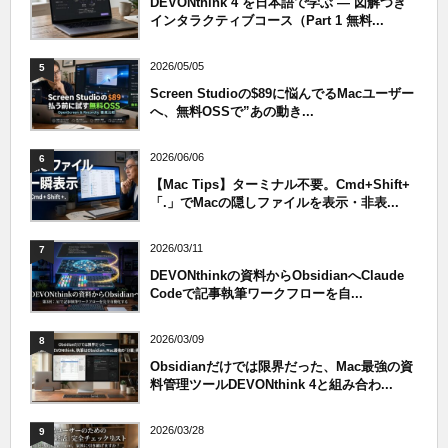
DEVONthink 4 を日本語で学ぶ — 図解つき
インタラクティブコース（Part 1 無料...
2026/05/05
5
Screen Studioの$89に悩んでるMacユーザー
へ、無料OSSで”あの動き...
2026/06/06
6
【Mac Tips】ターミナル不要。Cmd+Shift+
「.」でMacの隠しファイルを表示・非表...
2026/03/11
7
DEVONthinkの資料からObsidianへClaude
Codeで記事執筆ワークフローを自...
2026/03/09
8
Obsidianだけでは限界だった、Mac最強の資
料管理ツールDEVONthink 4と組み合わ...
2026/03/28
9