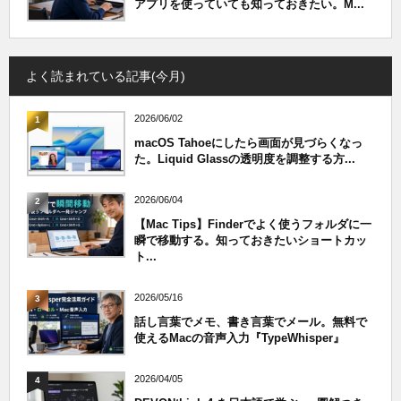
アプリを使っていても知っておきたい。M...
よく読まれている記事(今月)
2026/06/02
1
macOS Tahoeにしたら画面が見づらくなっ
た。Liquid Glassの透明度を調整する方...
2026/06/04
2
【Mac Tips】Finderでよく使うフォルダに一
瞬で移動する。知っておきたいショートカッ
ト...
2026/05/16
3
話し言葉でメモ、書き言葉でメール。無料で
使えるMacの音声入力『TypeWhisper』
2026/04/05
4