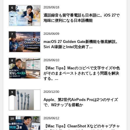
2026/06/18
6
通話録音も留守番電話も日本語に。iOS 27で
地味に便利になる日本語機能
2026/06/09
7
macOS 27 Golden Gate新機能を徹底解説。
Siri AI刷新とIntel完全終了...
2026/06/10
8
【Mac Tips】Macのコピペで文字サイズや色
がそのままペーストされてしまう問題を解決
する。...
2020/12/30
9
Apple、第2世代AirPods Proは2つのサイズ
で、W2チップを搭載か
2026/06/12
10
【Mac Tips】CleanShot Xなどのキャプチャ