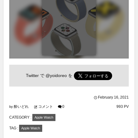
Twitter で
@yoidoreo
を
February
16
,
2021
酔いどれ
コメント
0
993 PV
by
CATEGORY :
Apple Watch
TAG :
Apple Watch