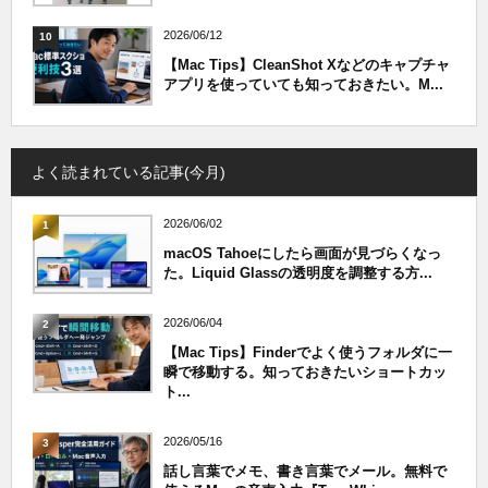
2026/06/12
10
【Mac Tips】CleanShot Xなどのキャプチャ
アプリを使っていても知っておきたい。M...
よく読まれている記事(今月)
2026/06/02
1
macOS Tahoeにしたら画面が見づらくなっ
た。Liquid Glassの透明度を調整する方...
2026/06/04
2
【Mac Tips】Finderでよく使うフォルダに一
瞬で移動する。知っておきたいショートカッ
ト...
2026/05/16
3
話し言葉でメモ、書き言葉でメール。無料で