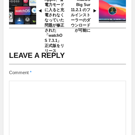
電力モード
Big Sur
に入ると充
11.2.1 のフ
電されなく
ルインスト
なっていた
ーラーのダ
問題が修正
ウンロード
された
が可能に
「watchO
S 7.3.1」
正式版をリ
リース
LEAVE A REPLY
Comment
*