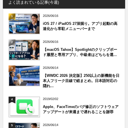
よく読まれている記事(今週)
2026/06/16
1
iOS 27 / iPadOS 27深掘り。アプリ起動の高
速化から常駐メニューバーまで
2026/06/16
2
【macOS Tahoe】Spotlightのクリップボー
ド履歴と専用アプリ、中級者はどちらを選...
2026/06/14
3
【WWDC 2026 決定版】250以上の新機能を日
本人フリーク目線で総まとめ。日本語対応の
隠れ...
2019/02/02
4
Apple、FaceTimeのバグ修正のソフトウェア
アップデートが来週まで遅れることを謝罪
2026/06/14
5