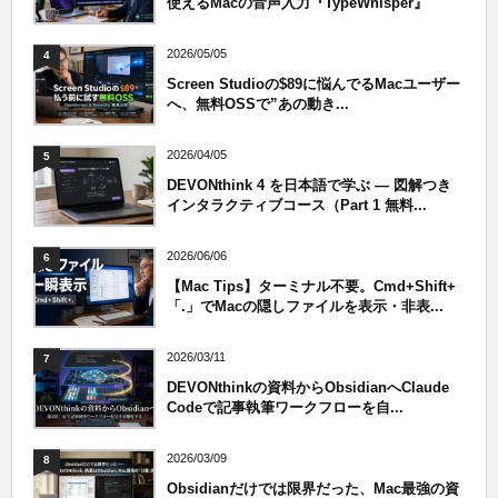
使えるMacの音声入力『TypeWhisper』
2026/05/05
4
Screen Studioの$89に悩んでるMacユーザー
へ、無料OSSで”あの動き...
2026/04/05
5
DEVONthink 4 を日本語で学ぶ — 図解つき
インタラクティブコース（Part 1 無料...
2026/06/06
6
【Mac Tips】ターミナル不要。Cmd+Shift+
「.」でMacの隠しファイルを表示・非表...
2026/03/11
7
DEVONthinkの資料からObsidianへClaude
Codeで記事執筆ワークフローを自...
2026/03/09
8
Obsidianだけでは限界だった、Mac最強の資