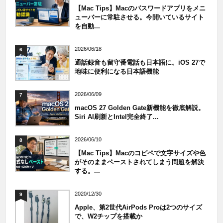
【Mac Tips】Macのパスワードアプリをメニ
ューバーに常駐させる。今開いているサイト
を自動...
2026/06/18
6
通話録音も留守番電話も日本語に。iOS 27で
地味に便利になる日本語機能
2026/06/09
7
macOS 27 Golden Gate新機能を徹底解説。
Siri AI刷新とIntel完全終了...
2026/06/10
8
【Mac Tips】Macのコピペで文字サイズや色
がそのままペーストされてしまう問題を解決
する。...
2020/12/30
9
Apple、第2世代AirPods Proは2つのサイズ
で、W2チップを搭載か