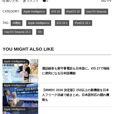
酔いどれ
コメント
0
682 PV
by
CATEGORY :
Apple Intelligence
iOS 18
iPadOS 18
macOS Sequoia
TAG :
AI機能
Apple Intelligence
iOS 18.1
iPadOS 18.1
macOS Sequoia 15.1
SIri
YOU MIGHT ALSO LIKE
Apple Intelligence
通話録音も留守番電話も日本語に。iOS 27で地味
に便利になる日本語機能
Apple Intelligence
【WWDC 2026 決定版】250以上の新機能を日本
人フリーク目線で総まとめ。日本語対応の隠れ機
能も
Apple Intelligence