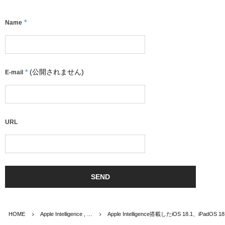
*
Name
*
(公開されません)
E-mail
URL
HOME
Apple Intelligence , …
Apple Intelligence搭載したiOS 18.1、iPadOS 18