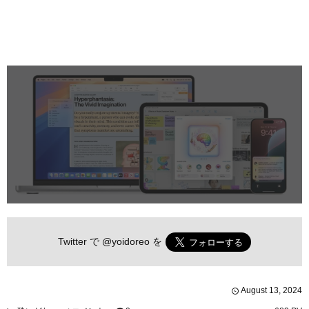
Twitter で
@yoidoreo
を
August
13
,
2024