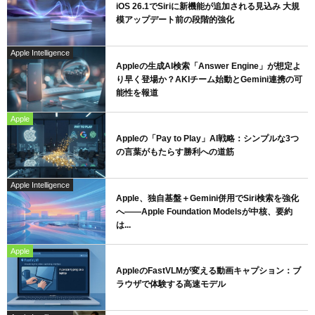
iOS 26.1でSiriに新機能が追加される見込み 大規
模アップデート前の段階的強化
Apple Intelligence
Appleの生成AI検索「Answer Engine」が想定よ
り早く登場か？AKIチーム始動とGemini連携の可
能性を報道
Apple
Appleの「Pay to Play」AI戦略：シンプルな3つ
の言葉がもたらす勝利への道筋
Apple Intelligence
Apple、独自基盤＋Gemini併用でSiri検索を強化
へ——Apple Foundation Modelsが中核、要約
は...
Apple
AppleのFastVLMが変える動画キャプション：ブ
ラウザで体験する高速モデル