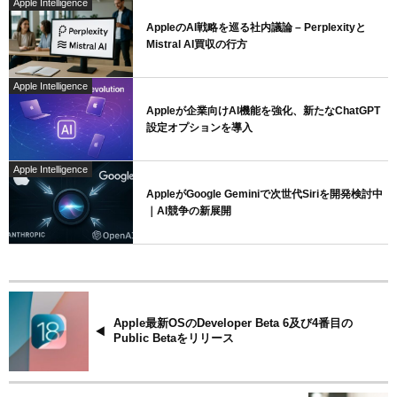
Apple Intelligence
AppleのAI戦略を巡る社内議論 – Perplexityと
Mistral AI買収の行方
Apple Intelligence
Appleが企業向けAI機能を強化、新たなChatGPT
設定オプションを導入
Apple Intelligence
AppleがGoogle Geminiで次世代Siriを開発検討中
｜AI競争の新展開
Apple最新OSのDeveloper Beta 6及び4番目の
Public Betaをリリース