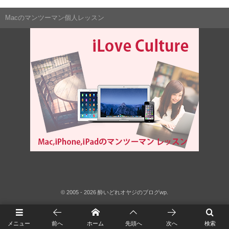
Macのマンツーマン個人レッスン
©
2005 - 2026
酔いどれオヤジのブログwp
.
メニュー
前へ
ホーム
先頭へ
次へ
検索