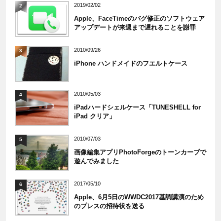
2019/02/02
2
Apple、FaceTimeのバグ修正のソフトウェア
アップデートが来週まで遅れることを謝罪
2010/09/26
3
iPhone ハンドメイドのフエルトケース
2010/05/03
4
iPadハードシェルケース「TUNESHELL for
iPad クリア」
2010/07/03
5
画像編集アプリPhotoForgeのトーンカーブで
遊んでみました
2017/05/10
6
Apple、6月5日のWWDC2017基調講演のため
のプレスの招待状を送る