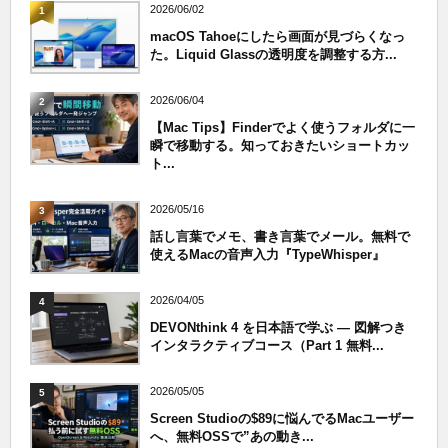
2026/06/02
1
macOS Tahoeにしたら画面が見づらくなっ
た。Liquid Glassの透明度を調整する方...
2026/06/04
2
【Mac Tips】Finderでよく使うフォルダに一
瞬で移動する。知っておきたいショートカッ
ト...
2026/05/16
3
話し言葉でメモ、書き言葉でメール。無料で
使えるMacの音声入力『TypeWhisper』
2026/04/05
4
DEVONthink 4 を日本語で学ぶ — 図解つき
インタラクティブコース（Part 1 無料...
2026/05/05
5
Screen Studioの$89に悩んでるMacユーザー
へ、無料OSSで”あの動き...