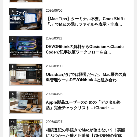
2026/06/06
6
【Mac Tips】ターミナル不要。Cmd+Shift+
「.」でMacの隠しファイルを表示・非表...
2026/03/11
7
DEVONthinkの資料からObsidianへClaude
Codeで記事執筆ワークフローを自...
2026/03/09
8
Obsidianだけでは限界だった、Mac最強の資
料管理ツールDEVONthink 4と組み合わ...
2026/03/28
9
Apple製品ユーザーのための「デジタル終
活」完全チェックリスト – iCloud・...
2026/03/27
10
相続登記の手続きでMacが使えない？！実際
にぶつかった壁と回避策【70代夫婦の実体