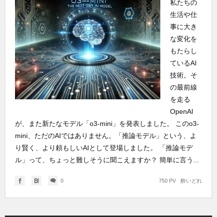
私たちの
生活や仕
事に大き
な変化を
もたらし
ているAI
技術。そ
の最前線
を走る
OpenAI
が、また新たなモデル「o3-mini」を発表しました。 このo3-
mini、ただのAIではありません。「推論モデル」という、よ
り賢く、より頼もしいAIとして登場しました。 「推論モデ
ル」って、ちょっと難しそうに聞こえますか？ 簡単に言う...
0
750 PV
酔いどれ