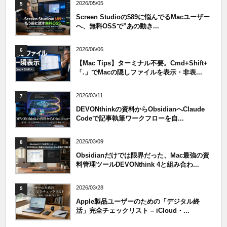
2026/05/05
5
Screen Studioの$89に悩んでるMacユーザー
へ、無料OSSで”あの動き...
2026/06/06
6
【Mac Tips】ターミナル不要。Cmd+Shift+
「.」でMacの隠しファイルを表示・非表...
2026/03/11
7
DEVONthinkの資料からObsidianへClaude
Codeで記事執筆ワークフローを自...
2026/03/09
8
Obsidianだけでは限界だった、Mac最強の資
料管理ツールDEVONthink 4と組み合わ...
2026/03/28
9
Apple製品ユーザーのための「デジタル終
活」完全チェックリスト – iCloud・...