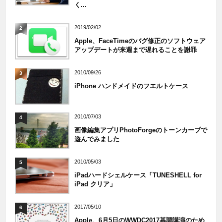
く...
2019/02/02
2
Apple、FaceTimeのバグ修正のソフトウェア
アップデートが来週まで遅れることを謝罪
2010/09/26
3
iPhone ハンドメイドのフエルトケース
2010/07/03
4
画像編集アプリPhotoForgeのトーンカーブで
遊んでみました
2010/05/03
5
iPadハードシェルケース「TUNESHELL for
iPad クリア」
2017/05/10
6
Apple、6月5日のWWDC2017基調講演のため