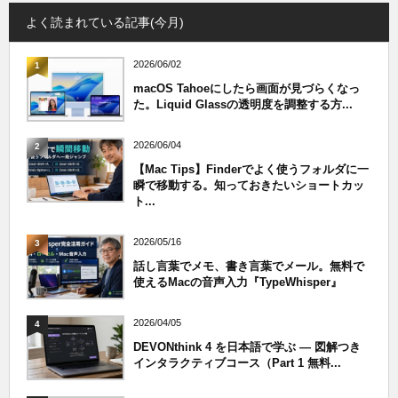
よく読まれている記事(今月)
2026/06/02
1
macOS Tahoeにしたら画面が見づらくなっ
た。Liquid Glassの透明度を調整する方...
2026/06/04
2
【Mac Tips】Finderでよく使うフォルダに一
瞬で移動する。知っておきたいショートカッ
ト...
2026/05/16
3
話し言葉でメモ、書き言葉でメール。無料で
使えるMacの音声入力『TypeWhisper』
2026/04/05
4
DEVONthink 4 を日本語で学ぶ — 図解つき
インタラクティブコース（Part 1 無料...