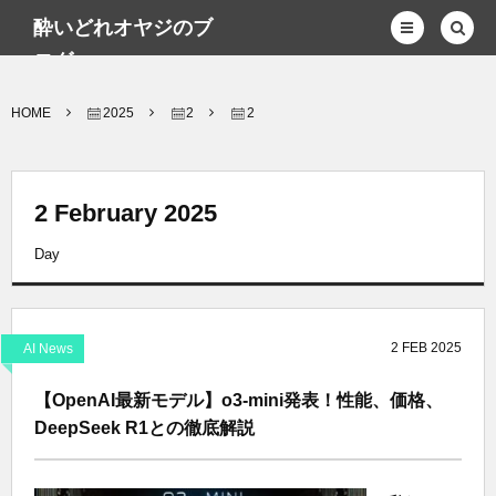
酔いどれオヤジのブ
ログwp
HOME
2025
2
2
2 February 2025
Day
2
FEB
2025
AI News
【OpenAI最新モデル】o3-mini発表！性能、価格、
DeepSeek R1との徹底解説