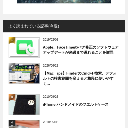
よく読まれている記事(今週)
2019/02/02
1
Apple、FaceTimeのバグ修正のソフトウェア
アップデートが来週まで遅れることを謝罪
2026/06/22
2
【Mac Tips】FinderのCmd+F検索、デフォ
ルトの検索範囲を変えると格段に使いやす
く...
2010/09/26
3
iPhone ハンドメイドのフエルトケース
2010/05/03
4