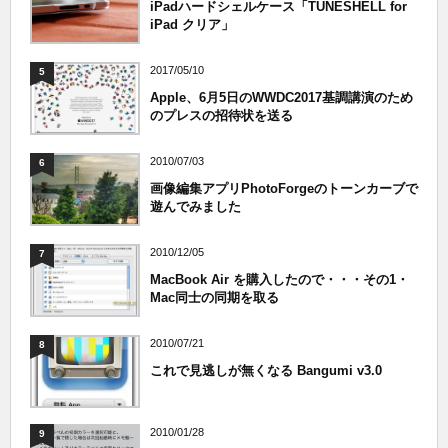
iPadハードシェルケース「TUNESHELL for
iPad クリア」
2017/05/10
5
Apple、6月5日のWWDC2017基調講演のため
のプレスの招待状を送る
2010/07/03
6
画像編集アプリPhotoForgeのトーンカーブで
遊んでみました
2010/12/05
7
MacBook Air を購入したので・・・その1・
Mac同士の同期を取る
2010/07/21
8
これで見逃しが無くなる Bangumi v3.0
2010/01/28
9