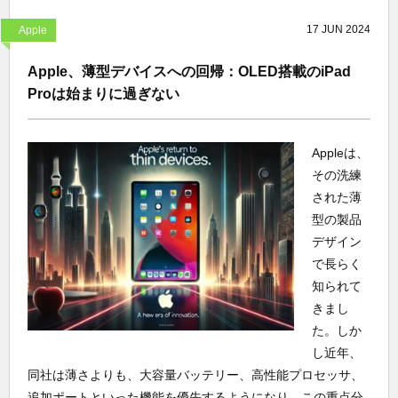
17
JUN
2024
Apple
Apple、薄型デバイスへの回帰：OLED搭載のiPad
Proは始まりに過ぎない
Appleは、
その洗練
された薄
型の製品
デザイン
で長らく
知られて
きまし
た。しか
し近年、
同社は薄さよりも、大容量バッテリー、高性能プロセッサ、
追加ポートといった機能を優先するようになり、この重点分