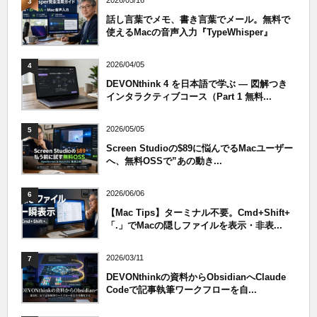
2026/05/16
3
話し言葉でメモ、書き言葉でメール。無料で
使えるMacの音声入力『TypeWhisper』
2026/04/05
4
DEVONthink 4 を日本語で学ぶ — 図解つき
インタラクティブコース（Part 1 無料...
2026/05/05
5
Screen Studioの$89に悩んでるMacユーザー
へ、無料OSSで”あの動き...
2026/06/06
6
【Mac Tips】ターミナル不要。Cmd+Shift+
「.」でMacの隠しファイルを表示・非表...
2026/03/11
7
DEVONthinkの資料からObsidianへClaude
Codeで記事執筆ワークフローを自...