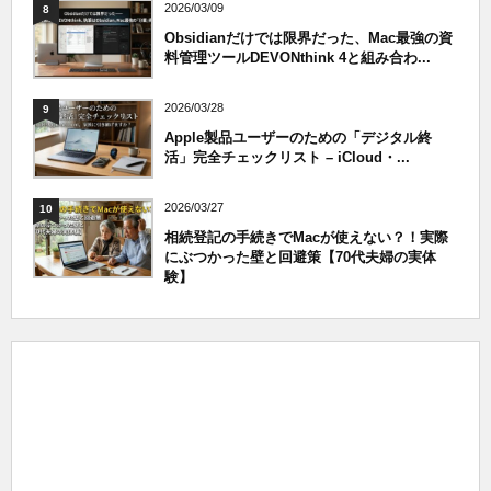
2026/03/09
8
Obsidianだけでは限界だった、Mac最強の資
料管理ツールDEVONthink 4と組み合わ...
2026/03/28
9
Apple製品ユーザーのための「デジタル終
活」完全チェックリスト – iCloud・...
2026/03/27
10
相続登記の手続きでMacが使えない？！実際
にぶつかった壁と回避策【70代夫婦の実体
験】