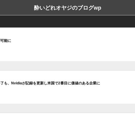
酔いどれオヤジのブログwp
が可能に
終了も、Nvidiaが記録を更新し米国で2番目に価値のある企業に