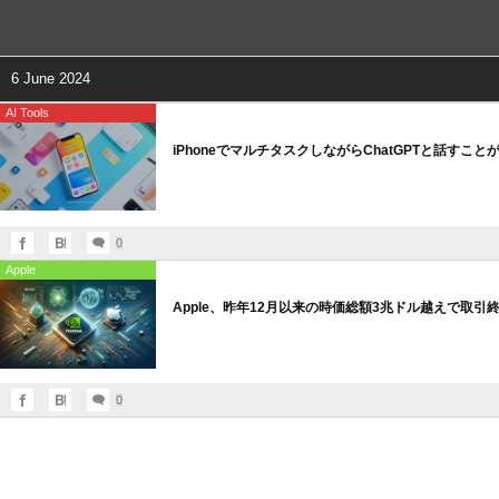
6 June 2024
AI Tools
iPhoneでマルチタスクしながらChatGPTと話すこと
0
Apple
Apple、昨年12月以来の時価総額3兆ドル越えで取引
0