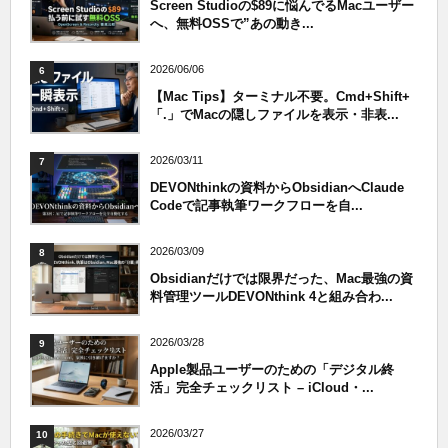
Screen Studioの$89に悩んでるMacユーザー
へ、無料OSSで”あの動き...
2026/06/06
6
【Mac Tips】ターミナル不要。Cmd+Shift+
「.」でMacの隠しファイルを表示・非表...
2026/03/11
7
DEVONthinkの資料からObsidianへClaude
Codeで記事執筆ワークフローを自...
2026/03/09
8
Obsidianだけでは限界だった、Mac最強の資
料管理ツールDEVONthink 4と組み合わ...
2026/03/28
9
Apple製品ユーザーのための「デジタル終
活」完全チェックリスト – iCloud・...
2026/03/27
10