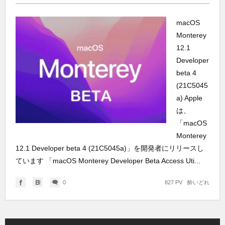
macOS
Monterey
12.1
Developer
beta 4
(21C5045
a) Apple
は、
「macOS
Monterey
12.1 Developer beta 4 (21C5045a)」を開発者にリリースし
ています 「macOS Monterey Developer Beta Access Uti...
0
827 PV
酔いどれ