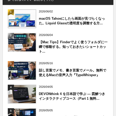
2026/06/02
1
macOS Tahoeにしたら画面が見づらくなっ
た。Liquid Glassの透明度を調整する方...
2026/06/04
2
【Mac Tips】Finderでよく使うフォルダに一
瞬で移動する。知っておきたいショートカッ
ト...
2026/05/16
3
話し言葉でメモ、書き言葉でメール。無料で
使えるMacの音声入力『TypeWhisper』
2026/04/05
4
DEVONthink 4 を日本語で学ぶ — 図解つき
インタラクティブコース（Part 1 無料...
2026/05/05
5