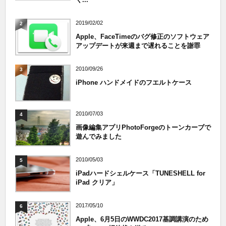
2019/02/02
2
Apple、FaceTimeのバグ修正のソフトウェア
アップデートが来週まで遅れることを謝罪
2010/09/26
3
iPhone ハンドメイドのフエルトケース
2010/07/03
4
画像編集アプリPhotoForgeのトーンカーブで
遊んでみました
2010/05/03
5
iPadハードシェルケース「TUNESHELL for
iPad クリア」
2017/05/10
6
Apple、6月5日のWWDC2017基調講演のため