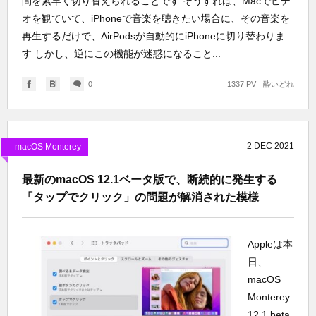
間を素早く切り替えられることです そうすれば、Macでビデ
オを観ていて、iPhoneで音楽を聴きたい場合に、その音楽を
再生するだけで、AirPodsが自動的にiPhoneに切り替わりま
す しかし、逆にこの機能が迷惑になること...
0
1337 PV
酔いどれ
2
DEC
2021
macOS Monterey
最新のmacOS 12.1ベータ版で、断続的に発生する
「タップでクリック」の問題が解消された模様
Appleは本
日、
macOS
Monterey
12.1 beta