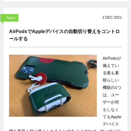
2
DEC
2021
Apple
AirPodsでAppleデバイスの自動切り替えをコントロ
ールする
AirPodsが
備えてい
る最も素
晴らしい
機能の1つ
は、ユー
ザーが何
もしなく
てもApple
デバイス