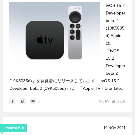
tvOS 15.2
Developer
beta 2
(19K5035
d) Apple
は、
「tvOS
15.2
Developer
beta 2
(19K5035d)」を開発者にリリースしています 「tvOS 15.2
Developer beta 2 (19K5035d)」は、「Apple TV HD or late...
0
683 PV
酔いどれ
10
NOV
2021
watchOS 8