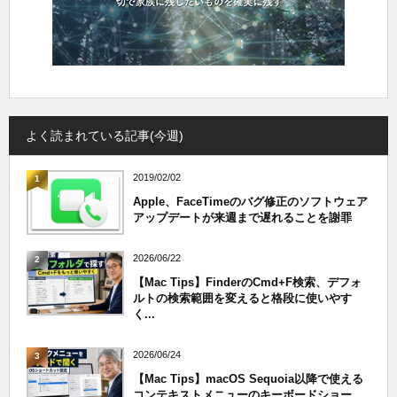
よく読まれている記事(今週)
2019/02/02
1
Apple、FaceTimeのバグ修正のソフトウェア
アップデートが来週まで遅れることを謝罪
2026/06/22
2
【Mac Tips】FinderのCmd+F検索、デフォ
ルトの検索範囲を変えると格段に使いやす
く...
2026/06/24
3
【Mac Tips】macOS Sequoia以降で使える
コンテキストメニューのキーボードショー...