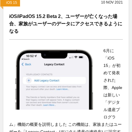
10
NOV
2021
iOS 15
iOS/iPadOS 15.2 Beta 2、ユーザーが亡くなった場
合、家族がユーザーのデータにアクセスできるように
なる
6月に
「iOS
15」が初
めて発表
された
際、Apple
は新しい
「デジタ
ル遺産プ
ログラ
ム」機能の概要を説明しました この機能は、家族またはユー
ザーを「Legacy Contact」(デジタル遺産の連絡先) に設定す