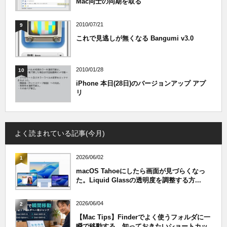
Mac同士の同期を取る
2010/07/21
9
これで見逃しが無くなる Bangumi v3.0
2010/01/28
10
iPhone 本日(28日)のバージョンアップ アプ
リ
よく読まれている記事(今月)
2026/06/02
1
macOS Tahoeにしたら画面が見づらくなっ
た。Liquid Glassの透明度を調整する方...
2026/06/04
2
【Mac Tips】Finderでよく使うフォルダに一
瞬で移動する。知っておきたいショートカッ