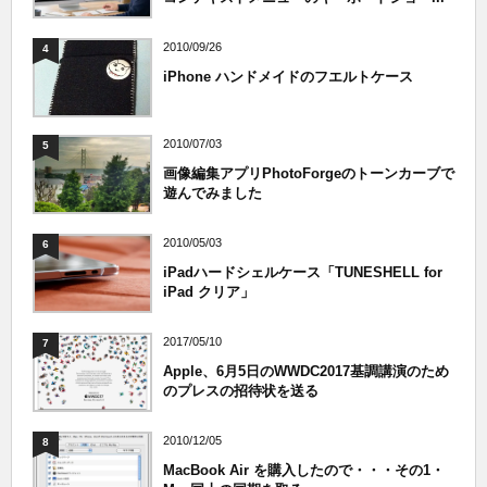
2010/09/26
4
iPhone ハンドメイドのフエルトケース
2010/07/03
5
画像編集アプリPhotoForgeのトーンカーブで
遊んでみました
2010/05/03
6
iPadハードシェルケース「TUNESHELL for
iPad クリア」
2017/05/10
7
Apple、6月5日のWWDC2017基調講演のため
のプレスの招待状を送る
2010/12/05
8
MacBook Air を購入したので・・・その1・