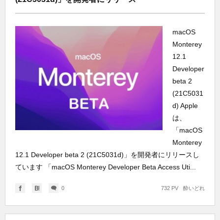
macOS
Monterey
12.1
Developer
beta 2
(21C5031
d) Apple
は、
「macOS
Monterey
12.1 Developer beta 2 (21C5031d)」を開発者にリリースし
ています 「macOS Monterey Developer Beta Access Uti...
0
732 PV
酔いどれ