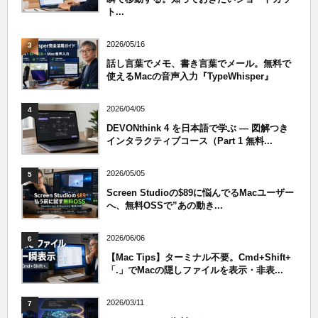
ト...
2026/05/16
3
話し言葉でメモ、書き言葉でメール。無料で
使えるMacの音声入力『TypeWhisper』
2026/04/05
4
DEVONthink 4 を日本語で学ぶ — 図解つき
インタラクティブコース（Part 1 無料...
2026/05/05
5
Screen Studioの$89に悩んでるMacユーザー
へ、無料OSSで”あの動き...
2026/06/06
6
【Mac Tips】ターミナル不要。Cmd+Shift+
「.」でMacの隠しファイルを表示・非表...
2026/03/11
7