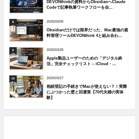
DEVONthinkの資料からObsidianへClaude
Codeで記事執筆ワークフローを自...
2026/03/09
8
Obsidianだけでは限界だった、Mac最強の資
料管理ツールDEVONthink 4と組み合わ...
2026/03/28
9
Apple製品ユーザーのための「デジタル終
活」完全チェックリスト – iCloud・...
2026/03/27
10
相続登記の手続きでMacが使えない？！実際
にぶつかった壁と回避策【70代夫婦の実体
験】