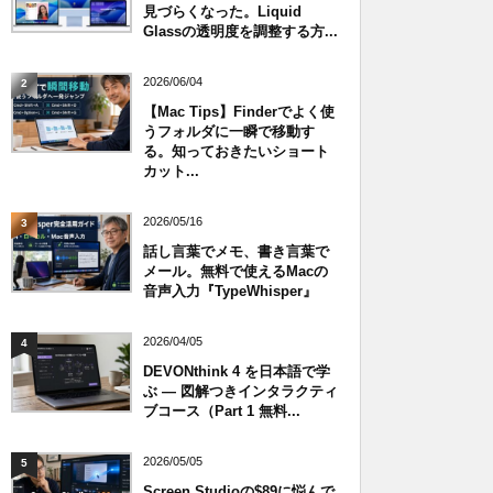
見づらくなった。Liquid
Glassの透明度を調整する方...
2026/06/04
2
【Mac Tips】Finderでよく使
うフォルダに一瞬で移動す
る。知っておきたいショート
カット...
2026/05/16
3
話し言葉でメモ、書き言葉で
メール。無料で使えるMacの
音声入力『TypeWhisper』
2026/04/05
4
DEVONthink 4 を日本語で学
ぶ — 図解つきインタラクティ
ブコース（Part 1 無料...
2026/05/05
5
Screen Studioの$89に悩んで