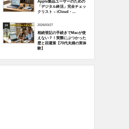
Apple製品ユーザーのための
「デジタル終活」完全チェッ
クリスト – iCloud・...
2026/03/27
10
相続登記の手続きでMacが使
えない？！実際にぶつかった
壁と回避策【70代夫婦の実体
験】