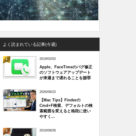
よく読まれている記事(今週)
2019/02/02
1
Apple、FaceTimeのバグ修正
のソフトウェアアップデート
が来週まで遅れることを謝罪
2026/06/22
2
【Mac Tips】Finderの
Cmd+F検索、デフォルトの検
索範囲を変えると格段に使い
やすく...
2010/09/26
3