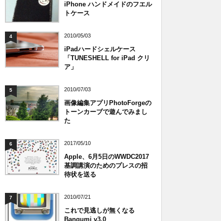
iPhone ハンドメイドのフエル
トケース
2010/05/03
4
iPadハードシェルケース
「TUNESHELL for iPad クリ
ア」
2010/07/03
5
画像編集アプリPhotoForgeの
トーンカーブで遊んでみまし
た
2017/05/10
6
Apple、6月5日のWWDC2017
基調講演のためのプレスの招
待状を送る
2010/07/21
7
これで見逃しが無くなる
Bangumi v3.0