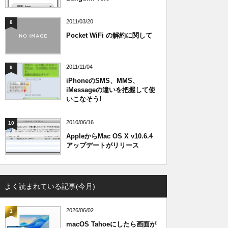
2011/03/20
8
Pocket WiFi の解約に関して
2011/11/04
9
iPhoneのSMS、MMS、
iMessageの違いを把握して使
いこなそう!
2010/06/16
10
AppleからMac OS X v10.6.4
アップデートがリリース
よく読まれている記事(今月)
2026/06/02
1
macOS Tahoeにしたら画面が