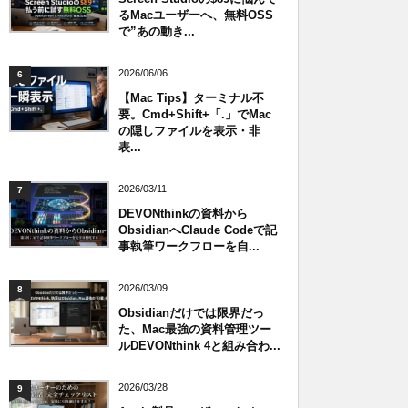
るMacユーザーへ、無料OSS
で”あの動き...
2026/06/06
6
【Mac Tips】ターミナル不
要。Cmd+Shift+「.」でMac
の隠しファイルを表示・非
表...
2026/03/11
7
DEVONthinkの資料から
ObsidianへClaude Codeで記
事執筆ワークフローを自...
2026/03/09
8
Obsidianだけでは限界だっ
た、Mac最強の資料管理ツー
ルDEVONthink 4と組み合わ...
2026/03/28
9