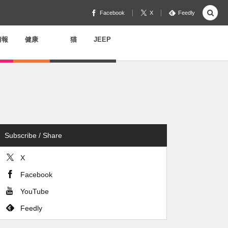
Facebook
X
Feedly
情報
健康
猫
JEEP
Subscribe / Share
X
Facebook
YouTube
Feedly